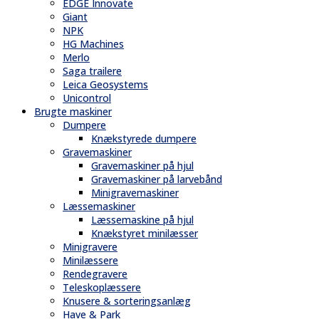
EDGE Innovate
Giant
NPK
HG Machines
Merlo
Saga trailere
Leica Geosystems
Unicontrol
Brugte maskiner
Dumpere
Knækstyrede dumpere
Gravemaskiner
Gravemaskiner på hjul
Gravemaskiner på larvebånd
Minigravemaskiner
Læssemaskiner
Læssemaskine på hjul
Knækstyret minilæsser
Minigravere
Minilæssere
Rendegravere
Teleskoplæssere
Knusere & sorteringsanlæg
Have & Park