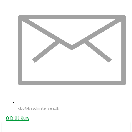
cbc@baychristensen.dk
0
DKK
Kurv