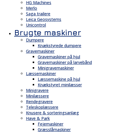
HG Machines
Merlo
Saga trailere
Leica Geosystems
Unicontrol
Brugte maskiner
Dumpere
Knækstyrede dumpere
Gravemaskiner
Gravemaskiner på hjul
Gravemaskiner på larvebånd
Minigravemaskiner
Læssemaskiner
Læssemaskine på hjul
Knækstyret minilæsser
Minigravere
Minilæssere
Rendegravere
Teleskoplæssere
Knusere & sorteringsanlæg
Have & Park
Fejemaskiner
Græsslåmaskiner