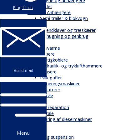
Vogne og anhængere
Andet
Ring til os
Trailere / Anhængere
Semi trailer & blokvogn
Skovbrug
Brændkløver og træskærer
Flishugning og genbrug
Tilbehør
Gravarme
Gribere
Hurtigkoblere
Hydraulik- og tryklufthammere
Send mail
Knusere
Pallegafler
Planeringsmaskiner
Rotatorer
Skovle
Service
Service & reparation
Serviceaftale
Elektrificering af dieselmaskiner
Reservedele
Bånd
Menu
Chassis og suspension