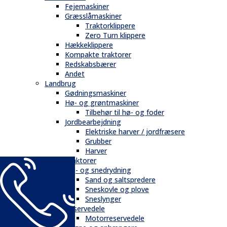
Fejemaskiner
Græsslåmaskiner
Traktorklippere
Zero Turn klippere
Hækkeklippere
Kompakte traktorer
Redskabsbærer
Andet
Landbrug
Gødningsmaskiner
Hø- og grøntmaskiner
Tilbehør til hø- og foder
Jordbearbejdning
Elektriske harver / jordfræsere
Grubber
Harver
Traktorer
Vej- og snedrydning
Sand og saltspredere
Sneskovle og plove
Sneslynger
Reservedele
Motorreservedele