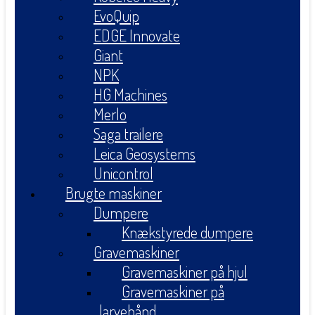
EvoQuip
EDGE Innovate
Giant
NPK
HG Machines
Merlo
Saga trailere
Leica Geosystems
Unicontrol
Brugte maskiner
Dumpere
Knækstyrede dumpere
Gravemaskiner
Gravemaskiner på hjul
Gravemaskiner på
larvebånd