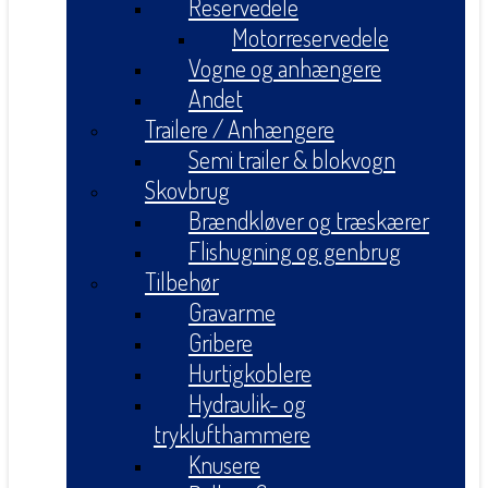
Reservedele
Motorreservedele
Vogne og anhængere
Andet
Trailere / Anhængere
Semi trailer & blokvogn
Skovbrug
Brændkløver og træskærer
Flishugning og genbrug
Tilbehør
Gravarme
Gribere
Hurtigkoblere
Hydraulik- og
tryklufthammere
Knusere