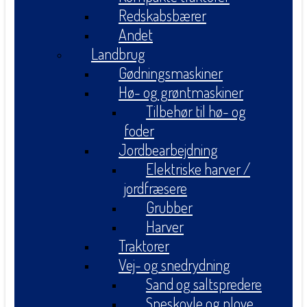
Redskabsbærer
Andet
Landbrug
Gødningsmaskiner
Hø- og grøntmaskiner
Tilbehør til hø- og
foder
Jordbearbejdning
Elektriske harver /
jordfræsere
Grubber
Harver
Traktorer
Vej- og snedrydning
Sand og saltspredere
Sneskovle og plove