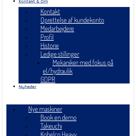
Kontakt & Om
Kontakt
Oprettelse af kundekonto
Medarbejdere
Profil
Historie
Ledige stillinger
Mekaniker med fokus på
el/hydraulik
GDPR
Nyheder
Menu
Nye maskiner
Book en demo
Takeuchi
Kobelco Heavy