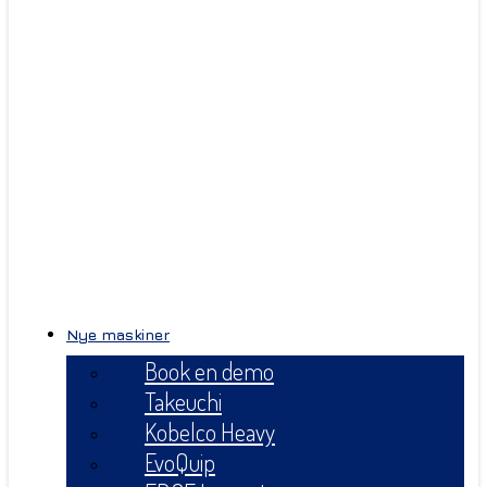
Nye maskiner
Book en demo
Takeuchi
Kobelco Heavy
EvoQuip