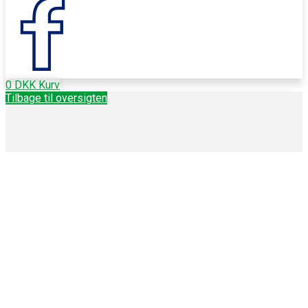
0
DKK
Kurv
Tilbage til oversigten