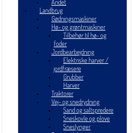
Andet
Landbrug
Gødningsmaskiner
Hø- og grøntmaskiner
Tilbehør til hø- og
foder
Jordbearbejdning
Elektriske harver /
jordfræsere
Grubber
Harver
Traktorer
Vej- og snedrydning
Sand og saltspredere
Sneskovle og plove
Sneslynger