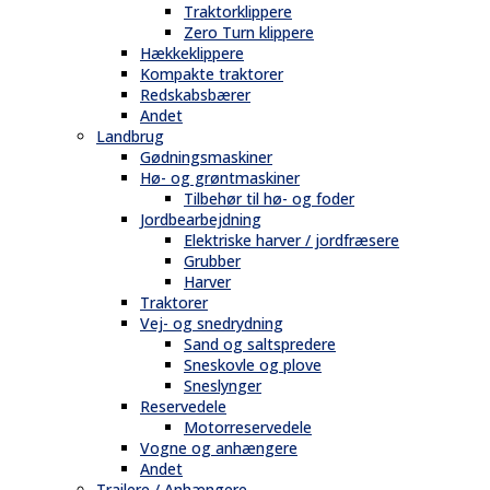
Traktorklippere
Zero Turn klippere
Hækkeklippere
Kompakte traktorer
Redskabsbærer
Andet
Landbrug
Gødningsmaskiner
Hø- og grøntmaskiner
Tilbehør til hø- og foder
Jordbearbejdning
Elektriske harver / jordfræsere
Grubber
Harver
Traktorer
Vej- og snedrydning
Sand og saltspredere
Sneskovle og plove
Sneslynger
Reservedele
Motorreservedele
Vogne og anhængere
Andet
Trailere / Anhængere