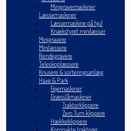
Minigravemaskiner
Læssemaskiner
Læssemaskine på hjul
Knækstyret minilæsser
Minigravere
Minilæssere
Rendegravere
Teleskoplæssere
Knusere & sorteringsanlæg
Have & Park
Fejemaskiner
Græsslåmaskiner
Traktorklippere
Zero Turn klippere
Hækkeklippere
Kompakte traktorer