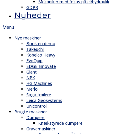
Mekaniker med fokus på el/hydraulik
GDPR
Nyheder
Menu
Nye maskiner
Book en demo
Takeuchi
Kobelco Heavy
EvoQuip
EDGE Innovate
Giant
NPK
HG Machines
Merlo
Saga trailere
Leica Geosystems
Unicontrol
Brugte maskiner
Dumpere
Knækstyrede dumpere
Gravemaskiner