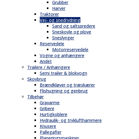
Grubber
Harver
Traktorer
Vej- og snedrydning
Sand og saltspredere
Sneskovle og plove
Sneslynger
Reservedele
Motorreservedele
Vogne og anhængere
Andet
Trailere / Anhængere
Semi trailer & blokvogn
Skovbrug
Brændkløver og træskærer
Flishugning og genbrug
Tilbehør
Gravarme
Gribere
Hurtigkoblere
Hydraulik- og tryklufthammere
Knusere
Pallegafler
Planeringsmaskiner