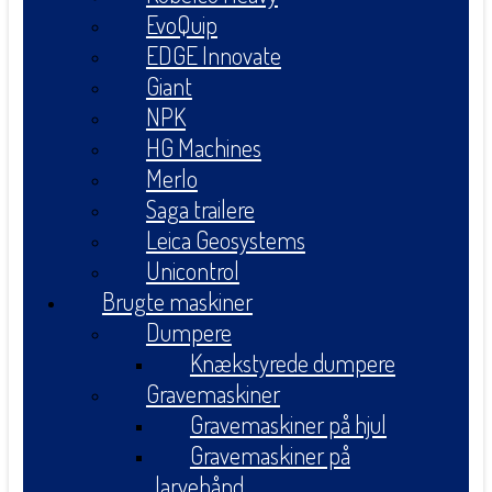
EvoQuip
EDGE Innovate
Giant
NPK
HG Machines
Merlo
Saga trailere
Leica Geosystems
Unicontrol
Brugte maskiner
Dumpere
Knækstyrede dumpere
Gravemaskiner
Gravemaskiner på hjul
Gravemaskiner på
larvebånd