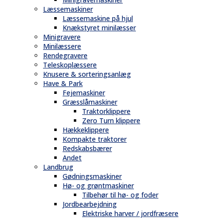
Læssemaskiner
Læssemaskine på hjul
Knækstyret minilæsser
Minigravere
Minilæssere
Rendegravere
Teleskoplæssere
Knusere & sorteringsanlæg
Have & Park
Fejemaskiner
Græsslåmaskiner
Traktorklippere
Zero Turn klippere
Hækkeklippere
Kompakte traktorer
Redskabsbærer
Andet
Landbrug
Gødningsmaskiner
Hø- og grøntmaskiner
Tilbehør til hø- og foder
Jordbearbejdning
Elektriske harver / jordfræsere