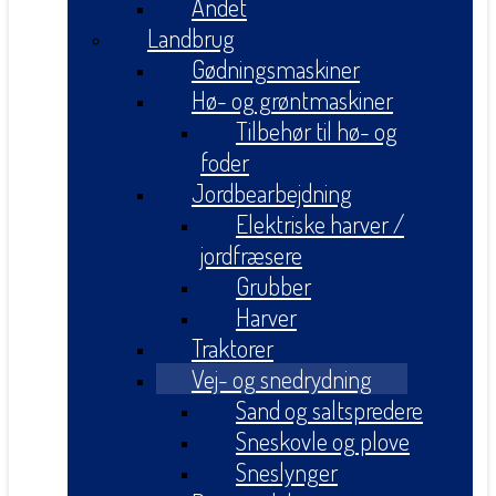
Andet
Landbrug
Gødningsmaskiner
Hø- og grøntmaskiner
Tilbehør til hø- og
foder
Jordbearbejdning
Elektriske harver /
jordfræsere
Grubber
Harver
Traktorer
Vej- og snedrydning
Sand og saltspredere
Sneskovle og plove
Sneslynger