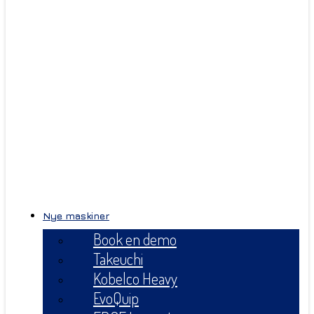
Nye maskiner
Book en demo
Takeuchi
Kobelco Heavy
EvoQuip