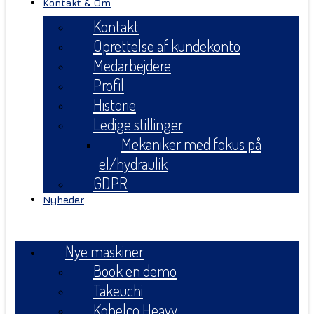
Kontakt & Om
Kontakt
Oprettelse af kundekonto
Medarbejdere
Profil
Historie
Ledige stillinger
Mekaniker med fokus på
el/hydraulik
GDPR
Nyheder
Menu
Nye maskiner
Book en demo
Takeuchi
Kobelco Heavy