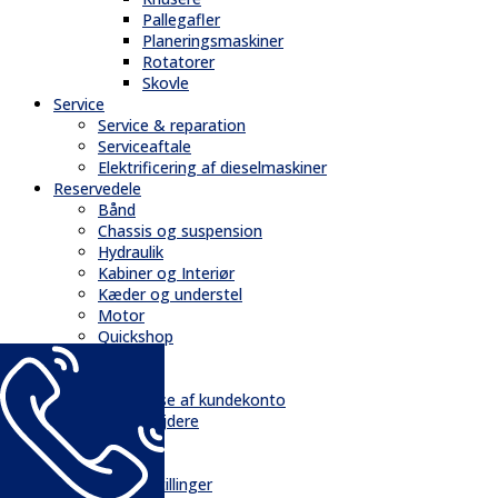
Pallegafler
Planeringsmaskiner
Rotatorer
Skovle
Service
Service & reparation
Serviceaftale
Elektrificering af dieselmaskiner
Reservedele
Bånd
Chassis og suspension
Hydraulik
Kabiner og Interiør
Kæder og understel
Motor
Quickshop
Kontakt & Om
Kontakt
Oprettelse af kundekonto
Medarbejdere
Profil
Historie
Ledige stillinger