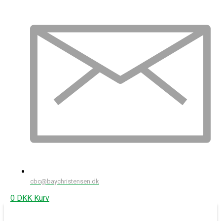
cbc@baychristensen.dk
0
DKK
Kurv