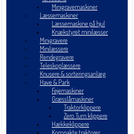
Minigravemaskiner
Læssemaskiner
Læssemaskine på hjul
Knækstyret minilæsser
Minigravere
Minilæssere
Rendegravere
Teleskoplæssere
Knusere & sorteringsanlæg
Have & Park
Fejemaskiner
Græsslåmaskiner
Traktorklippere
Zero Turn klippere
Hækkeklippere
Kompakte traktorer