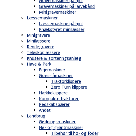
Gravemaskiner på hjul
Gravemaskiner på larvebånd
Minigravemaskiner
Læssemaskiner
Læssemaskine på hjul
Knækstyret minilæsser
Minigravere
Minilæssere
Rendegravere
Teleskoplæssere
Knusere & sorteringsanlæg
Have & Park
Fejemaskiner
Græsslåmaskiner
Traktorklippere
Zero Turn klippere
Hækkeklippere
Kompakte traktorer
Redskabsbærer
Andet
Landbrug
Gødningsmaskiner
Hø- og grøntmaskiner
Tilbehør til hø- og foder