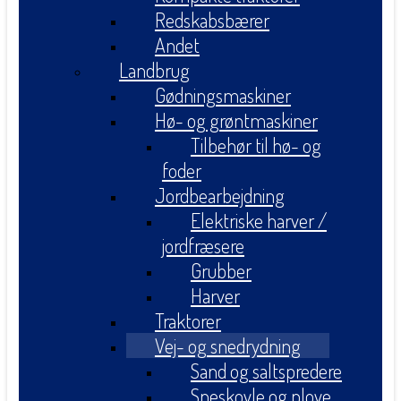
Redskabsbærer
Andet
Landbrug
Gødningsmaskiner
Hø- og grøntmaskiner
Tilbehør til hø- og
foder
Jordbearbejdning
Elektriske harver /
jordfræsere
Grubber
Harver
Traktorer
Vej- og snedrydning
Sand og saltspredere
Sneskovle og plove