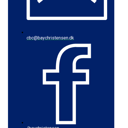
cbc@baychristensen.dk