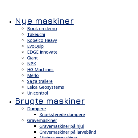
Nye maskiner
Book en demo
Takeuchi
Kobelco Heavy
EvoQuip
EDGE Innovate
Giant
NPK
HG Machines
Merlo
Saga trailere
Leica Geosystems
Unicontrol
Brugte maskiner
Dumpere
Knækstyrede dumpere
Gravemaskiner
Gravemaskiner på hjul
Gravemaskiner på larvebånd
Minigravemaskiner