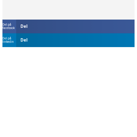
Del på
Del
facebook
Del på
Del
linkedin