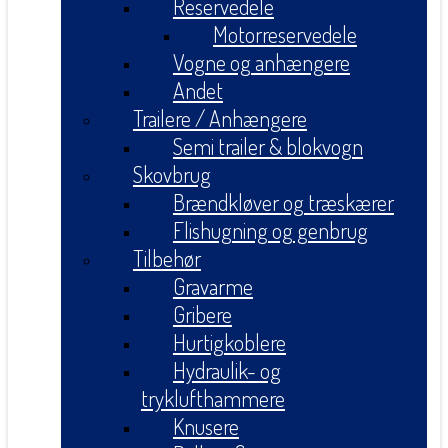
Reservedele
Motorreservedele
Vogne og anhængere
Andet
Trailere / Anhængere
Semi trailer & blokvogn
Skovbrug
Brændkløver og træskærer
Flishugning og genbrug
Tilbehør
Gravarme
Gribere
Hurtigkoblere
Hydraulik- og
tryklufthammere
Knusere