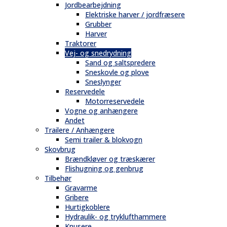
Jordbearbejdning
Elektriske harver / jordfræsere
Grubber
Harver
Traktorer
Vej- og snedrydning
Sand og saltspredere
Sneskovle og plove
Sneslynger
Reservedele
Motorreservedele
Vogne og anhængere
Andet
Trailere / Anhængere
Semi trailer & blokvogn
Skovbrug
Brændkløver og træskærer
Flishugning og genbrug
Tilbehør
Gravarme
Gribere
Hurtigkoblere
Hydraulik- og tryklufthammere
Knusere