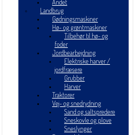
Andet
Landbrug
Gødningsmaskiner
Hø- og grøntmaskiner
Tilbehør til hø- og
foder
Jordbearbejdning
Elektriske harver /
jordfræsere
Grubber
Harver
Traktorer
Vej- og snedrydning
Sand og saltspredere
Sneskovle og plove
Sneslynger