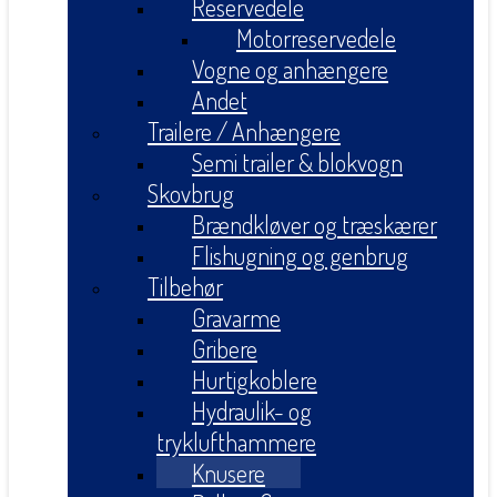
Reservedele
Motorreservedele
Vogne og anhængere
Andet
Trailere / Anhængere
Semi trailer & blokvogn
Skovbrug
Brændkløver og træskærer
Flishugning og genbrug
Tilbehør
Gravarme
Gribere
Hurtigkoblere
Hydraulik- og
tryklufthammere
Knusere