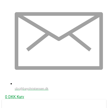
cbc@baychristensen.dk
0
DKK
Kurv