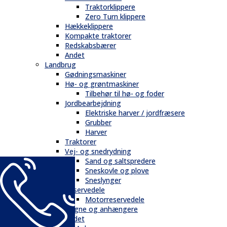
Traktorklippere
Zero Turn klippere
Hækkeklippere
Kompakte traktorer
Redskabsbærer
Andet
Landbrug
Gødningsmaskiner
Hø- og grøntmaskiner
Tilbehør til hø- og foder
Jordbearbejdning
Elektriske harver / jordfræsere
Grubber
Harver
Traktorer
Vej- og snedrydning
Sand og saltspredere
Sneskovle og plove
Sneslynger
Reservedele
Motorreservedele
Vogne og anhængere
Andet