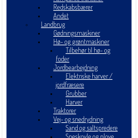
Redskabsbærer
Andet
Landbrug
Gødningsmaskiner
Hø- og grøntmaskiner
Tilbehør til hø- og
foder
Jordbearbejdning
Elektriske harver /
jordfræsere
Grubber
Harver
Traktorer
Vej- og snedrydning
Sand og saltspredere
Sneskovle og plove