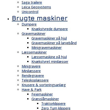
Saga trailere
Leica Geosystems
Unicontrol
Brugte maskiner
Dumpere
Knækstyrede dumpere
Gravemaskiner
Gravemaskiner på hjul
Gravemaskiner på larvebånd
Minigravemaskiner
Læssemaskiner
Læssemaskine på hjul
Knækstyret minilæsser
Minigravere
Minilæssere
Rendegravere
Teleskoplæssere
Knusere & sorteringsanlæg
Have & Park
Fejemaskiner
Græsslåmaskiner
Traktorklippere
Zero Turn klippere