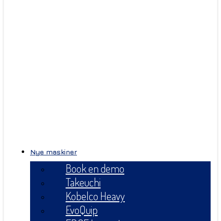
Nye maskiner
Book en demo
Takeuchi
Kobelco Heavy
EvoQuip