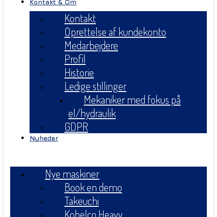
Kontakt & Om
Kontakt
Oprettelse af kundekonto
Medarbejdere
Profil
Historie
Ledige stillinger
Mekaniker med fokus på
el/hydraulik
GDPR
Nyheder
Menu
Nye maskiner
Book en demo
Takeuchi
Kobelco Heavy