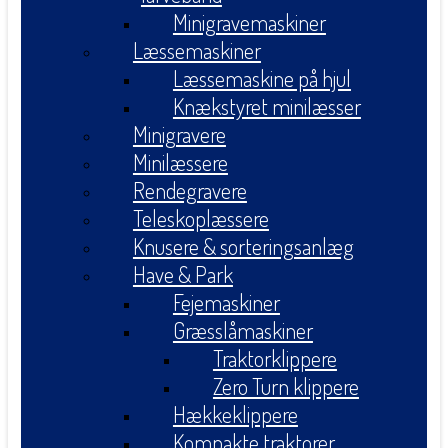
Minigravemaskiner
Læssemaskiner
Læssemaskine på hjul
Knækstyret minilæsser
Minigravere
Minilæssere
Rendegravere
Teleskoplæssere
Knusere & sorteringsanlæg
Have & Park
Fejemaskiner
Græsslåmaskiner
Traktorklippere
Zero Turn klippere
Hækkeklippere
Kompakte traktorer