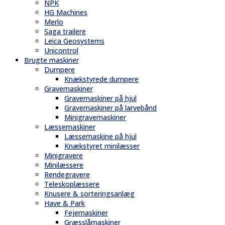
NPK
HG Machines
Merlo
Saga trailere
Leica Geosystems
Unicontrol
Brugte maskiner
Dumpere
Knækstyrede dumpere
Gravemaskiner
Gravemaskiner på hjul
Gravemaskiner på larvebånd
Minigravemaskiner
Læssemaskiner
Læssemaskine på hjul
Knækstyret minilæsser
Minigravere
Minilæssere
Rendegravere
Teleskoplæssere
Knusere & sorteringsanlæg
Have & Park
Fejemaskiner
Græsslåmaskiner