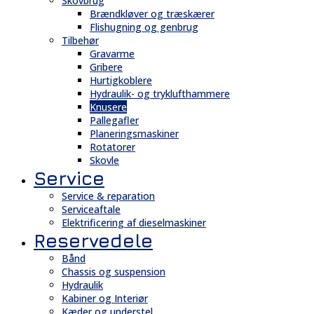
Skovbrug
Brændkløver og træskærer
Flishugning og genbrug
Tilbehør
Gravarme
Gribere
Hurtigkoblere
Hydraulik- og tryklufthammere
Knusere
Pallegafler
Planeringsmaskiner
Rotatorer
Skovle
Service
Service & reparation
Serviceaftale
Elektrificering af dieselmaskiner
Reservedele
Bånd
Chassis og suspension
Hydraulik
Kabiner og Interiør
Kæder og understel