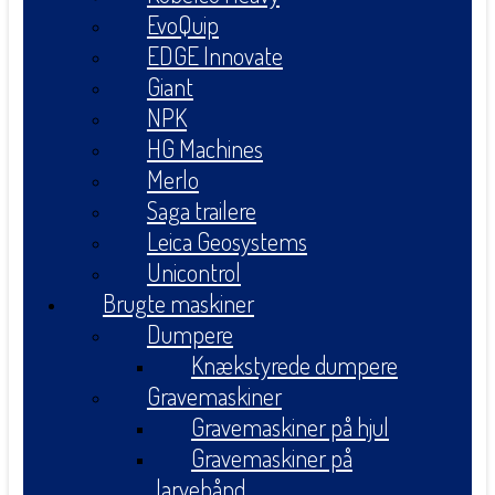
EvoQuip
EDGE Innovate
Giant
NPK
HG Machines
Merlo
Saga trailere
Leica Geosystems
Unicontrol
Brugte maskiner
Dumpere
Knækstyrede dumpere
Gravemaskiner
Gravemaskiner på hjul
Gravemaskiner på
larvebånd