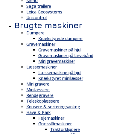
Merlo
Saga trailere
Leica Geosystems
Unicontrol
Brugte maskiner
Dumpere
Knækstyrede dumpere
Gravemaskiner
Gravemaskiner på hjul
Gravemaskiner på larvebånd
Minigravemaskiner
Læssemaskiner
Læssemaskine på hjul
Knækstyret minilæsser
Minigravere
Minilæssere
Rendegravere
Teleskoplæssere
Knusere & sorteringsanlæg
Have & Park
Fejemaskiner
Græsslåmaskiner
Traktorklippere