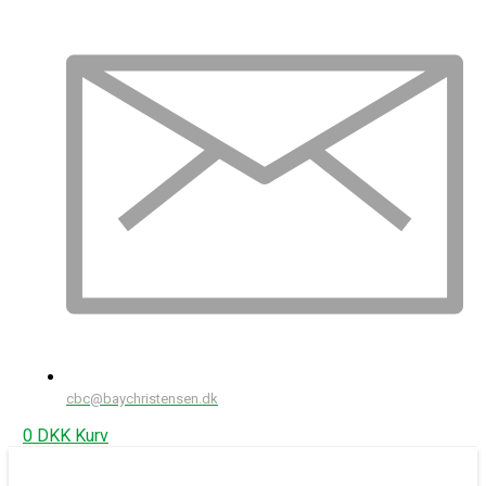
cbc@baychristensen.dk
0
DKK
Kurv