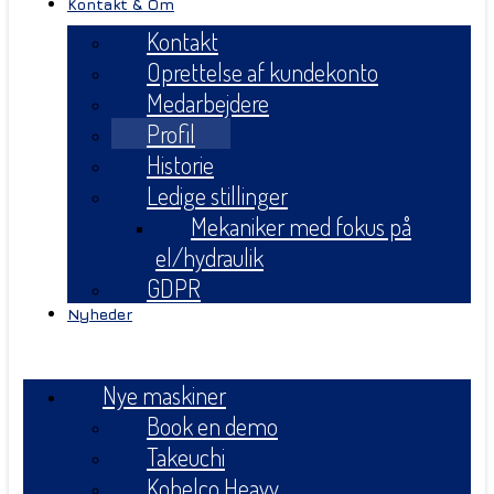
Kontakt & Om
Kontakt
Oprettelse af kundekonto
Medarbejdere
Profil
Historie
Ledige stillinger
Mekaniker med fokus på
el/hydraulik
GDPR
Nyheder
Menu
Nye maskiner
Book en demo
Takeuchi
Kobelco Heavy