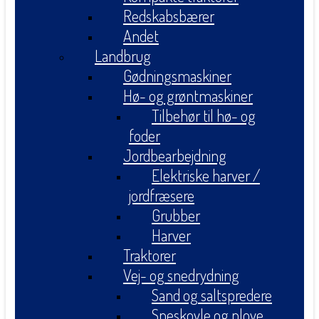
Redskabsbærer
Andet
Landbrug
Gødningsmaskiner
Hø- og grøntmaskiner
Tilbehør til hø- og
foder
Jordbearbejdning
Elektriske harver /
jordfræsere
Grubber
Harver
Traktorer
Vej- og snedrydning
Sand og saltspredere
Sneskovle og plove