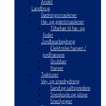
Andet
Landbrug
Gødningsmaskiner
Hø- og grøntmaskiner
Tilbehør til hø- og
foder
Jordbearbejdning
Elektriske harver /
jordfræsere
Grubber
Harver
Traktorer
Vej- og snedrydning
Sand og saltspredere
Sneskovle og plove
Sneslynger