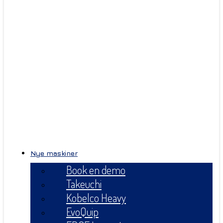
Nye maskiner
Book en demo
Takeuchi
Kobelco Heavy
EvoQuip