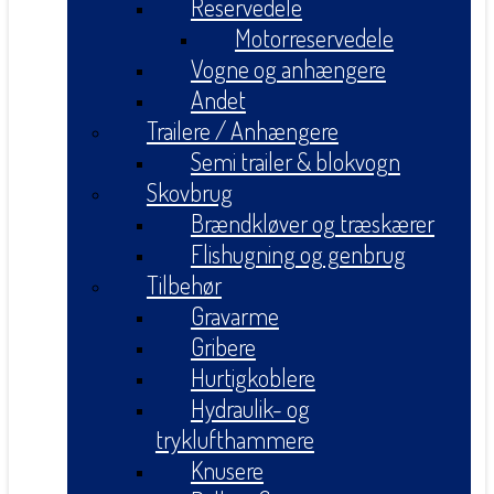
Reservedele
Motorreservedele
Vogne og anhængere
Andet
Trailere / Anhængere
Semi trailer & blokvogn
Skovbrug
Brændkløver og træskærer
Flishugning og genbrug
Tilbehør
Gravarme
Gribere
Hurtigkoblere
Hydraulik- og
tryklufthammere
Knusere