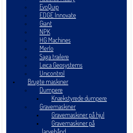
EvoQuip
EDGE Innovate
Giant
NPK
HG Machines
Merlo
Saga trailere
Leica Geosystems
Unicontrol
Brugte maskiner
Dumpere
Knækstyrede dumpere
Gravemaskiner
Gravemaskiner på hjul
Gravemaskiner på
larvebånd