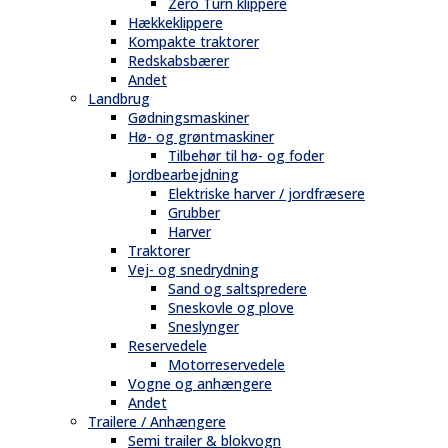
Zero Turn klippere
Hækkeklippere
Kompakte traktorer
Redskabsbærer
Andet
Landbrug
Gødningsmaskiner
Hø- og grøntmaskiner
Tilbehør til hø- og foder
Jordbearbejdning
Elektriske harver / jordfræsere
Grubber
Harver
Traktorer
Vej- og snedrydning
Sand og saltspredere
Sneskovle og plove
Sneslynger
Reservedele
Motorreservedele
Vogne og anhængere
Andet
Trailere / Anhængere
Semi trailer & blokvogn