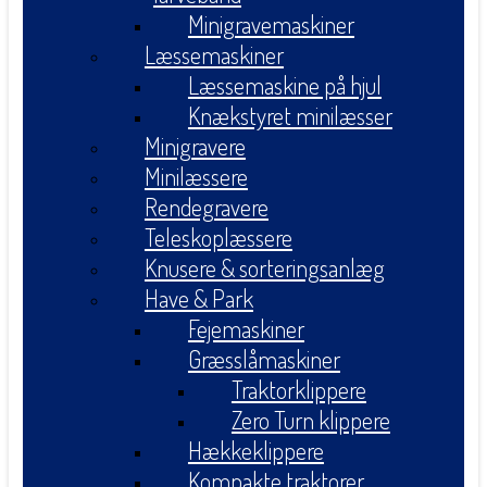
Minigravemaskiner
Læssemaskiner
Læssemaskine på hjul
Knækstyret minilæsser
Minigravere
Minilæssere
Rendegravere
Teleskoplæssere
Knusere & sorteringsanlæg
Have & Park
Fejemaskiner
Græsslåmaskiner
Traktorklippere
Zero Turn klippere
Hækkeklippere
Kompakte traktorer