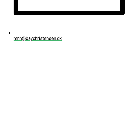
mnh@baychristensen.dk