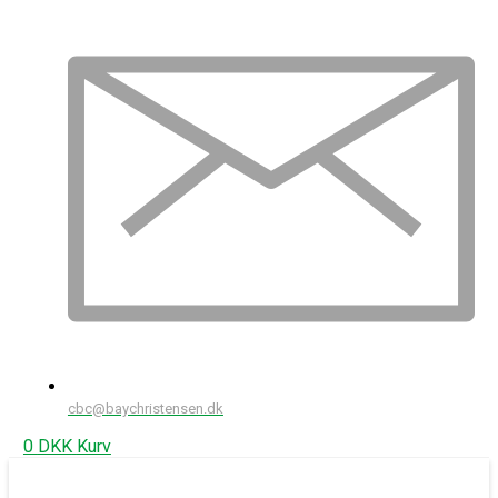
cbc@baychristensen.dk
0
DKK
Kurv