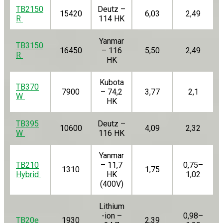
TB2150
Deutz –
15420
6,03
2,49
R
114 HK
Yanmar
TB3150
16450
– 116
5,50
2,49
R
HK
Kubota
TB370
7900
– 74,2
3,77
2,1
W
HK
TB395
Deutz –
10600
4,09
2,32
W
116 HK
Yanmar
TB210
– 11,7
0,75–
1310
1,75
Hybrid
HK
1,02
(400V)
Lithium
-ion –
0,98–
TB20e
1930
2,39