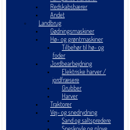
Redskabsbærer
Andet
Landbrug
Gødningsmaskiner
Hø- og grøntmaskiner
Tilbehør til hø- og
foder
Jordbearbejdning
Elektriske harver /
jordfræsere
Grubber
Harver
Traktorer
Vej- og snedrydning
Sand og saltspredere
Sneskovle og plove