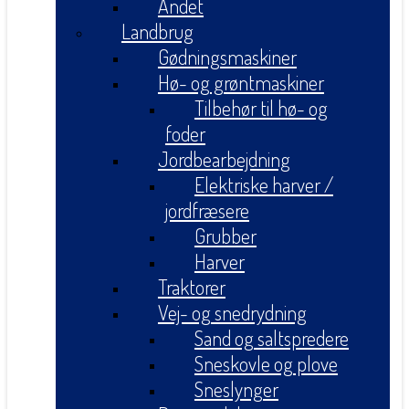
Andet
Landbrug
Gødningsmaskiner
Hø- og grøntmaskiner
Tilbehør til hø- og
foder
Jordbearbejdning
Elektriske harver /
jordfræsere
Grubber
Harver
Traktorer
Vej- og snedrydning
Sand og saltspredere
Sneskovle og plove
Sneslynger