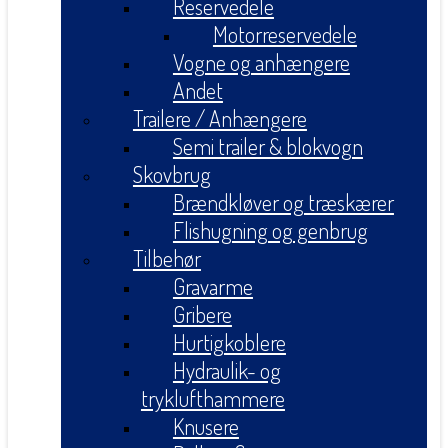
Reservedele
Motorreservedele
Vogne og anhængere
Andet
Trailere / Anhængere
Semi trailer & blokvogn
Skovbrug
Brændkløver og træskærer
Flishugning og genbrug
Tilbehør
Gravarme
Gribere
Hurtigkoblere
Hydraulik- og
tryklufthammere
Knusere