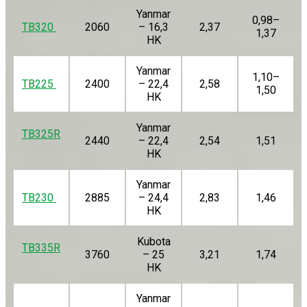
Yanmar
0,98–
TB320
2060
– 16,3
2,37
1,37
HK
Yanmar
1,10–
TB225
2400
– 22,4
2,58
1,50
HK
Yanmar
TB325R
2440
– 22,4
2,54
1,51
HK
Yanmar
TB230
2885
– 24,4
2,83
1,46
HK
Kubota
TB335R
3760
– 25
3,21
1,74
HK
Yanmar