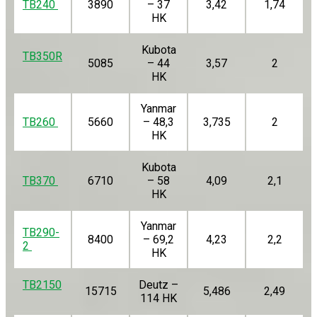
TB240
3890
– 37
3,42
1,74
HK
Kubota
TB350R
5085
– 44
3,57
2
HK
Yanmar
TB260
5660
– 48,3
3,735
2
HK
Kubota
TB370
6710
– 58
4,09
2,1
HK
Yanmar
TB290-
8400
– 69,2
4,23
2,2
2
HK
TB2150
Deutz –
15715
5,486
2,49
114 HK