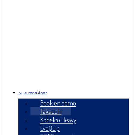
Nye maskiner
Book en demo
Takeuchi
Kobelco Heavy
EvoQuip