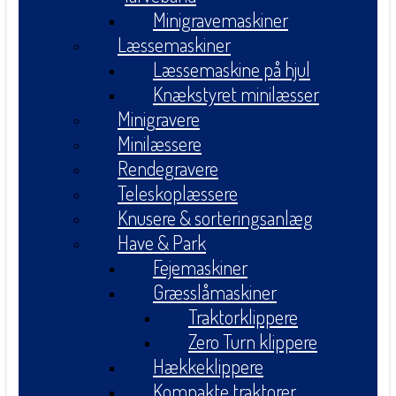
Minigravemaskiner
Læssemaskiner
Læssemaskine på hjul
Knækstyret minilæsser
Minigravere
Minilæssere
Rendegravere
Teleskoplæssere
Knusere & sorteringsanlæg
Have & Park
Fejemaskiner
Græsslåmaskiner
Traktorklippere
Zero Turn klippere
Hækkeklippere
Kompakte traktorer