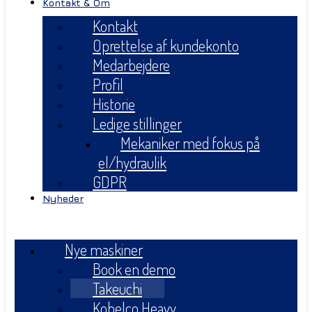
Kontakt & Om
Kontakt
Oprettelse af kundekonto
Medarbejdere
Profil
Historie
Ledige stillinger
Mekaniker med fokus på
el/hydraulik
GDPR
Nyheder
Menu
Nye maskiner
Book en demo
Takeuchi
Kobelco Heavy