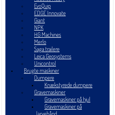
EvoQuip
EDGE Innovate
Giant
NPK
HG Machines
Merlo
Saga trailere
Leica Geosystems
Unicontrol
Brugte maskiner
Dumpere
Knækstyrede dumpere
Gravemaskiner
Gravemaskiner på hjul
Gravemaskiner på
larvebånd