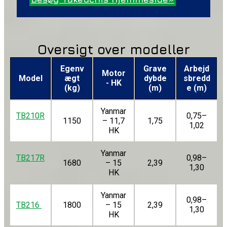
Oversigt over modeller
Egenv
Grave
Arbejd
Motor
Model
ægt
dybde
sbredd
- HK
(kg)
(m)
e (m)
Yanmar
TB210R
0,75–
1150
– 11,7
1,75
1,02
HK
Yanmar
TB217R
0,98–
1680
– 15
2,39
1,30
HK
Yanmar
0,98–
TB216
1800
– 15
2,39
1,30
HK