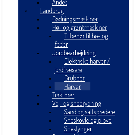
Andet
Landbrug
Gødningsmaskiner
Hø- og grøntmaskiner
Tilbehør til hø- og
foder
Jordbearbejdning
Elektriske harver /
jordfræsere
Grubber
Harver
Traktorer
Vej- og snedrydning
Sand og saltspredere
Sneskovle og plove
Sneslynger