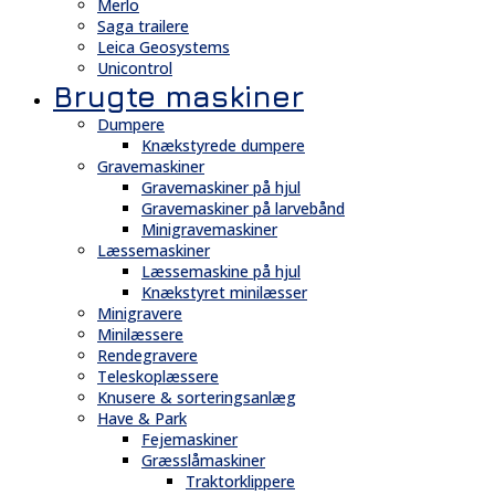
Merlo
Saga trailere
Leica Geosystems
Unicontrol
Brugte maskiner
Dumpere
Knækstyrede dumpere
Gravemaskiner
Gravemaskiner på hjul
Gravemaskiner på larvebånd
Minigravemaskiner
Læssemaskiner
Læssemaskine på hjul
Knækstyret minilæsser
Minigravere
Minilæssere
Rendegravere
Teleskoplæssere
Knusere & sorteringsanlæg
Have & Park
Fejemaskiner
Græsslåmaskiner
Traktorklippere