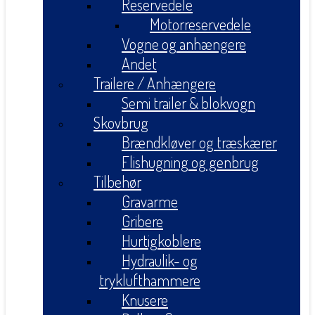
Reservedele
Motorreservedele
Vogne og anhængere
Andet
Trailere / Anhængere
Semi trailer & blokvogn
Skovbrug
Brændkløver og træskærer
Flishugning og genbrug
Tilbehør
Gravarme
Gribere
Hurtigkoblere
Hydraulik- og
tryklufthammere
Knusere