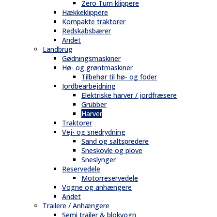
Zero Turn klippere
Hækkeklippere
Kompakte traktorer
Redskabsbærer
Andet
Landbrug
Gødningsmaskiner
Hø- og grøntmaskiner
Tilbehør til hø- og foder
Jordbearbejdning
Elektriske harver / jordfræsere
Grubber
Harver
Traktorer
Vej- og snedrydning
Sand og saltspredere
Sneskovle og plove
Sneslynger
Reservedele
Motorreservedele
Vogne og anhængere
Andet
Trailere / Anhængere
Semi trailer & blokvogn