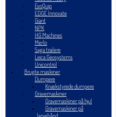
EvoQuip
EDGE Innovate
Giant
NPK
HG Machines
Merlo
Saga trailere
Leica Geosystems
Unicontrol
Brugte maskiner
Dumpere
Knækstyrede dumpere
Gravemaskiner
Gravemaskiner på hjul
Gravemaskiner på
larvebånd