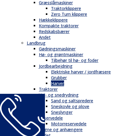
Græsslåmaskiner
Traktorklippere
Zero Turn klippere
Hækkeklippere
Kompakte traktorer
Redskabsbærer
Andet
Landbrug
Gødningsmaskiner
Hø- og grøntmaskiner
Tilbehør til hø- og foder
Jordbearbejdning
Elektriske harver / jordfræsere
Grubber
Harver
Traktorer
Vej- og snedrydning
Sand og saltspredere
Sneskovle og plove
Sneslynger
Reservedele
Motorreservedele
Vogne og anhængere
Andet