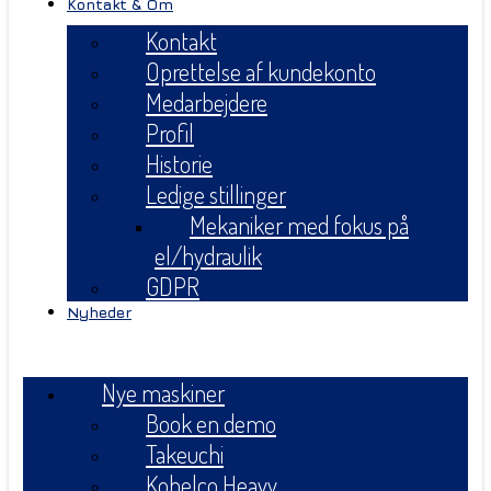
Kontakt & Om
Kontakt
Oprettelse af kundekonto
Medarbejdere
Profil
Historie
Ledige stillinger
Mekaniker med fokus på
el/hydraulik
GDPR
Nyheder
Menu
Nye maskiner
Book en demo
Takeuchi
Kobelco Heavy