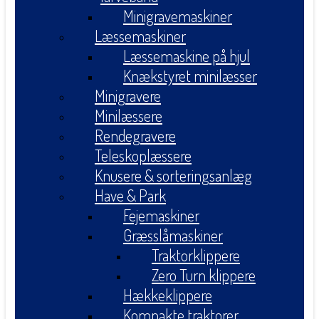
Minigravemaskiner
Læssemaskiner
Læssemaskine på hjul
Knækstyret minilæsser
Minigravere
Minilæssere
Rendegravere
Teleskoplæssere
Knusere & sorteringsanlæg
Have & Park
Fejemaskiner
Græsslåmaskiner
Traktorklippere
Zero Turn klippere
Hækkeklippere
Kompakte traktorer