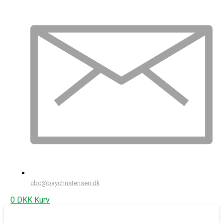
cbc@baychristensen.dk
0
DKK
Kurv