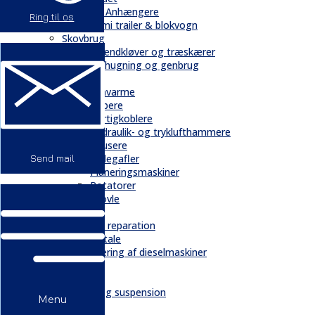
Trailere / Anhængere
Ring til os
Semi trailer & blokvogn
Skovbrug
Brændkløver og træskærer
Flishugning og genbrug
Tilbehør
Gravarme
Gribere
Hurtigkoblere
Hydraulik- og tryklufthammere
Knusere
Pallegafler
Send mail
Planeringsmaskiner
Rotatorer
Skovle
Service
Service & reparation
Serviceaftale
Elektrificering af dieselmaskiner
Reservedele
Bånd
Chassis og suspension
Menu
Hydraulik