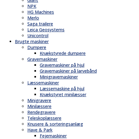
Giant
NPK
HG Machines
Merlo
Saga trailere
Leica Geosystems
Unicontrol
Brugte maskiner
Dumpere
Knækstyrede dumpere
Gravemaskiner
Gravemaskiner på hjul
Gravemaskiner på larvebånd
Minigravemaskiner
Læssemaskiner
Læssemaskine på hjul
Knækstyret minilæsser
Minigravere
Minilæssere
Rendegravere
Teleskoplæssere
Knusere & sorteringsanlæg
Have & Park
Fejemaskiner