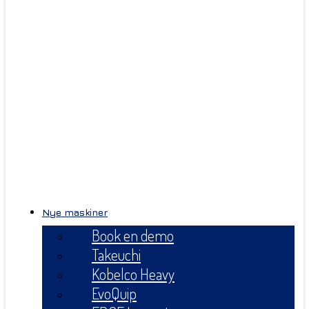
Nye maskiner
Book en demo
Takeuchi
Kobelco Heavy
EvoQuip