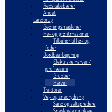
Redskabsbærer
Andet
Landbrug
Gødningsmaskiner
Hø- og grøntmaskiner
Tilbehør til hø- og
foder
Jordbearbejdning
Elektriske harver /
jordfræsere
Grubber
Harver
Traktorer
Vej- og snedrydning
Sand og saltspredere
Sneskovle og plove