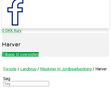
0
DKK
Kurv
Harver
Tilbage til oversigten
Forside
/
Landbrug
/
Maskiner til Jordbearbejdning
/ Harver
Søg