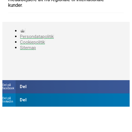
kunder.
Persondatapolitik
Cookiepolitik
Sitemap
Del på
Del
facebook
Del på
Del
linkedin