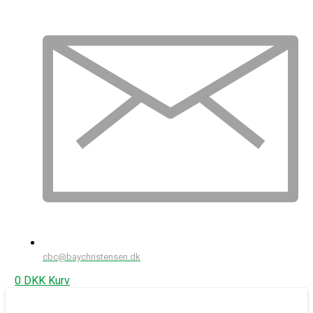
cbc@baychristensen.dk
0
DKK
Kurv