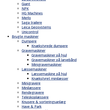
Giant
NPK
HG Machines
Merlo
Saga trailere
Leica Geosystems
Unicontrol
Brugte maskiner
Dumpere
Knækstyrede dumpere
Gravemaskiner
Gravemaskiner på hjul
Gravemaskiner på larvebånd
Minigravemaskiner
Læssemaskiner
Læssemaskine på hjul
Knækstyret minilæsser
Minigravere
Minilæssere
Rendegravere
Teleskoplæssere
Knusere & sorteringsanlæg
Have & Park