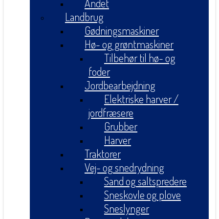
Andet
Landbrug
Gødningsmaskiner
Hø- og grøntmaskiner
Tilbehør til hø- og
foder
Jordbearbejdning
Elektriske harver /
jordfræsere
Grubber
Harver
Traktorer
Vej- og snedrydning
Sand og saltspredere
Sneskovle og plove
Sneslynger