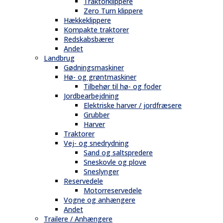
Traktorklippere
Zero Turn klippere
Hækkeklippere
Kompakte traktorer
Redskabsbærer
Andet
Landbrug
Gødningsmaskiner
Hø- og grøntmaskiner
Tilbehør til hø- og foder
Jordbearbejdning
Elektriske harver / jordfræsere
Grubber
Harver
Traktorer
Vej- og snedrydning
Sand og saltspredere
Sneskovle og plove
Sneslynger
Reservedele
Motorreservedele
Vogne og anhængere
Andet
Trailere / Anhængere