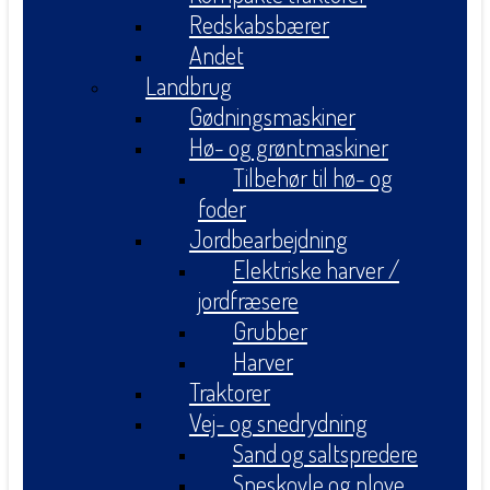
Redskabsbærer
Andet
Landbrug
Gødningsmaskiner
Hø- og grøntmaskiner
Tilbehør til hø- og
foder
Jordbearbejdning
Elektriske harver /
jordfræsere
Grubber
Harver
Traktorer
Vej- og snedrydning
Sand og saltspredere
Sneskovle og plove