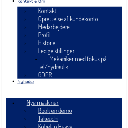
Kontakt & Om
Kontakt
Oprettelse af kundekonto
Medarbejdere
Profil
Historie
Ledige stillinger
Mekaniker med fokus på
el/hydraulik
GDPR
Nyheder
Menu
Nye maskiner
Book en demo
Takeuchi
Kobelco Heavy