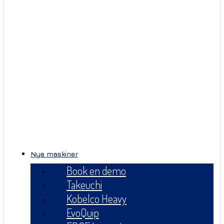
Nye maskiner
Book en demo
Takeuchi
Kobelco Heavy
EvoQuip