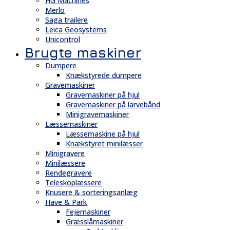
HG Machines
Merlo
Saga trailere
Leica Geosystems
Unicontrol
Brugte maskiner
Dumpere
Knækstyrede dumpere
Gravemaskiner
Gravemaskiner på hjul
Gravemaskiner på larvebånd
Minigravemaskiner
Læssemaskiner
Læssemaskine på hjul
Knækstyret minilæsser
Minigravere
Minilæssere
Rendegravere
Teleskoplæssere
Knusere & sorteringsanlæg
Have & Park
Fejemaskiner
Græsslåmaskiner