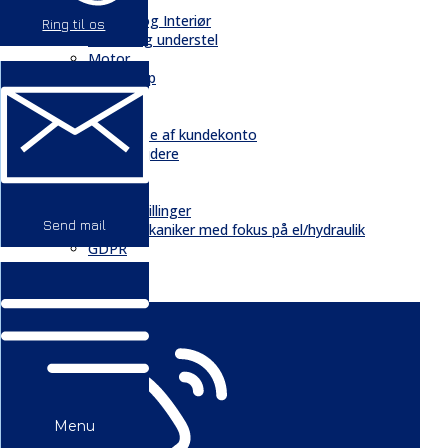
Hydraulik
Kabiner og Interiør
Ring til os
Kæder og understel
Motor
Quickshop
Kontakt & Om
Kontakt
Oprettelse af kundekonto
Medarbejdere
Profil
Historie
Ledige stillinger
Send mail
Mekaniker med fokus på el/hydraulik
GDPR
Nyheder
Menu