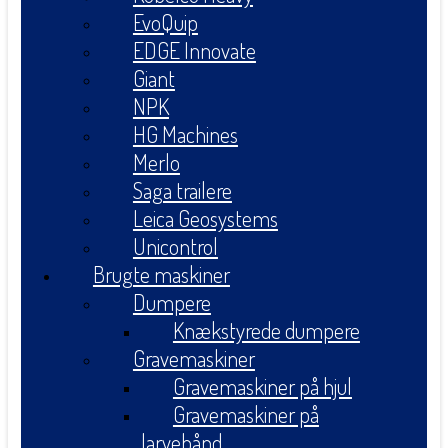
EvoQuip
EDGE Innovate
Giant
NPK
HG Machines
Merlo
Saga trailere
Leica Geosystems
Unicontrol
Brugte maskiner
Dumpere
Knækstyrede dumpere
Gravemaskiner
Gravemaskiner på hjul
Gravemaskiner på
larvebånd