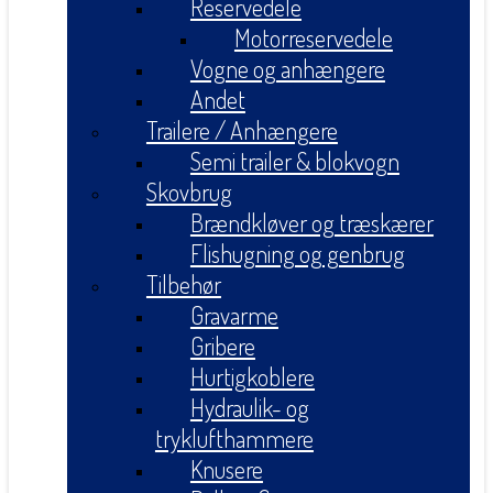
Reservedele
Motorreservedele
Vogne og anhængere
Andet
Trailere / Anhængere
Semi trailer & blokvogn
Skovbrug
Brændkløver og træskærer
Flishugning og genbrug
Tilbehør
Gravarme
Gribere
Hurtigkoblere
Hydraulik- og
tryklufthammere
Knusere