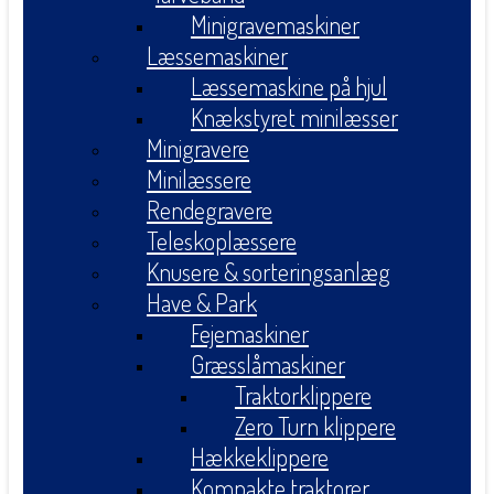
Minigravemaskiner
Læssemaskiner
Læssemaskine på hjul
Knækstyret minilæsser
Minigravere
Minilæssere
Rendegravere
Teleskoplæssere
Knusere & sorteringsanlæg
Have & Park
Fejemaskiner
Græsslåmaskiner
Traktorklippere
Zero Turn klippere
Hækkeklippere
Kompakte traktorer