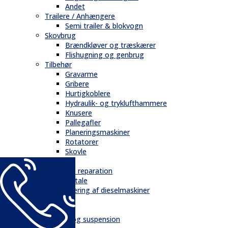
Andet
Trailere / Anhængere
Semi trailer & blokvogn
Skovbrug
Brændkløver og træskærer
Flishugning og genbrug
Tilbehør
Gravarme
Gribere
Hurtigkoblere
Hydraulik- og tryklufthammere
Knusere
Pallegafler
Planeringsmaskiner
Rotatorer
Skovle
Service
Service & reparation
Serviceaftale
Elektrificering af dieselmaskiner
Reservedele
Bånd
Chassis og suspension