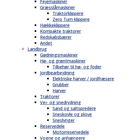
Fejemaskiner
Græsslåmaskiner
Traktorklippere
Zero Turn klippere
Hækkeklippere
Kompakte traktorer
Redskabsbærer
Andet
Landbrug
Gødningsmaskiner
Hø- og grøntmaskiner
Tilbehør til hø- og foder
Jordbearbejdning
Elektriske harver / jordfræsere
Grubber
Harver
Traktorer
Vej- og snedrydning
Sand og saltspredere
Sneskovle og plove
Sneslynger
Reservedele
Motorreservedele
Vogne og anhængere