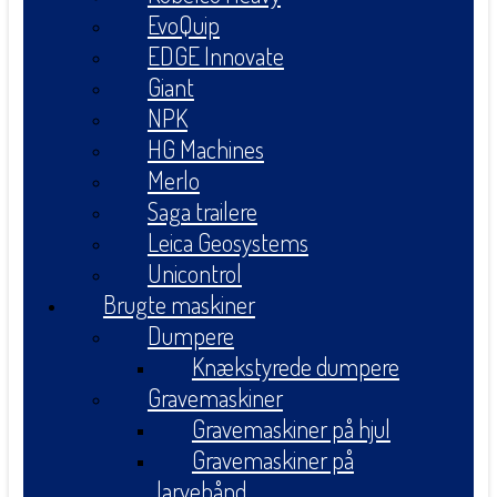
EvoQuip
EDGE Innovate
Giant
NPK
HG Machines
Merlo
Saga trailere
Leica Geosystems
Unicontrol
Brugte maskiner
Dumpere
Knækstyrede dumpere
Gravemaskiner
Gravemaskiner på hjul
Gravemaskiner på
larvebånd