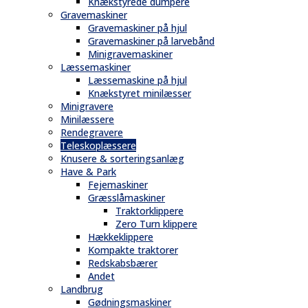
Knækstyrede dumpere
Gravemaskiner
Gravemaskiner på hjul
Gravemaskiner på larvebånd
Minigravemaskiner
Læssemaskiner
Læssemaskine på hjul
Knækstyret minilæsser
Minigravere
Minilæssere
Rendegravere
Teleskoplæssere
Knusere & sorteringsanlæg
Have & Park
Fejemaskiner
Græsslåmaskiner
Traktorklippere
Zero Turn klippere
Hækkeklippere
Kompakte traktorer
Redskabsbærer
Andet
Landbrug
Gødningsmaskiner