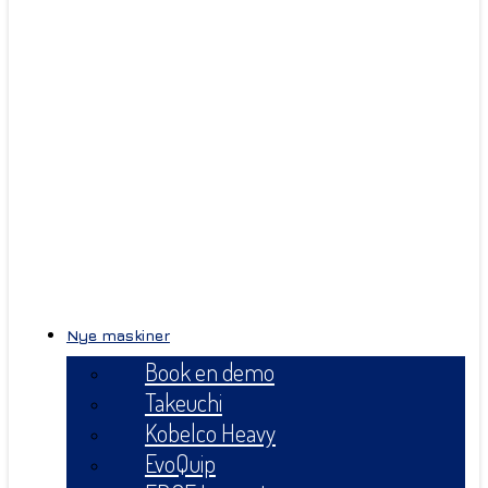
Nye maskiner
Book en demo
Takeuchi
Kobelco Heavy
EvoQuip