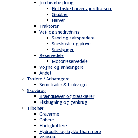
Jordbearbejdning
Elektriske harver / jordfræsere
Grubber
Harver
Traktorer
Vej- og snedrydning
Sand og saltspredere
Sneskovle og plove
Sneslynger
Reservedele
Motorreservedele
Vogne og anhængere
Andet
Trailere / Anhængere
Semi trailer & blokvogn
Skovbrug
Brændkløver og træskærer
Flishugning og genbrug
Tilbehør
Gravarme
Gribere
Hurtigkoblere
Hydraulik- og tryklufthammere
Knusere