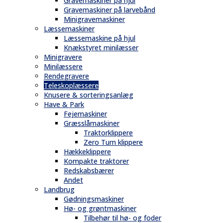
Gravemaskiner på hjul
Gravemaskiner på larvebånd
Minigravemaskiner
Læssemaskiner
Læssemaskine på hjul
Knækstyret minilæsser
Minigravere
Minilæssere
Rendegravere
Teleskoplæssere
Knusere & sorteringsanlæg
Have & Park
Fejemaskiner
Græsslåmaskiner
Traktorklippere
Zero Turn klippere
Hækkeklippere
Kompakte traktorer
Redskabsbærer
Andet
Landbrug
Gødningsmaskiner
Hø- og grøntmaskiner
Tilbehør til hø- og foder