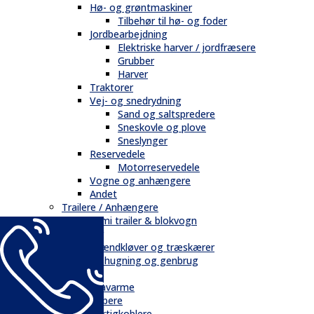
Hø- og grøntmaskiner
Tilbehør til hø- og foder
Jordbearbejdning
Elektriske harver / jordfræsere
Grubber
Harver
Traktorer
Vej- og snedrydning
Sand og saltspredere
Sneskovle og plove
Sneslynger
Reservedele
Motorreservedele
Vogne og anhængere
Andet
Trailere / Anhængere
Semi trailer & blokvogn
Skovbrug
Brændkløver og træskærer
Flishugning og genbrug
Tilbehør
Gravarme
Gribere
Hurtigkoblere