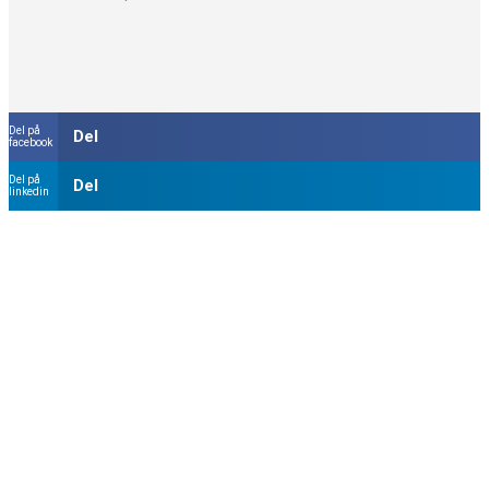
Del på
Del
facebook
Del på
Del
linkedin