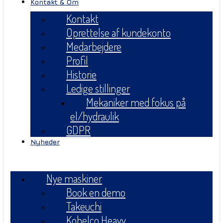
Kontakt & Om
Kontakt
Oprettelse af kundekonto
Medarbejdere
Profil
Historie
Ledige stillinger
Mekaniker med fokus på
el/hydraulik
GDPR
Nyheder
Menu
Nye maskiner
Book en demo
Takeuchi
Kobelco Heavy