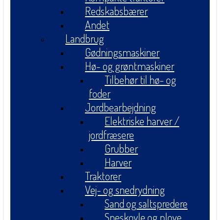
Redskabsbærer
Andet
Landbrug
Gødningsmaskiner
Hø- og grøntmaskiner
Tilbehør til hø- og
foder
Jordbearbejdning
Elektriske harver /
jordfræsere
Grubber
Harver
Traktorer
Vej- og snedrydning
Sand og saltspredere
Sneskovle og plove