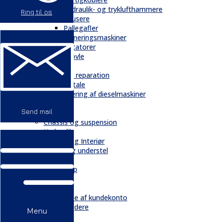
Hydraulik- og tryklufthammere
Ring til os
Knusere
Pallegafler
Planeringsmaskiner
Rotatorer
Skovle
Service
Service & reparation
Serviceaftale
Elektrificering af dieselmaskiner
Reservedele
Send mail
Bånd
Chassis og suspension
Hydraulik
Kabiner og Interiør
Kæder og understel
Motor
Quickshop
Kontakt & Om
Kontakt
Oprettelse af kundekonto
Medarbejdere
Menu
Profil