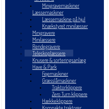
Minigravemaskiner
Læssemaskiner
Læssemaskine på hjul
Knækstyret minilæsser
Minigravere
Minilæssere
Rendegravere
Teleskoplæssere
Knusere & sorteringsanlæg
Have & Park
Fejemaskiner
Græsslåmaskiner
Traktorklippere
Zero Turn klippere
Hækkeklippere
Kompakte traktorer