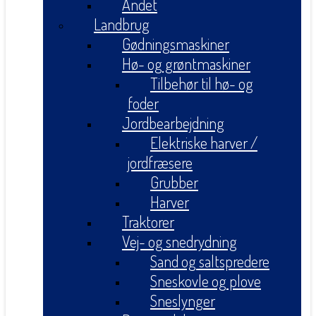
Andet
Landbrug
Gødningsmaskiner
Hø- og grøntmaskiner
Tilbehør til hø- og
foder
Jordbearbejdning
Elektriske harver /
jordfræsere
Grubber
Harver
Traktorer
Vej- og snedrydning
Sand og saltspredere
Sneskovle og plove
Sneslynger