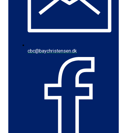
cbc@baychristensen.dk