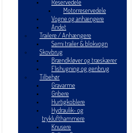
Reservedele
Motorreservedele
Vogne og anhængere
Andet
Trailere / Anhængere
Semi trailer & blokvogn
Skovbrug
Brændkløver og træskærer
Flishugning og genbrug
Tilbehør
Gravarme
Gribere
Hurtigkoblere
Hydraulik- og
tryklufthammere
Knusere