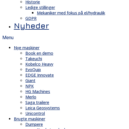
Historie
Ledige stillinger
Mekaniker med fokus på el/hydraulik
GDPR
Nyheder
Menu
Nye maskiner
Book en demo
Takeuchi
Kobelco Heavy
EvoQuip
EDGE Innovate
Giant
NPK
HG Machines
Merlo
Saga trailere
Leica Geosystems
Unicontrol
Brugte maskiner
Dumpere