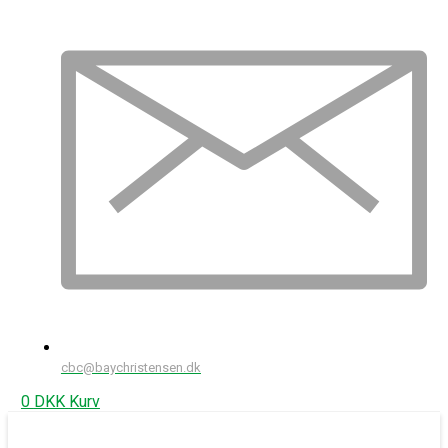
cbc@baychristensen.dk
0
DKK
Kurv