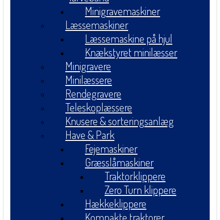
Minigravemaskiner
Læssemaskiner
Læssemaskine på hjul
Knækstyret minilæsser
Minigravere
Minilæssere
Rendegravere
Teleskoplæssere
Knusere & sorteringsanlæg
Have & Park
Fejemaskiner
Græsslåmaskiner
Traktorklippere
Zero Turn klippere
Hækkeklippere
Kompakte traktorer