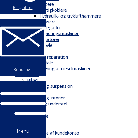
Gribere
Ring til os
Hurtigkoblere
Hydraulik- og tryklufthammere
Knusere
Pallegafler
Planeringsmaskiner
Rotatorer
Skovle
Service
Service & reparation
Serviceaftale
Elektrificering af dieselmaskiner
Send mail
Reservedele
Bånd
Chassis og suspension
Hydraulik
Kabiner og Interiør
Kæder og understel
Motor
Quickshop
Kontakt & Om
Kontakt
Menu
Oprettelse af kundekonto