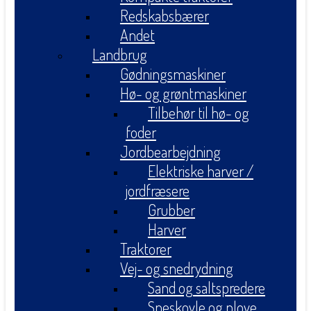
Redskabsbærer
Andet
Landbrug
Gødningsmaskiner
Hø- og grøntmaskiner
Tilbehør til hø- og
foder
Jordbearbejdning
Elektriske harver /
jordfræsere
Grubber
Harver
Traktorer
Vej- og snedrydning
Sand og saltspredere
Sneskovle og plove