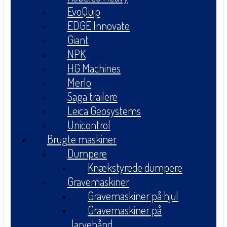
EvoQuip
EDGE Innovate
Giant
NPK
HG Machines
Merlo
Saga trailere
Leica Geosystems
Unicontrol
Brugte maskiner
Dumpere
Knækstyrede dumpere
Gravemaskiner
Gravemaskiner på hjul
Gravemaskiner på
larvebånd