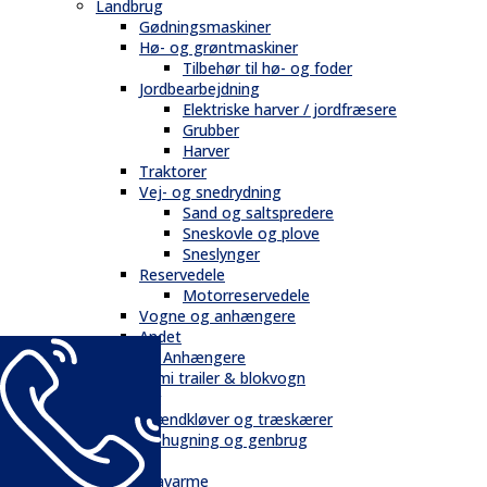
Landbrug
Gødningsmaskiner
Hø- og grøntmaskiner
Tilbehør til hø- og foder
Jordbearbejdning
Elektriske harver / jordfræsere
Grubber
Harver
Traktorer
Vej- og snedrydning
Sand og saltspredere
Sneskovle og plove
Sneslynger
Reservedele
Motorreservedele
Vogne og anhængere
Andet
Trailere / Anhængere
Semi trailer & blokvogn
Skovbrug
Brændkløver og træskærer
Flishugning og genbrug
Tilbehør
Gravarme