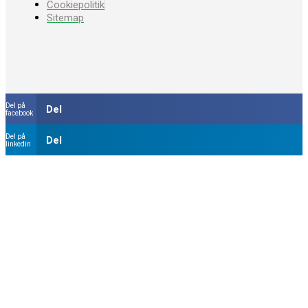
Cookiepolitik
Sitemap
Del på
Del
facebook
Del på
Del
linkedin