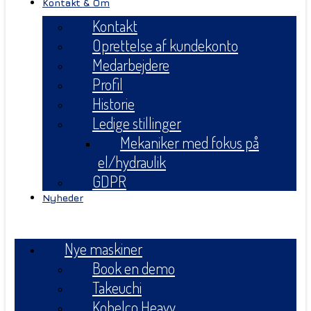
Kontakt & Om
Kontakt
Oprettelse af kundekonto
Medarbejdere
Profil
Historie
Ledige stillinger
Mekaniker med fokus på
el/hydraulik
GDPR
Nyheder
Menu
Nye maskiner
Book en demo
Takeuchi
Kobelco Heavy