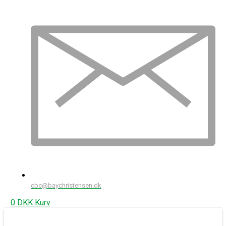
cbc@baychristensen.dk
0
DKK
Kurv