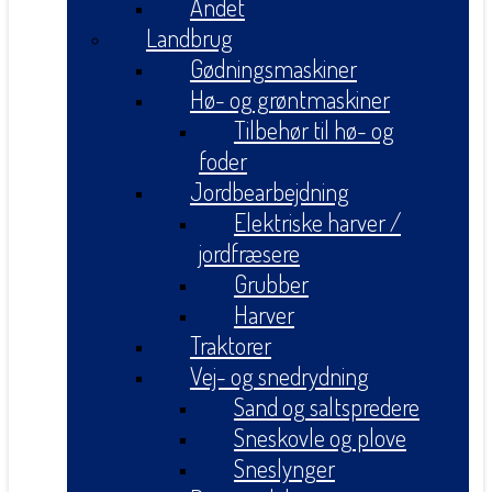
Andet
Landbrug
Gødningsmaskiner
Hø- og grøntmaskiner
Tilbehør til hø- og
foder
Jordbearbejdning
Elektriske harver /
jordfræsere
Grubber
Harver
Traktorer
Vej- og snedrydning
Sand og saltspredere
Sneskovle og plove
Sneslynger