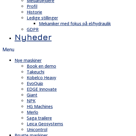
Medarbejdere
Profil
Historie
Ledige stillinger
Mekaniker med fokus på el/hydraulik
GDPR
Nyheder
Menu
Nye maskiner
Book en demo
Takeuchi
Kobelco Heavy
EvoQuip
EDGE Innovate
Giant
NPK
HG Machines
Merlo
Saga trailere
Leica Geosystems
Unicontrol
Brugte maskiner