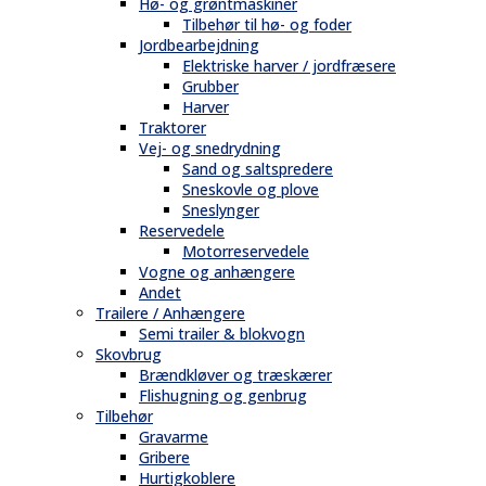
Hø- og grøntmaskiner
Tilbehør til hø- og foder
Jordbearbejdning
Elektriske harver / jordfræsere
Grubber
Harver
Traktorer
Vej- og snedrydning
Sand og saltspredere
Sneskovle og plove
Sneslynger
Reservedele
Motorreservedele
Vogne og anhængere
Andet
Trailere / Anhængere
Semi trailer & blokvogn
Skovbrug
Brændkløver og træskærer
Flishugning og genbrug
Tilbehør
Gravarme
Gribere
Hurtigkoblere