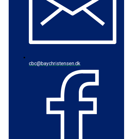
cbc@baychristensen.dk