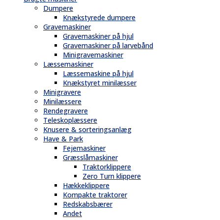
Dumpere
Knækstyrede dumpere
Gravemaskiner
Gravemaskiner på hjul
Gravemaskiner på larvebånd
Minigravemaskiner
Læssemaskiner
Læssemaskine på hjul
Knækstyret minilæsser
Minigravere
Minilæssere
Rendegravere
Teleskoplæssere
Knusere & sorteringsanlæg
Have & Park
Fejemaskiner
Græsslåmaskiner
Traktorklippere
Zero Turn klippere
Hækkeklippere
Kompakte traktorer
Redskabsbærer
Andet