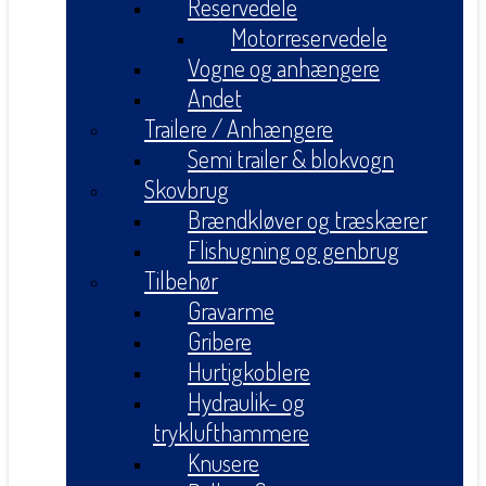
Reservedele
Motorreservedele
Vogne og anhængere
Andet
Trailere / Anhængere
Semi trailer & blokvogn
Skovbrug
Brændkløver og træskærer
Flishugning og genbrug
Tilbehør
Gravarme
Gribere
Hurtigkoblere
Hydraulik- og
tryklufthammere
Knusere