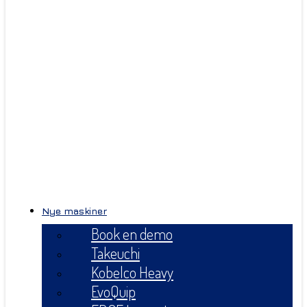
Nye maskiner
Book en demo
Takeuchi
Kobelco Heavy
EvoQuip