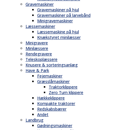
Gravemaskiner
Gravemaskiner på hjul
Gravemaskiner på larvebånd
Minigravemaskiner
Læssemaskiner
Læssemaskine på hjul
Knækstyret minilæsser
Minigravere
Minilæssere
Rendegravere
Teleskoplæssere
Knusere & sorteringsanlæg
Have & Park
Fejemaskiner
Græsslåmaskiner
Traktorklippere
Zero Turn klippere
Hækkeklippere
Kompakte traktorer
Redskabsbærer
Andet
Landbrug
Gødningsmaskiner