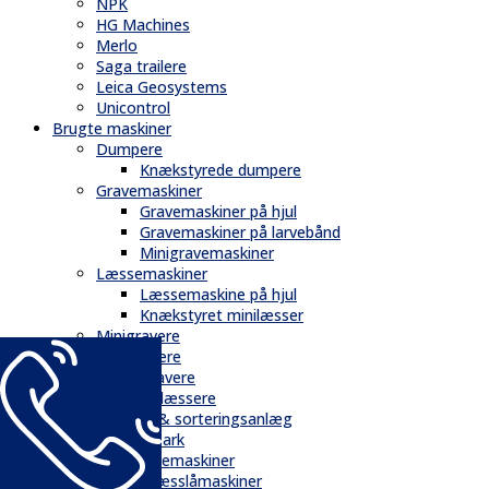
NPK
HG Machines
Merlo
Saga trailere
Leica Geosystems
Unicontrol
Brugte maskiner
Dumpere
Knækstyrede dumpere
Gravemaskiner
Gravemaskiner på hjul
Gravemaskiner på larvebånd
Minigravemaskiner
Læssemaskiner
Læssemaskine på hjul
Knækstyret minilæsser
Minigravere
Minilæssere
Rendegravere
Teleskoplæssere
Knusere & sorteringsanlæg
Have & Park
Fejemaskiner
Græsslåmaskiner