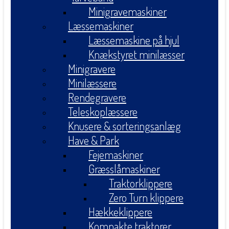
Minigravemaskiner
Læssemaskiner
Læssemaskine på hjul
Knækstyret minilæsser
Minigravere
Minilæssere
Rendegravere
Teleskoplæssere
Knusere & sorteringsanlæg
Have & Park
Fejemaskiner
Græsslåmaskiner
Traktorklippere
Zero Turn klippere
Hækkeklippere
Kompakte traktorer