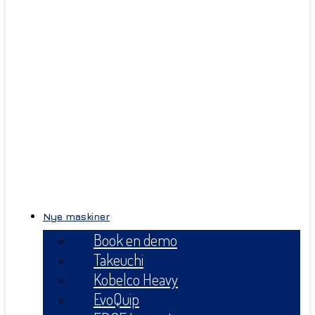
Nye maskiner
Book en demo
Takeuchi
Kobelco Heavy
EvoQuip