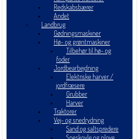
Redskabsbærer
Andet
Landbrug
Gødningsmaskiner
Hø- og grøntmaskiner
Tilbehør til hø- og
foder
Jordbearbejdning
Elektriske harver /
jordfræsere
Grubber
Harver
Traktorer
Vej- og snedrydning
Sand og saltspredere
Sneskovle og plove