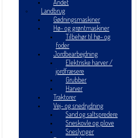
Andet
Landbrug
Gødningsmaskiner
Hø- og grøntmaskiner
Tilbehør til hø- og
foder
Jordbearbejdning
Elektriske harver /
jordfræsere
Grubber
Harver
Traktorer
Vej- og snedrydning
Sand og saltspredere
Sneskovle og plove
Sneslynger