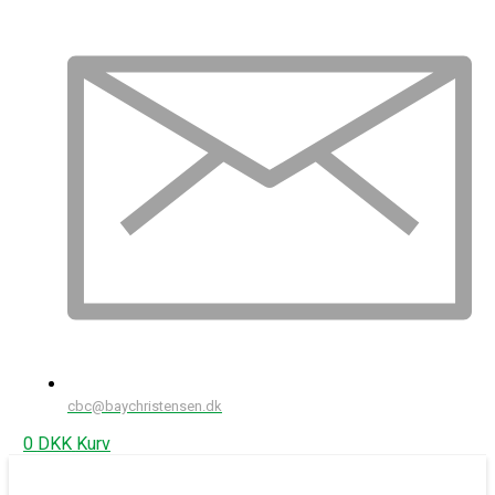
cbc@baychristensen.dk
0
DKK
Kurv