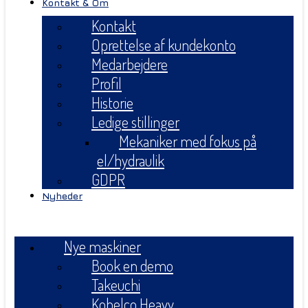
Kontakt & Om
Kontakt
Oprettelse af kundekonto
Medarbejdere
Profil
Historie
Ledige stillinger
Mekaniker med fokus på
el/hydraulik
GDPR
Nyheder
Menu
Nye maskiner
Book en demo
Takeuchi
Kobelco Heavy