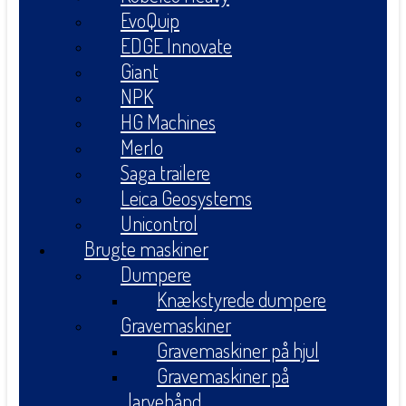
EvoQuip
EDGE Innovate
Giant
NPK
HG Machines
Merlo
Saga trailere
Leica Geosystems
Unicontrol
Brugte maskiner
Dumpere
Knækstyrede dumpere
Gravemaskiner
Gravemaskiner på hjul
Gravemaskiner på
larvebånd