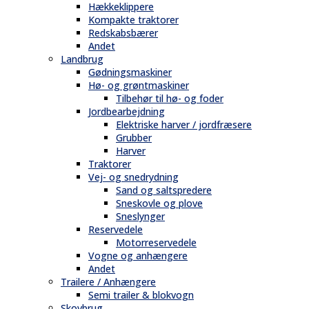
Hækkeklippere
Kompakte traktorer
Redskabsbærer
Andet
Landbrug
Gødningsmaskiner
Hø- og grøntmaskiner
Tilbehør til hø- og foder
Jordbearbejdning
Elektriske harver / jordfræsere
Grubber
Harver
Traktorer
Vej- og snedrydning
Sand og saltspredere
Sneskovle og plove
Sneslynger
Reservedele
Motorreservedele
Vogne og anhængere
Andet
Trailere / Anhængere
Semi trailer & blokvogn
Skovbrug