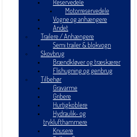
Reservedele
Motorreservedele
Vogne og anhængere
Andet
Trailere / Anhængere
Semi trailer & blokvogn
Skovbrug
Brændkløver og træskærer
Flishugning og genbrug
Tilbehør
Gravarme
Gribere
Hurtigkoblere
Hydraulik- og
tryklufthammere
Knusere