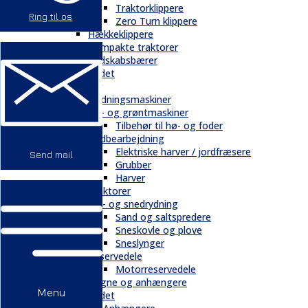
Traktorklippere
Ring til os
Zero Turn klippere
Hækkeklippere
Kompakte traktorer
Redskabsbærer
Andet
Landbrug
Gødningsmaskiner
Hø- og grøntmaskiner
Tilbehør til hø- og foder
Jordbearbejdning
Elektriske harver / jordfræsere
Send mail
Grubber
Harver
Traktorer
Vej- og snedrydning
Sand og saltspredere
Sneskovle og plove
Sneslynger
Reservedele
Motorreservedele
Vogne og anhængere
Menu
Andet