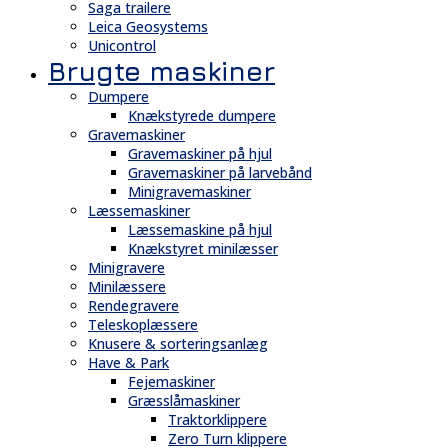
Saga trailere
Leica Geosystems
Unicontrol
Brugte maskiner
Dumpere
Knækstyrede dumpere
Gravemaskiner
Gravemaskiner på hjul
Gravemaskiner på larvebånd
Minigravemaskiner
Læssemaskiner
Læssemaskine på hjul
Knækstyret minilæsser
Minigravere
Minilæssere
Rendegravere
Teleskoplæssere
Knusere & sorteringsanlæg
Have & Park
Fejemaskiner
Græsslåmaskiner
Traktorklippere
Zero Turn klippere