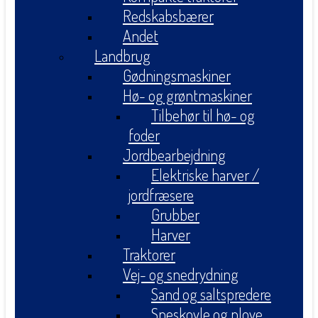
Redskabsbærer
Andet
Landbrug
Gødningsmaskiner
Hø- og grøntmaskiner
Tilbehør til hø- og
foder
Jordbearbejdning
Elektriske harver /
jordfræsere
Grubber
Harver
Traktorer
Vej- og snedrydning
Sand og saltspredere
Sneskovle og plove