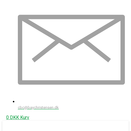
cbc@baychristensen.dk
0
DKK
Kurv