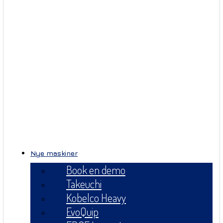
Nye maskiner
Book en demo
Takeuchi
Kobelco Heavy
EvoQuip