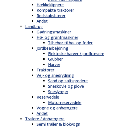
Hækkeklippere
Kompakte traktorer
Redskabsbærer
Andet
Landbrug
Gødningsmaskiner
Hø- og grøntmaskiner
Tilbehør til hø- og foder
Jordbearbejdning
Elektriske harver / jordfræsere
Grubber
Harver
Traktorer
Vej- og snedrydning
Sand og saltspredere
Sneskovle og plove
Sneslynger
Reservedele
Motorreservedele
Vogne og anhængere
Andet
Trailere / Anhængere
Semi trailer & blokvogn