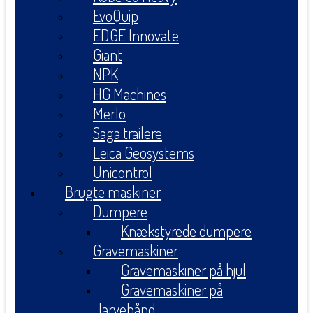
EvoQuip
EDGE Innovate
Giant
NPK
HG Machines
Merlo
Saga trailere
Leica Geosystems
Unicontrol
Brugte maskiner
Dumpere
Knækstyrede dumpere
Gravemaskiner
Gravemaskiner på hjul
Gravemaskiner på
larvebånd