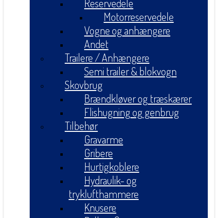
Reservedele
Motorreservedele
Vogne og anhængere
Andet
Trailere / Anhængere
Semi trailer & blokvogn
Skovbrug
Brændkløver og træskærer
Flishugning og genbrug
Tilbehør
Gravarme
Gribere
Hurtigkoblere
Hydraulik- og
tryklufthammere
Knusere