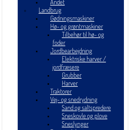
Andet
Landbrug
Gødningsmaskiner
Hø- og grøntmaskiner
Tilbehør til hø- og
foder
Jordbearbejdning
Elektriske harver /
jordfræsere
Grubber
Harver
Traktorer
Vej- og snedrydning
Sand og saltspredere
Sneskovle og plove
Sneslynger