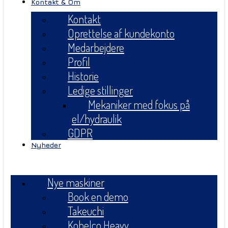
Kontakt & Om
Kontakt
Oprettelse af kundekonto
Medarbejdere
Profil
Historie
Ledige stillinger
Mekaniker med fokus på
el/hydraulik
GDPR
Nyheder
Menu
Nye maskiner
Book en demo
Takeuchi
Kobelco Heavy