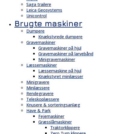
Saga trailere
Leica Geosystems
Unicontrol
Brugte maskiner
Dumpere
Knækstyrede dumpere
Gravemaskiner
Gravemaskiner på hjul
Gravemaskiner på larvebånd
Minigravemaskiner
Læssemaskiner
Læssemaskine på hjul
Knækstyret minilæsser
Minigravere
Minilæssere
Rendegravere
Teleskoplæssere
Knusere & sorteringsanlæg
Have & Park
Fejemaskiner
Græsslåmaskiner
Traktorklippere
Zero Turn klippere