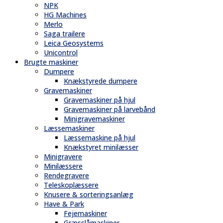
NPK
HG Machines
Merlo
Saga trailere
Leica Geosystems
Unicontrol
Brugte maskiner
Dumpere
Knækstyrede dumpere
Gravemaskiner
Gravemaskiner på hjul
Gravemaskiner på larvebånd
Minigravemaskiner
Læssemaskiner
Læssemaskine på hjul
Knækstyret minilæsser
Minigravere
Minilæssere
Rendegravere
Teleskoplæssere
Knusere & sorteringsanlæg
Have & Park
Fejemaskiner
Græsslåmaskiner