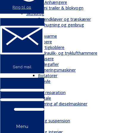
Trailere / Anhængere
Ring til os
Semi trailer & blokvogn
Skovbrug
Brændkløver og træskærer
Flishugning og genbrug
Tilbehør
Gravarme
Gribere
Hurtigkoblere
Hydraulik- og tryklufthammere
Knusere
Pallegafler
Send mail
Planeringsmaskiner
Rotatorer
Skovle
Service
Service & reparation
Serviceaftale
Elektrificering af dieselmaskiner
Reservedele
Bånd
Chassis og suspension
Hydraulik
Menu
Kabiner og Interiør