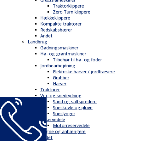
Traktorklippere
Zero Turn klippere
Hækkeklippere
Kompakte traktorer
Redskabsbærer
Andet
Landbrug
Gødningsmaskiner
Hø- og grøntmaskiner
Tilbehør til hø- og foder
Jordbearbejdning
Elektriske harver / jordfræsere
Grubber
Harver
Traktorer
Vej- og snedrydning
Sand og saltspredere
Sneskovle og plove
Sneslynger
Reservedele
Motorreservedele
Vogne og anhængere
Andet