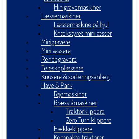
Minigravemaskiner
Læssemaskiner
Læssemaskine på hjul
Knækstyret minilæsser
Minigravere
Minilæssere
Rendegravere
Teleskoplæssere
Knusere & sorteringsanlæg
Have & Park
Fejemaskiner
Græsslåmaskiner
Traktorklippere
Zero Turn klippere
Hækkeklippere
Kompakte traktorer