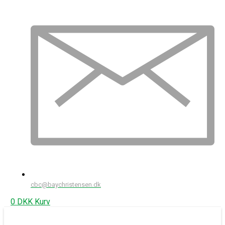
cbc@baychristensen.dk
0
DKK
Kurv