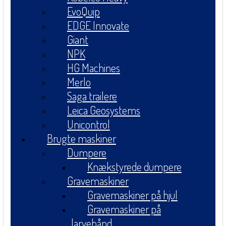
EvoQuip
EDGE Innovate
Giant
NPK
HG Machines
Merlo
Saga trailere
Leica Geosystems
Unicontrol
Brugte maskiner
Dumpere
Knækstyrede dumpere
Gravemaskiner
Gravemaskiner på hjul
Gravemaskiner på
larvebånd