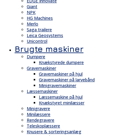
EDGE Innovate
Giant
NPK
HG Machines
Merlo
Saga trailere
Leica Geosystems
Unicontrol
Brugte maskiner
Dumpere
Knækstyrede dumpere
Gravemaskiner
Gravemaskiner på hjul
Gravemaskiner på larvebånd
Minigravemaskiner
Læssemaskiner
Læssemaskine på hjul
Knækstyret minilæsser
Minigravere
Minilæssere
Rendegravere
Teleskoplæssere
Knusere & sorteringsanlæg