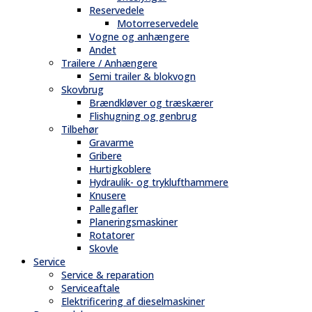
Reservedele
Motorreservedele
Vogne og anhængere
Andet
Trailere / Anhængere
Semi trailer & blokvogn
Skovbrug
Brændkløver og træskærer
Flishugning og genbrug
Tilbehør
Gravarme
Gribere
Hurtigkoblere
Hydraulik- og tryklufthammere
Knusere
Pallegafler
Planeringsmaskiner
Rotatorer
Skovle
Service
Service & reparation
Serviceaftale
Elektrificering af dieselmaskiner