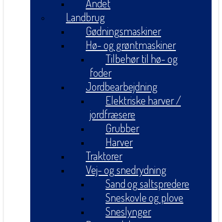
Andet
Landbrug
Gødningsmaskiner
Hø- og grøntmaskiner
Tilbehør til hø- og
foder
Jordbearbejdning
Elektriske harver /
jordfræsere
Grubber
Harver
Traktorer
Vej- og snedrydning
Sand og saltspredere
Sneskovle og plove
Sneslynger