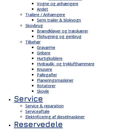
Vogne og anhængere
Andet
Trailere / Anhængere
Semi trailer & blokvogn
Skovbrug
Brændkløver og træskærer
Flishugning og genbrug
Tilbehør
Gravarme
Gribere
Hurtigkoblere
Hydraulik- og tryklufthammere
Knusere
Pallegafler
Planeringsmaskiner
Rotatorer
Skovle
Service
Service & reparation
Serviceaftale
Elektrificering af dieselmaskiner
Reservedele