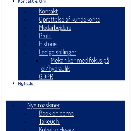
Kontakt & Om
Kontakt
Oprettelse af kundekonto
Medarbejdere
Profil
Historie
Ledige stillinger
Mekaniker med fokus på
el/hydraulik
GDPR
Nyheder
Menu
Nye maskiner
Book en demo
Takeuchi
Kobelco Heavy