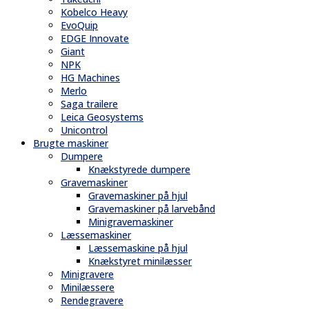
Kobelco Heavy
EvoQuip
EDGE Innovate
Giant
NPK
HG Machines
Merlo
Saga trailere
Leica Geosystems
Unicontrol
Brugte maskiner
Dumpere
Knækstyrede dumpere
Gravemaskiner
Gravemaskiner på hjul
Gravemaskiner på larvebånd
Minigravemaskiner
Læssemaskiner
Læssemaskine på hjul
Knækstyret minilæsser
Minigravere
Minilæssere
Rendegravere