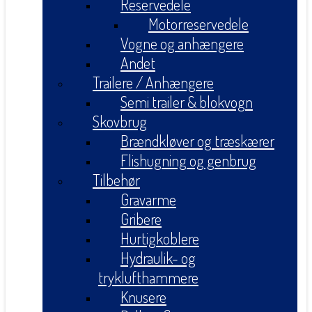
Reservedele
Motorreservedele
Vogne og anhængere
Andet
Trailere / Anhængere
Semi trailer & blokvogn
Skovbrug
Brændkløver og træskærer
Flishugning og genbrug
Tilbehør
Gravarme
Gribere
Hurtigkoblere
Hydraulik- og
tryklufthammere
Knusere