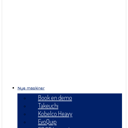
Nye maskiner
Book en demo
Takeuchi
Kobelco Heavy
EvoQuip