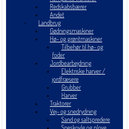
Redskabsbærer
Andet
Landbrug
Gødningsmaskiner
Hø- og grøntmaskiner
Tilbehør til hø- og
foder
Jordbearbejdning
Elektriske harver /
jordfræsere
Grubber
Harver
Traktorer
Vej- og snedrydning
Sand og saltspredere
Sneskovle og plove