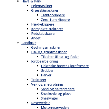
Have & Park
Fejemaskiner
Græsslåmaskiner
Traktorklippere
Zero Turn klippere
Hækkeklippere
Kompakte traktorer
Redskabsbærer
Andet
Landbrug
Gødningsmaskiner
Hø- og grøntmaskiner
Tilbehør til hø- og foder
Jordbearbejdning
Elektriske harver / jordfræsere
Grubber
Harver
Traktorer
Vej- og snedrydning
Sand og saltspredere
Sneskovle og plove
Sneslynger
Reservedele
Motorreservedele