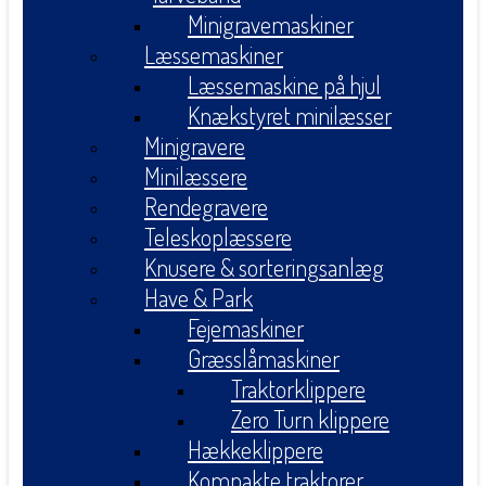
Minigravemaskiner
Læssemaskiner
Læssemaskine på hjul
Knækstyret minilæsser
Minigravere
Minilæssere
Rendegravere
Teleskoplæssere
Knusere & sorteringsanlæg
Have & Park
Fejemaskiner
Græsslåmaskiner
Traktorklippere
Zero Turn klippere
Hækkeklippere
Kompakte traktorer