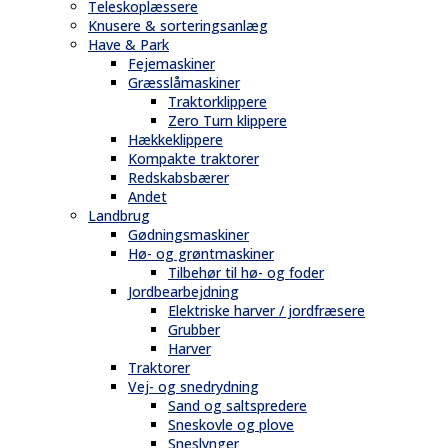
Teleskoplæssere
Knusere & sorteringsanlæg
Have & Park
Fejemaskiner
Græsslåmaskiner
Traktorklippere
Zero Turn klippere
Hækkeklippere
Kompakte traktorer
Redskabsbærer
Andet
Landbrug
Gødningsmaskiner
Hø- og grøntmaskiner
Tilbehør til hø- og foder
Jordbearbejdning
Elektriske harver / jordfræsere
Grubber
Harver
Traktorer
Vej- og snedrydning
Sand og saltspredere
Sneskovle og plove
Sneslynger