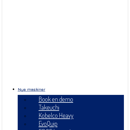
Nye maskiner
Book en demo
Takeuchi
Kobelco Heavy
EvoQuip