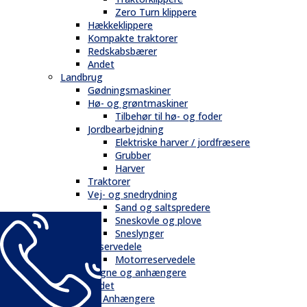
Zero Turn klippere
Hækkeklippere
Kompakte traktorer
Redskabsbærer
Andet
Landbrug
Gødningsmaskiner
Hø- og grøntmaskiner
Tilbehør til hø- og foder
Jordbearbejdning
Elektriske harver / jordfræsere
Grubber
Harver
Traktorer
Vej- og snedrydning
Sand og saltspredere
Sneskovle og plove
Sneslynger
Reservedele
Motorreservedele
Vogne og anhængere
Andet
Trailere / Anhængere