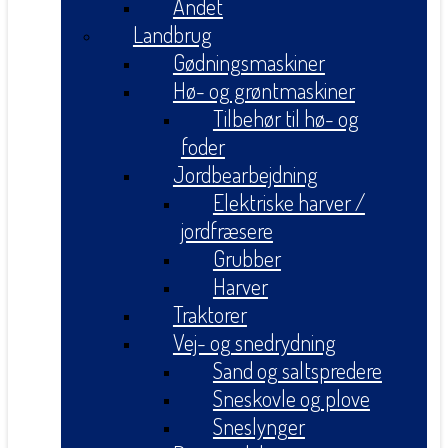
Andet
Landbrug
Gødningsmaskiner
Hø- og grøntmaskiner
Tilbehør til hø- og
foder
Jordbearbejdning
Elektriske harver /
jordfræsere
Grubber
Harver
Traktorer
Vej- og snedrydning
Sand og saltspredere
Sneskovle og plove
Sneslynger