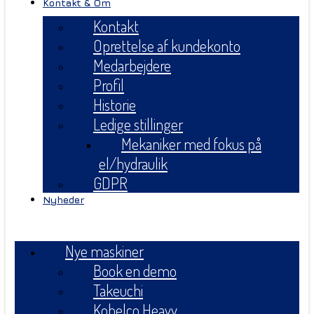
Kontakt & Om
Kontakt
Oprettelse af kundekonto
Medarbejdere
Profil
Historie
Ledige stillinger
Mekaniker med fokus på
el/hydraulik
GDPR
Nyheder
Menu
Nye maskiner
Book en demo
Takeuchi
Kobelco Heavy