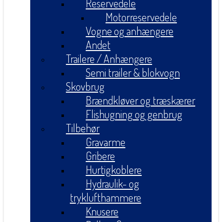
Reservedele
Motorreservedele
Vogne og anhængere
Andet
Trailere / Anhængere
Semi trailer & blokvogn
Skovbrug
Brændkløver og træskærer
Flishugning og genbrug
Tilbehør
Gravarme
Gribere
Hurtigkoblere
Hydraulik- og
tryklufthammere
Knusere