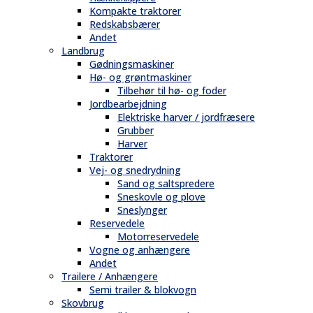
Kompakte traktorer
Redskabsbærer
Andet
Landbrug
Gødningsmaskiner
Hø- og grøntmaskiner
Tilbehør til hø- og foder
Jordbearbejdning
Elektriske harver / jordfræsere
Grubber
Harver
Traktorer
Vej- og snedrydning
Sand og saltspredere
Sneskovle og plove
Sneslynger
Reservedele
Motorreservedele
Vogne og anhængere
Andet
Trailere / Anhængere
Semi trailer & blokvogn
Skovbrug