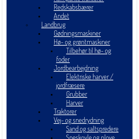
Redskabsbærer
Andet
Landbrug
Gødningsmaskiner
Hø- og grøntmaskiner
Tilbehør til hø- og
foder
Jordbearbejdning
Elektriske harver /
jordfræsere
Grubber
Harver
Traktorer
Vej- og snedrydning
Sand og saltspredere
Sneskovle og plove