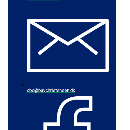
cbc@baychristensen.dk