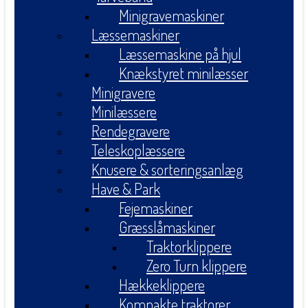
Minigravemaskiner
Læssemaskiner
Læssemaskine på hjul
Knækstyret minilæsser
Minigravere
Minilæssere
Rendegravere
Teleskoplæssere
Knusere & sorteringsanlæg
Have & Park
Fejemaskiner
Græsslåmaskiner
Traktorklippere
Zero Turn klippere
Hækkeklippere
Kompakte traktorer