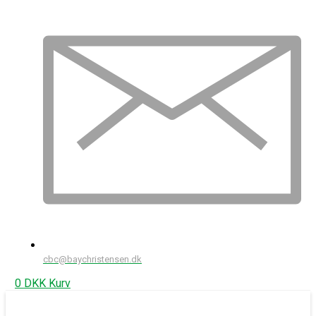
cbc@baychristensen.dk
0
DKK
Kurv