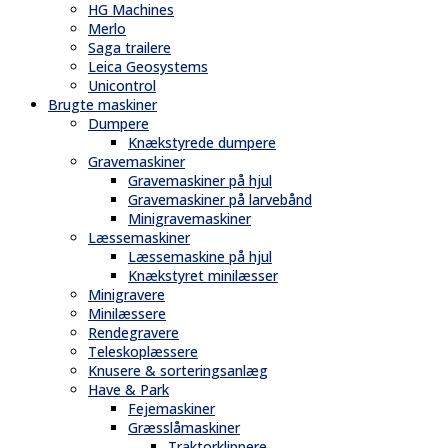
HG Machines
Merlo
Saga trailere
Leica Geosystems
Unicontrol
Brugte maskiner
Dumpere
Knækstyrede dumpere
Gravemaskiner
Gravemaskiner på hjul
Gravemaskiner på larvebånd
Minigravemaskiner
Læssemaskiner
Læssemaskine på hjul
Knækstyret minilæsser
Minigravere
Minilæssere
Rendegravere
Teleskoplæssere
Knusere & sorteringsanlæg
Have & Park
Fejemaskiner
Græsslåmaskiner
Traktorklippere