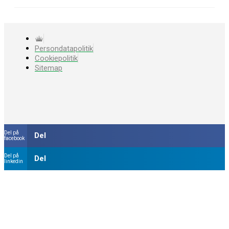
Persondatapolitik
Cookiepolitik
Sitemap
Del på
Del
facebook
Del på
Del
linkedin