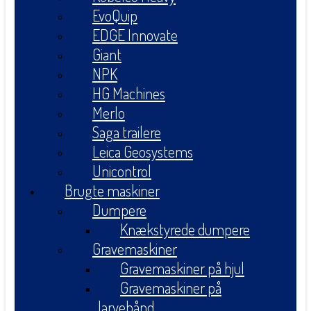
EvoQuip
EDGE Innovate
Giant
NPK
HG Machines
Merlo
Saga trailere
Leica Geosystems
Unicontrol
Brugte maskiner
Dumpere
Knækstyrede dumpere
Gravemaskiner
Gravemaskiner på hjul
Gravemaskiner på
larvebånd