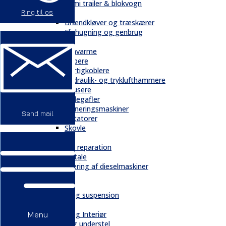
Semi trailer & blokvogn
Ring til os
Skovbrug
Brændkløver og træskærer
Flishugning og genbrug
Tilbehør
Gravarme
Gribere
Hurtigkoblere
Hydraulik- og tryklufthammere
Knusere
Pallegafler
Planeringsmaskiner
Send mail
Rotatorer
Skovle
Service
Service & reparation
Serviceaftale
Elektrificering af dieselmaskiner
Reservedele
Bånd
Chassis og suspension
Hydraulik
Kabiner og Interiør
Menu
Kæder og understel