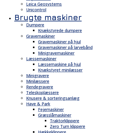
Leica Geosystems
Unicontrol
Brugte maskiner
Dumpere
Knækstyrede dumpere
Gravemaskiner
Gravemaskiner på hjul
Gravemaskiner på larvebånd
Minigravemaskiner
Læssemaskiner
Læssemaskine på hjul
Knækstyret minilæsser
Minigravere
Minilæssere
Rendegravere
Teleskoplæssere
Knusere & sorteringsanlæg
Have & Park
Fejemaskiner
Græsslåmaskiner
Traktorklippere
Zero Turn klippere
Hækkeklippere