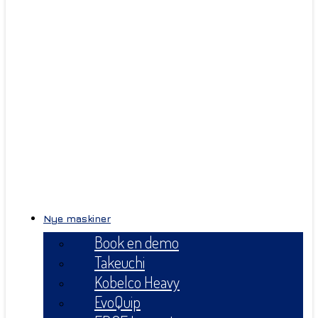
Nye maskiner
Book en demo
Takeuchi
Kobelco Heavy
EvoQuip