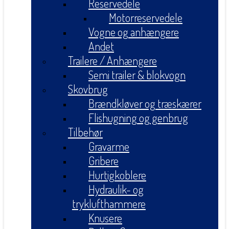
Reservedele
Motorreservedele
Vogne og anhængere
Andet
Trailere / Anhængere
Semi trailer & blokvogn
Skovbrug
Brændkløver og træskærer
Flishugning og genbrug
Tilbehør
Gravarme
Gribere
Hurtigkoblere
Hydraulik- og
tryklufthammere
Knusere