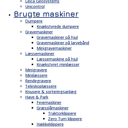
Leica Geosystems
Unicontrol
Brugte maskiner
Dumpere
Knækstyrede dumpere
Gravemaskiner
Gravemaskiner på hjul
Gravemaskiner på larvebånd
Minigravemaskiner
Læssemaskiner
Læssemaskine på hjul
Knækstyret minilæsser
Minigravere
Minilæssere
Rendegravere
Teleskoplæssere
Knusere & sorteringsanlæg
Have & Park
Fejemaskiner
Græsslåmaskiner
Traktorklippere
Zero Turn klippere
Hækkeklippere