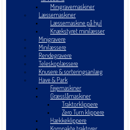
Minigravemaskiner
Læssemaskiner
Læssemaskine på hjul
Knækstyret minilæsser
Minigravere
Minilæssere
Rendegravere
Teleskoplæssere
Knusere & sorteringsanlæg
Have & Park
Fejemaskiner
Græsslåmaskiner
Traktorklippere
Zero Turn klippere
Hækkeklippere
Kompakte traktorer