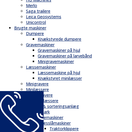
Merlo
Saga trailere
Leica Geosystems
Unicontrol
Brugte maskiner
Dumpere
Knækstyrede dumpere
Gravemaskiner
Gravemaskiner på hjul
Gravemaskiner på larvebånd
Minigravemaskiner
Læssemaskiner
Læssemaskine på hjul
Knækstyret minilæsser
Minigravere
Minilæssere
Rendegravere
Teleskoplæssere
Knusere & sorteringsanlæg
Have & Park
Fejemaskiner
Græsslåmaskiner
Traktorklippere