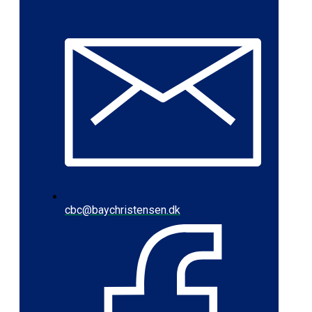
cbc@baychristensen.dk