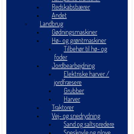
Redskabsbærer
Andet
Landbrug
Gødningsmaskiner
Hø- og grøntmaskiner
Tilbehør til hø- og
foder
Jordbearbejdning
Elektriske harver /
jordfræsere
Grubber
Harver
Traktorer
Vej- og snedrydning
Sand og saltspredere
Sneskovle og plove