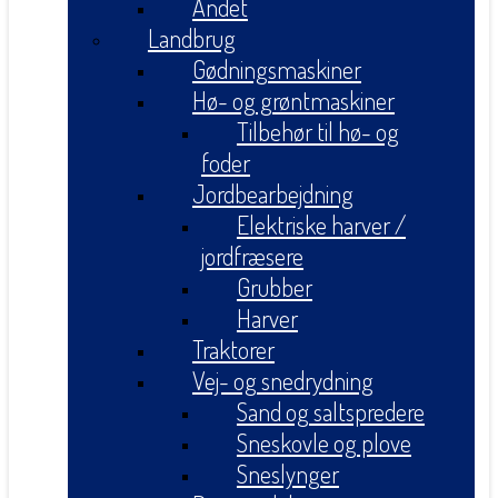
Andet
Landbrug
Gødningsmaskiner
Hø- og grøntmaskiner
Tilbehør til hø- og
foder
Jordbearbejdning
Elektriske harver /
jordfræsere
Grubber
Harver
Traktorer
Vej- og snedrydning
Sand og saltspredere
Sneskovle og plove
Sneslynger