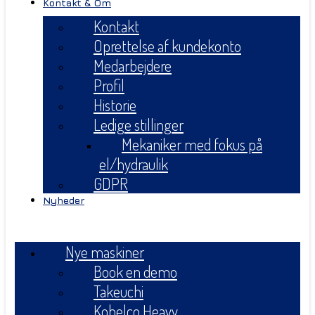
Kontakt & Om
Kontakt
Oprettelse af kundekonto
Medarbejdere
Profil
Historie
Ledige stillinger
Mekaniker med fokus på
el/hydraulik
GDPR
Nyheder
Menu
Nye maskiner
Book en demo
Takeuchi
Kobelco Heavy