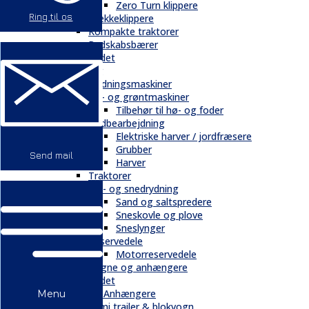
Zero Turn klippere
Ring til os
Hækkeklippere
Kompakte traktorer
Redskabsbærer
Andet
Landbrug
Gødningsmaskiner
Hø- og grøntmaskiner
Tilbehør til hø- og foder
Jordbearbejdning
Elektriske harver / jordfræsere
Grubber
Send mail
Harver
Traktorer
Vej- og snedrydning
Sand og saltspredere
Sneskovle og plove
Sneslynger
Reservedele
Motorreservedele
Vogne og anhængere
Andet
Trailere / Anhængere
Menu
Semi trailer & blokvogn