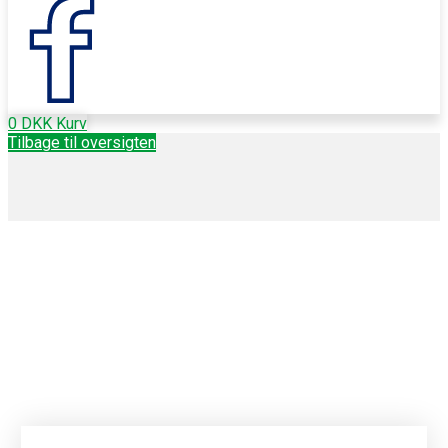
0
DKK
Kurv
Tilbage til oversigten