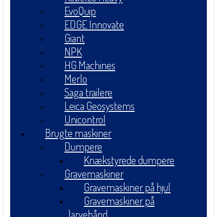
EvoQuip
EDGE Innovate
Giant
NPK
HG Machines
Merlo
Saga trailere
Leica Geosystems
Unicontrol
Brugte maskiner
Dumpere
Knækstyrede dumpere
Gravemaskiner
Gravemaskiner på hjul
Gravemaskiner på
larvebånd