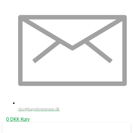
cbc@baychristensen.dk
0
DKK
Kurv