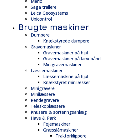
Merlo
Saga trailere
Leica Geosystems
Unicontrol
Brugte maskiner
Dumpere
Knækstyrede dumpere
Gravemaskiner
Gravemaskiner på hjul
Gravemaskiner på larvebånd
Minigravemaskiner
Læssemaskiner
Læssemaskine på hjul
Knækstyret minilæsser
Minigravere
Minilæssere
Rendegravere
Teleskoplæssere
Knusere & sorteringsanlæg
Have & Park
Fejemaskiner
Græsslåmaskiner
Traktorklippere