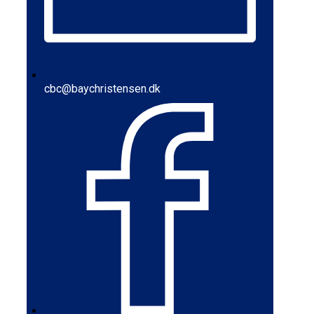
cbc@baychristensen.dk