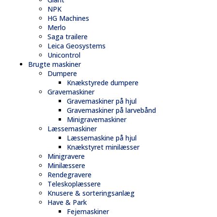
NPK
HG Machines
Merlo
Saga trailere
Leica Geosystems
Unicontrol
Brugte maskiner
Dumpere
Knækstyrede dumpere
Gravemaskiner
Gravemaskiner på hjul
Gravemaskiner på larvebånd
Minigravemaskiner
Læssemaskiner
Læssemaskine på hjul
Knækstyret minilæsser
Minigravere
Minilæssere
Rendegravere
Teleskoplæssere
Knusere & sorteringsanlæg
Have & Park
Fejemaskiner