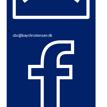
cbc@baychristensen.dk