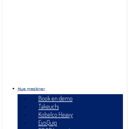
Nye maskiner
Book en demo
Takeuchi
Kobelco Heavy
EvoQuip