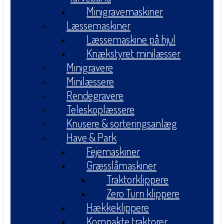
Minigravemaskiner
Læssemaskiner
Læssemaskine på hjul
Knækstyret minilæsser
Minigravere
Minilæssere
Rendegravere
Teleskoplæssere
Knusere & sorteringsanlæg
Have & Park
Fejemaskiner
Græsslåmaskiner
Traktorklippere
Zero Turn klippere
Hækkeklippere
Kompakte traktorer