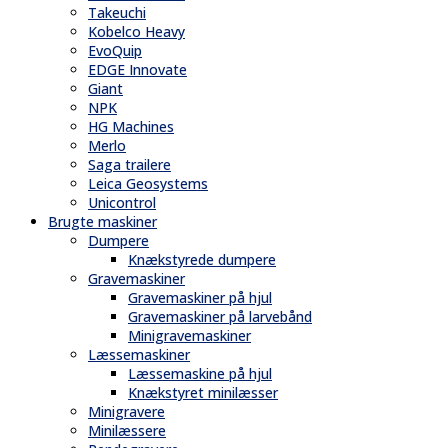
Takeuchi
Kobelco Heavy
EvoQuip
EDGE Innovate
Giant
NPK
HG Machines
Merlo
Saga trailere
Leica Geosystems
Unicontrol
Brugte maskiner
Dumpere
Knækstyrede dumpere
Gravemaskiner
Gravemaskiner på hjul
Gravemaskiner på larvebånd
Minigravemaskiner
Læssemaskiner
Læssemaskine på hjul
Knækstyret minilæsser
Minigravere
Minilæssere