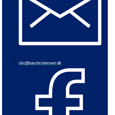
cbc@baychristensen.dk