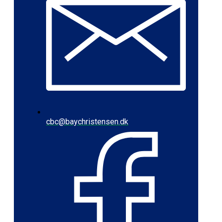
cbc@baychristensen.dk