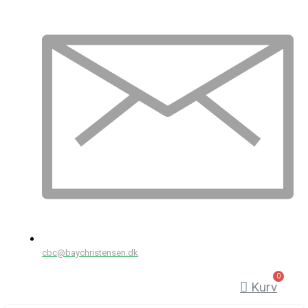
cbc@baychristensen.dk
Kurv