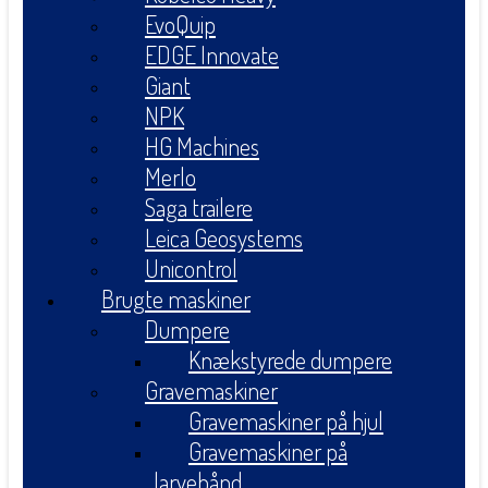
EvoQuip
EDGE Innovate
Giant
NPK
HG Machines
Merlo
Saga trailere
Leica Geosystems
Unicontrol
Brugte maskiner
Dumpere
Knækstyrede dumpere
Gravemaskiner
Gravemaskiner på hjul
Gravemaskiner på
larvebånd