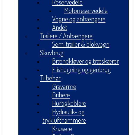
Reservedele
Motorreservedele
Vogne og anhængere
Andet
Trailere / Anhængere
Semi trailer & blokvogn
Skovbrug
Brændkløver og træskærer
Flishugning og genbrug
Tilbehør
Gravarme
Gribere
Hurtigkoblere
Hydraulik- og
tryklufthammere
Knusere