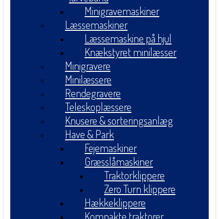
Minigravemaskiner
Læssemaskiner
Læssemaskine på hjul
Knækstyret minilæsser
Minigravere
Minilæssere
Rendegravere
Teleskoplæssere
Knusere & sorteringsanlæg
Have & Park
Fejemaskiner
Græsslåmaskiner
Traktorklippere
Zero Turn klippere
Hækkeklippere
Kompakte traktorer