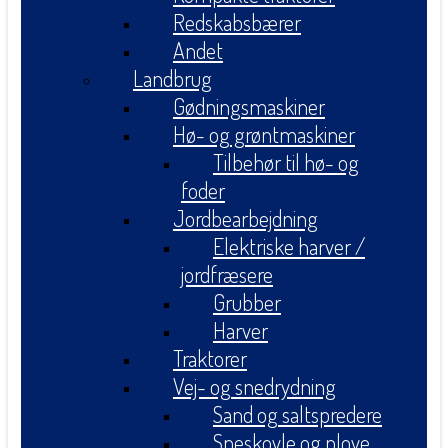
Redskabsbærer
Andet
Landbrug
Gødningsmaskiner
Hø- og grøntmaskiner
Tilbehør til hø- og
foder
Jordbearbejdning
Elektriske harver /
jordfræsere
Grubber
Harver
Traktorer
Vej- og snedrydning
Sand og saltspredere
Sneskovle og plove