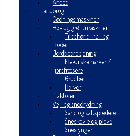
Andet
Landbrug
Gødningsmaskiner
Hø- og grøntmaskiner
Tilbehør til hø- og
foder
Jordbearbejdning
Elektriske harver /
jordfræsere
Grubber
Harver
Traktorer
Vej- og snedrydning
Sand og saltspredere
Sneskovle og plove
Sneslynger