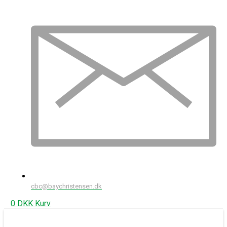
cbc@baychristensen.dk
0
DKK
Kurv