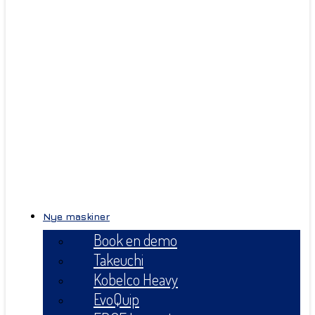
Nye maskiner
Book en demo
Takeuchi
Kobelco Heavy
EvoQuip