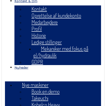
Kontakt & Om
Kontakt
Oprettelse af kundekonto
Medarbejdere
Profil
Historie
Ledige stillinger
Mekaniker med fokus på
el/hydraulik
GDPR
Nyheder
Menu
Nye maskiner
Book en demo
Takeuchi
Kobelco Heavy