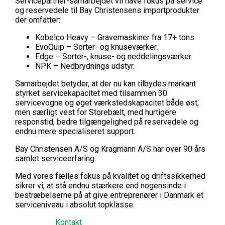
Servicepartner-samarbejdet vil have fokus på service
og reservedele til Bay Christensens importprodukter
der omfatter:
Kobelco Heavy – Gravemaskiner fra 17+ tons.
EvoQuip – Sorter- og knuseværker.
Edge – Sorter-, knuse- og neddelingsværker.
NPK – Nedbrydnings udstyr.
Samarbejdet betyder, at der nu kan tilbydes markant
styrket servicekapacitet med tilsammen 30
servicevogne og øget værkstedskapacitet både øst,
men særligt vest for Storebælt, med hurtigere
responstid, bedre tilgængelighed på reservedele og
endnu mere specialiseret support.
Bay Christensen A/S og Kragmann A/S har over 90 års
samlet serviceerfaring.
Med vores fælles fokus på kvalitet og driftssikkerhed
sikrer vi, at stå endnu stærkere end nogensinde i
bestræbelserne på at give entreprenører i Danmark et
serviceniveau i absolut topklasse.
Kontakt