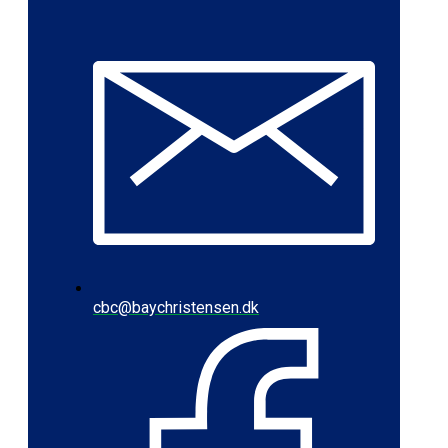
cbc@baychristensen.dk