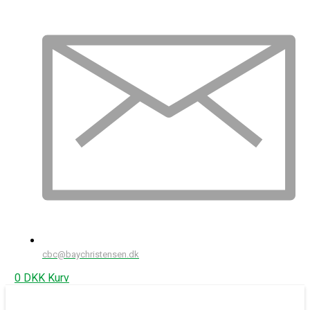
cbc@baychristensen.dk
0
DKK
Kurv