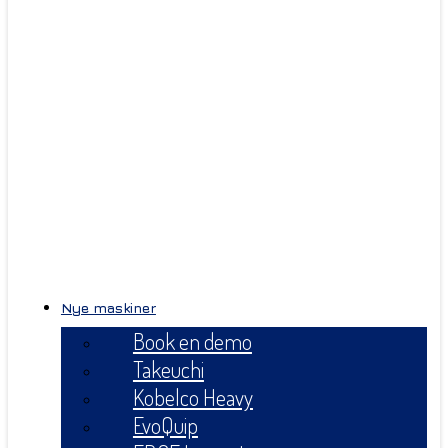
Nye maskiner
Book en demo
Takeuchi
Kobelco Heavy
EvoQuip