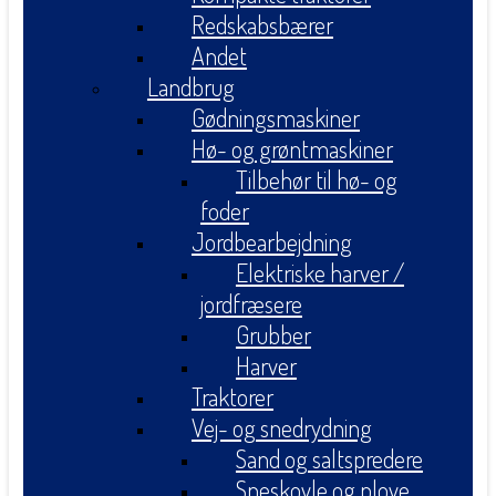
Redskabsbærer
Andet
Landbrug
Gødningsmaskiner
Hø- og grøntmaskiner
Tilbehør til hø- og
foder
Jordbearbejdning
Elektriske harver /
jordfræsere
Grubber
Harver
Traktorer
Vej- og snedrydning
Sand og saltspredere
Sneskovle og plove