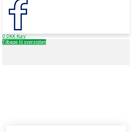
0
DKK
Kurv
Tilbage til oversigten