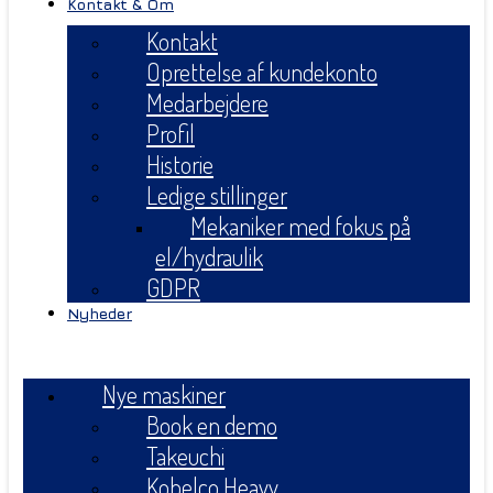
Kontakt & Om
Kontakt
Oprettelse af kundekonto
Medarbejdere
Profil
Historie
Ledige stillinger
Mekaniker med fokus på
el/hydraulik
GDPR
Nyheder
Menu
Nye maskiner
Book en demo
Takeuchi
Kobelco Heavy