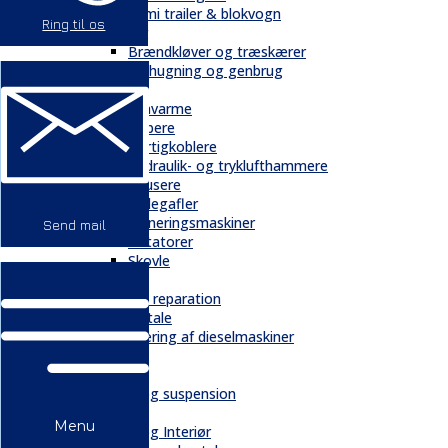
Semi trailer & blokvogn
Ring til os
Skovbrug
Brændkløver og træskærer
Flishugning og genbrug
Tilbehør
Gravarme
Gribere
Hurtigkoblere
Hydraulik- og tryklufthammere
Knusere
Pallegafler
Planeringsmaskiner
Send mail
Rotatorer
Skovle
Service
Service & reparation
Serviceaftale
Elektrificering af dieselmaskiner
Reservedele
Bånd
Chassis og suspension
Hydraulik
Menu
Kabiner og Interiør