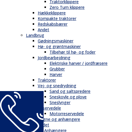
Traktorklippere
Zero Turn klippere
Hækkeklippere
Kompakte traktorer
Redskabsbærer
Andet
Landbrug
Gødningsmaskiner
Hø- og grøntmaskiner
Tilbehør til hø- og foder
Jordbearbejdning
Elektriske harver / jordfræsere
Grubber
Harver
Traktorer
Vej- og snedrydning
Sand og saltspredere
Sneskovle og plove
Sneslynger
Reservedele
Motorreservedele
Vogne og anhængere
Andet
Trailere / Anhængere