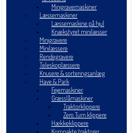
Minigravemaskiner
Læssemaskiner
Læssemaskine på hjul
Knækstyret minilæsser
Minigravere
Minilæssere
Rendegravere
Teleskoplæssere
Knusere & sorteringsanlæg
Have & Park
Fejemaskiner
Græsslåmaskiner
Traktorklippere
Zero Turn klippere
Hækkeklippere
Kompakte traktorer