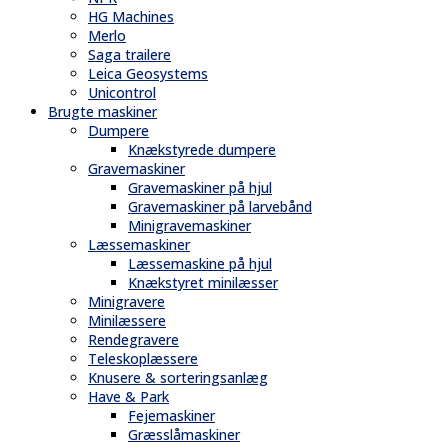
HG Machines
Merlo
Saga trailere
Leica Geosystems
Unicontrol
Brugte maskiner
Dumpere
Knækstyrede dumpere
Gravemaskiner
Gravemaskiner på hjul
Gravemaskiner på larvebånd
Minigravemaskiner
Læssemaskiner
Læssemaskine på hjul
Knækstyret minilæsser
Minigravere
Minilæssere
Rendegravere
Teleskoplæssere
Knusere & sorteringsanlæg
Have & Park
Fejemaskiner
Græsslåmaskiner