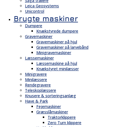
Saga trailere
Leica Geosystems
Unicontrol
Brugte maskiner
Dumpere
Knækstyrede dumpere
Gravemaskiner
Gravemaskiner på hjul
Gravemaskiner på larvebånd
Minigravemaskiner
Læssemaskiner
Læssemaskine på hjul
Knækstyret minilæsser
Minigravere
Minilæssere
Rendegravere
Teleskoplæssere
Knusere & sorteringsanlæg
Have & Park
Fejemaskiner
Græsslåmaskiner
Traktorklippere
Zero Turn klippere