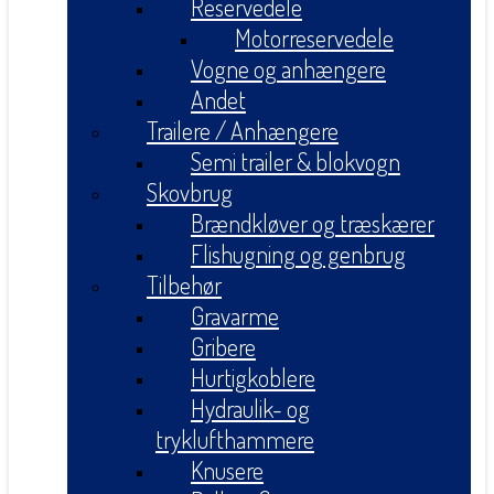
Reservedele
Motorreservedele
Vogne og anhængere
Andet
Trailere / Anhængere
Semi trailer & blokvogn
Skovbrug
Brændkløver og træskærer
Flishugning og genbrug
Tilbehør
Gravarme
Gribere
Hurtigkoblere
Hydraulik- og
tryklufthammere
Knusere