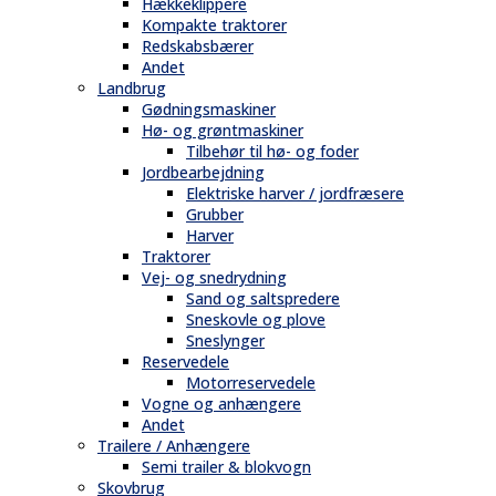
Hækkeklippere
Kompakte traktorer
Redskabsbærer
Andet
Landbrug
Gødningsmaskiner
Hø- og grøntmaskiner
Tilbehør til hø- og foder
Jordbearbejdning
Elektriske harver / jordfræsere
Grubber
Harver
Traktorer
Vej- og snedrydning
Sand og saltspredere
Sneskovle og plove
Sneslynger
Reservedele
Motorreservedele
Vogne og anhængere
Andet
Trailere / Anhængere
Semi trailer & blokvogn
Skovbrug