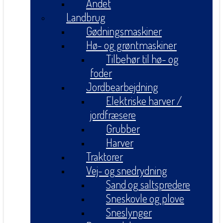
Andet
Landbrug
Gødningsmaskiner
Hø- og grøntmaskiner
Tilbehør til hø- og
foder
Jordbearbejdning
Elektriske harver /
jordfræsere
Grubber
Harver
Traktorer
Vej- og snedrydning
Sand og saltspredere
Sneskovle og plove
Sneslynger