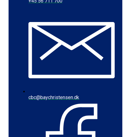
+45 56 711 700
cbc@baychristensen.dk