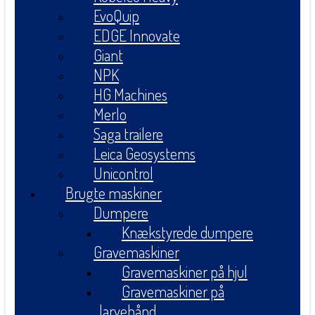
EvoQuip
EDGE Innovate
Giant
NPK
HG Machines
Merlo
Saga trailere
Leica Geosystems
Unicontrol
Brugte maskiner
Dumpere
Knækstyrede dumpere
Gravemaskiner
Gravemaskiner på hjul
Gravemaskiner på
larvebånd