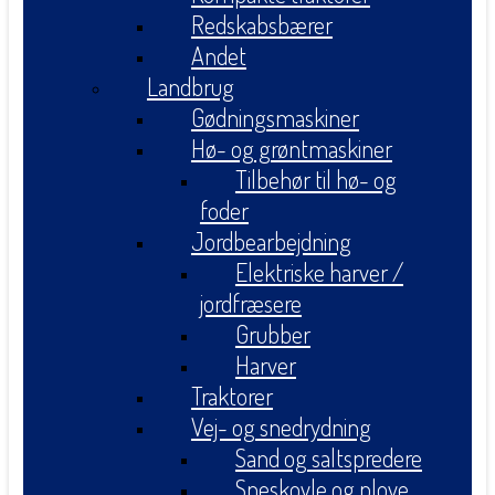
Redskabsbærer
Andet
Landbrug
Gødningsmaskiner
Hø- og grøntmaskiner
Tilbehør til hø- og
foder
Jordbearbejdning
Elektriske harver /
jordfræsere
Grubber
Harver
Traktorer
Vej- og snedrydning
Sand og saltspredere
Sneskovle og plove