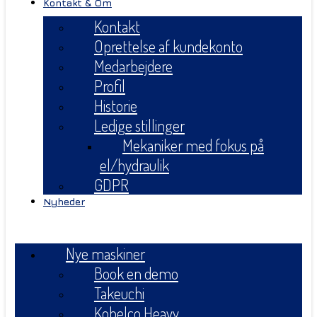
Kontakt & Om
Kontakt
Oprettelse af kundekonto
Medarbejdere
Profil
Historie
Ledige stillinger
Mekaniker med fokus på
el/hydraulik
GDPR
Nyheder
Menu
Nye maskiner
Book en demo
Takeuchi
Kobelco Heavy