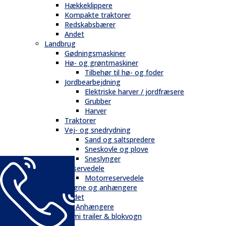
Hækkeklippere
Kompakte traktorer
Redskabsbærer
Andet
Landbrug
Gødningsmaskiner
Hø- og grøntmaskiner
Tilbehør til hø- og foder
Jordbearbejdning
Elektriske harver / jordfræsere
Grubber
Harver
Traktorer
Vej- og snedrydning
Sand og saltspredere
Sneskovle og plove
Sneslynger
Reservedele
Motorreservedele
Vogne og anhængere
Andet
Trailere / Anhængere
Semi trailer & blokvogn
Skovbrug