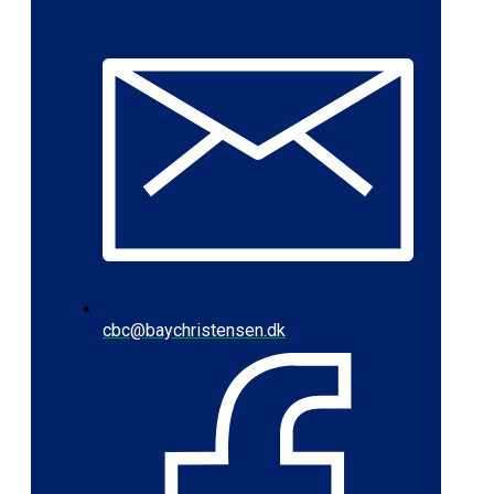
cbc@baychristensen.dk