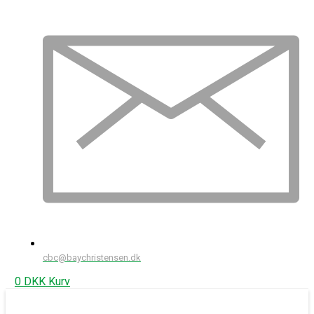
cbc@baychristensen.dk
0
DKK
Kurv