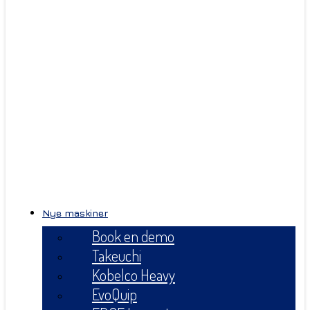
Nye maskiner
Book en demo
Takeuchi
Kobelco Heavy
EvoQuip