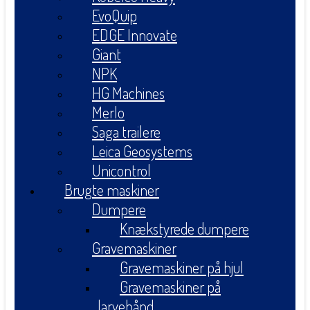
EvoQuip
EDGE Innovate
Giant
NPK
HG Machines
Merlo
Saga trailere
Leica Geosystems
Unicontrol
Brugte maskiner
Dumpere
Knækstyrede dumpere
Gravemaskiner
Gravemaskiner på hjul
Gravemaskiner på
larvebånd