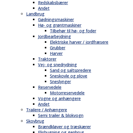
Redskabsbærer
Andet
Landbrug
Gødningsmaskiner
Hø- og grøntmaskiner
Tilbehør til hø- og foder
Jordbearbejdning
Elektriske harver / jordfræsere
Grubber
Harver
Traktorer
Vej- og snedrydning
Sand og saltspredere
Sneskovle og plove
Sneslynger
Reservedele
Motorreservedele
Vogne og anhængere
Andet
Trailere / Anhængere
Semi trailer & blokvogn
Skovbrug
Brændkløver og træskærer
Flishugning og genbrug