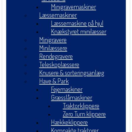
Minigravemaskiner
Læssemaskiner
Læssemaskine på hjul
Knækstyret minilæsser
Minigravere
Minilæssere
Rendegravere
Teleskoplæssere
Knusere & sorteringsanlæg
Have & Park
Fejemaskiner
Græsslåmaskiner
Traktorklippere
Zero Turn klippere
Hækkeklippere
Kompakte traktorer