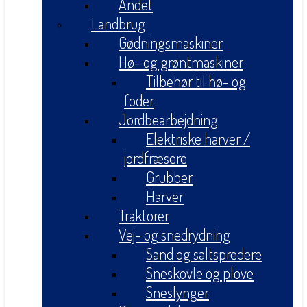
Andet
Landbrug
Gødningsmaskiner
Hø- og grøntmaskiner
Tilbehør til hø- og
foder
Jordbearbejdning
Elektriske harver /
jordfræsere
Grubber
Harver
Traktorer
Vej- og snedrydning
Sand og saltspredere
Sneskovle og plove
Sneslynger