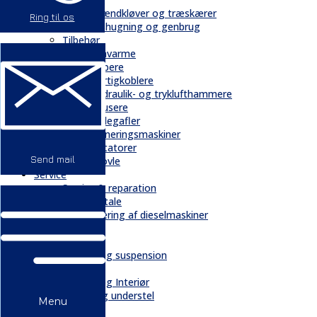
Brændkløver og træskærer
Ring til os
Flishugning og genbrug
Tilbehør
Gravarme
Gribere
Hurtigkoblere
Hydraulik- og tryklufthammere
Knusere
Pallegafler
Planeringsmaskiner
Rotatorer
Send mail
Skovle
Service
Service & reparation
Serviceaftale
Elektrificering af dieselmaskiner
Reservedele
Bånd
Chassis og suspension
Hydraulik
Kabiner og Interiør
Kæder og understel
Menu
Motor