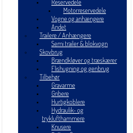
Reservedele
Motorreservedele
Vogne og anhængere
Andet
Trailere / Anhængere
Semi trailer & blokvogn
Skovbrug
Brændkløver og træskærer
Flishugning og genbrug
Tilbehør
Gravarme
Gribere
Hurtigkoblere
Hydraulik- og
tryklufthammere
Knusere