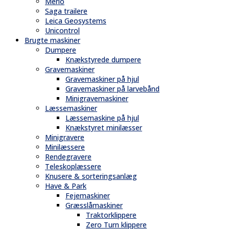
Merlo
Saga trailere
Leica Geosystems
Unicontrol
Brugte maskiner
Dumpere
Knækstyrede dumpere
Gravemaskiner
Gravemaskiner på hjul
Gravemaskiner på larvebånd
Minigravemaskiner
Læssemaskiner
Læssemaskine på hjul
Knækstyret minilæsser
Minigravere
Minilæssere
Rendegravere
Teleskoplæssere
Knusere & sorteringsanlæg
Have & Park
Fejemaskiner
Græsslåmaskiner
Traktorklippere
Zero Turn klippere