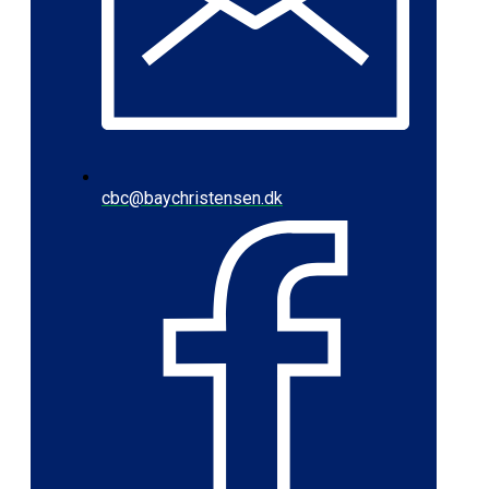
cbc@baychristensen.dk