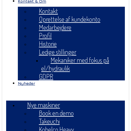
Kontakt & Om
Kontakt
Oprettelse af kundekonto
Medarbejdere
Profil
Historie
Ledige stillinger
Mekaniker med fokus på
el/hydraulik
GDPR
Nyheder
Menu
Nye maskiner
Book en demo
Takeuchi
Kobelco Heavy