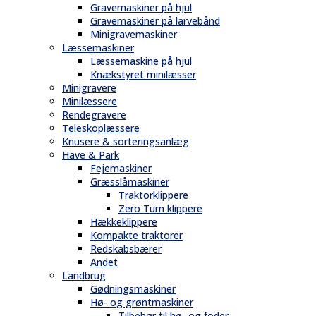
Gravemaskiner på hjul
Gravemaskiner på larvebånd
Minigravemaskiner
Læssemaskiner
Læssemaskine på hjul
Knækstyret minilæsser
Minigravere
Minilæssere
Rendegravere
Teleskoplæssere
Knusere & sorteringsanlæg
Have & Park
Fejemaskiner
Græsslåmaskiner
Traktorklippere
Zero Turn klippere
Hækkeklippere
Kompakte traktorer
Redskabsbærer
Andet
Landbrug
Gødningsmaskiner
Hø- og grøntmaskiner
Tilbehør til hø- og foder