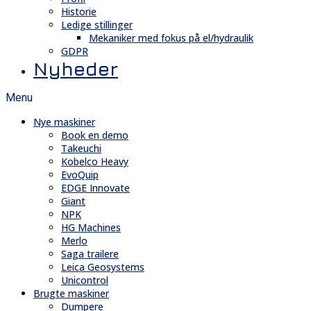
Historie
Ledige stillinger
Mekaniker med fokus på el/hydraulik
GDPR
Nyheder
Menu
Nye maskiner
Book en demo
Takeuchi
Kobelco Heavy
EvoQuip
EDGE Innovate
Giant
NPK
HG Machines
Merlo
Saga trailere
Leica Geosystems
Unicontrol
Brugte maskiner
Dumpere