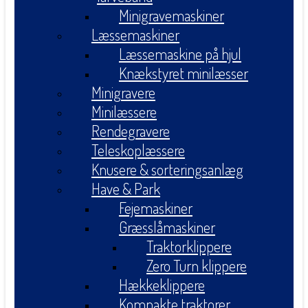
Minigravemaskiner
Læssemaskiner
Læssemaskine på hjul
Knækstyret minilæsser
Minigravere
Minilæssere
Rendegravere
Teleskoplæssere
Knusere & sorteringsanlæg
Have & Park
Fejemaskiner
Græsslåmaskiner
Traktorklippere
Zero Turn klippere
Hækkeklippere
Kompakte traktorer