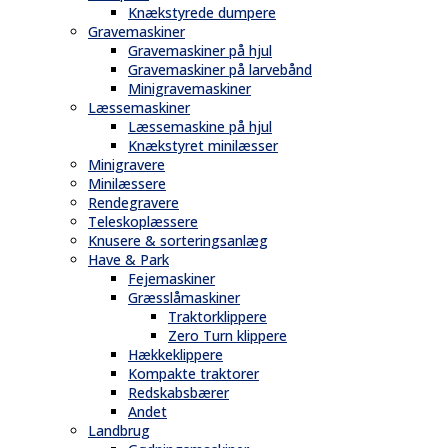
Knækstyrede dumpere
Gravemaskiner
Gravemaskiner på hjul
Gravemaskiner på larvebånd
Minigravemaskiner
Læssemaskiner
Læssemaskine på hjul
Knækstyret minilæsser
Minigravere
Minilæssere
Rendegravere
Teleskoplæssere
Knusere & sorteringsanlæg
Have & Park
Fejemaskiner
Græsslåmaskiner
Traktorklippere
Zero Turn klippere
Hækkeklippere
Kompakte traktorer
Redskabsbærer
Andet
Landbrug