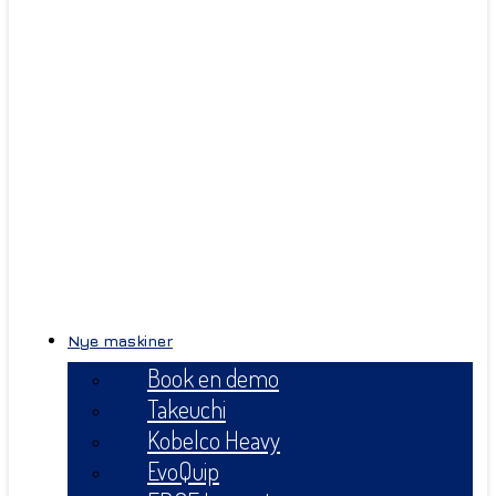
Nye maskiner
Book en demo
Takeuchi
Kobelco Heavy
EvoQuip