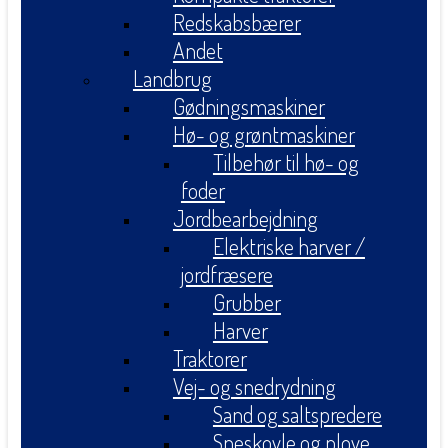
Redskabsbærer
Andet
Landbrug
Gødningsmaskiner
Hø- og grøntmaskiner
Tilbehør til hø- og
foder
Jordbearbejdning
Elektriske harver /
jordfræsere
Grubber
Harver
Traktorer
Vej- og snedrydning
Sand og saltspredere
Sneskovle og plove