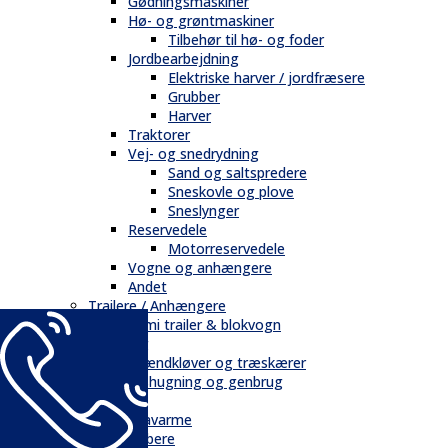
Gødningsmaskiner
Hø- og grøntmaskiner
Tilbehør til hø- og foder
Jordbearbejdning
Elektriske harver / jordfræsere
Grubber
Harver
Traktorer
Vej- og snedrydning
Sand og saltspredere
Sneskovle og plove
Sneslynger
Reservedele
Motorreservedele
Vogne og anhængere
Andet
Trailere / Anhængere
Semi trailer & blokvogn
Skovbrug
Brændkløver og træskærer
Flishugning og genbrug
Tilbehør
Gravarme
Gribere