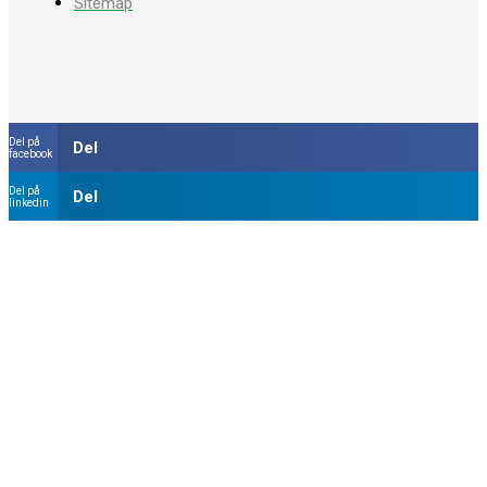
Sitemap
Del på
Del
facebook
Del på
Del
linkedin