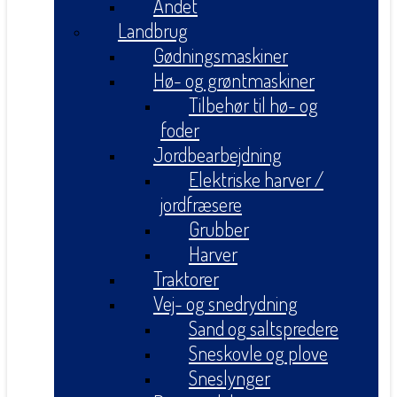
Andet
Landbrug
Gødningsmaskiner
Hø- og grøntmaskiner
Tilbehør til hø- og
foder
Jordbearbejdning
Elektriske harver /
jordfræsere
Grubber
Harver
Traktorer
Vej- og snedrydning
Sand og saltspredere
Sneskovle og plove
Sneslynger