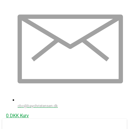
cbc@baychristensen.dk
0
DKK
Kurv