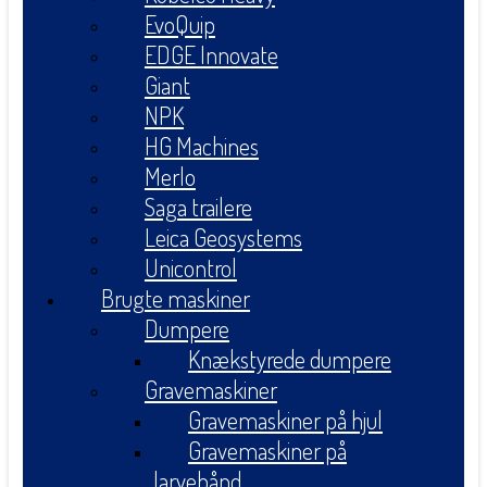
EvoQuip
EDGE Innovate
Giant
NPK
HG Machines
Merlo
Saga trailere
Leica Geosystems
Unicontrol
Brugte maskiner
Dumpere
Knækstyrede dumpere
Gravemaskiner
Gravemaskiner på hjul
Gravemaskiner på
larvebånd