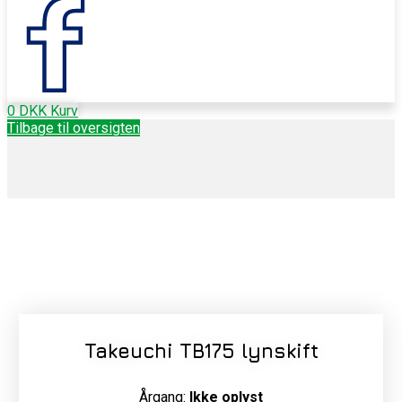
0
DKK
Kurv
Tilbage til oversigten
Takeuchi TB175 lynskift
Årgang:
Ikke oplyst