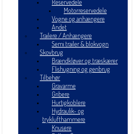
Reservedele
Motorreservedele
Vogne og anhængere
Andet
Trailere / Anhængere
Semi trailer & blokvogn
Skovbrug
Brændkløver og træskærer
Flishugning og genbrug
Tilbehør
Gravarme
Gribere
Hurtigkoblere
Hydraulik- og
tryklufthammere
Knusere