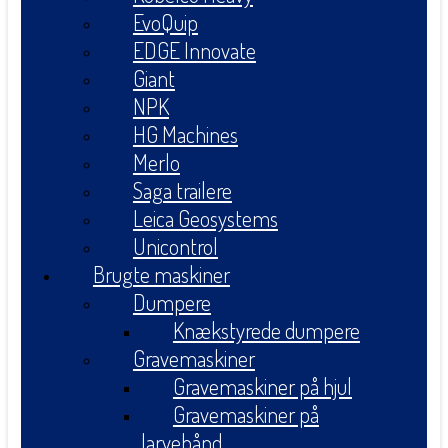
EvoQuip
EDGE Innovate
Giant
NPK
HG Machines
Merlo
Saga trailere
Leica Geosystems
Unicontrol
Brugte maskiner
Dumpere
Knækstyrede dumpere
Gravemaskiner
Gravemaskiner på hjul
Gravemaskiner på
larvebånd