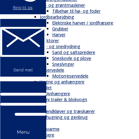
Hø- og grøntmaskiner
Ring til os
Tilbehør til hø- og foder
Jordbearbejdning
Elektriske harver / jordfræsere
Grubber
Harver
Traktorer
Vej- og snedrydning
Sand og saltspredere
Sneskovle og plove
Sneslynger
Reservedele
Send mail
Motorreservedele
Vogne og anhængere
Andet
Trailere / Anhængere
Semi trailer & blokvogn
Skovbrug
Brændkløver og træskærer
Flishugning og genbrug
Tilbehør
Gravarme
Menu
Gribere