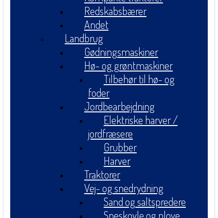
Redskabsbærer
Andet
Landbrug
Gødningsmaskiner
Hø- og grøntmaskiner
Tilbehør til hø- og
foder
Jordbearbejdning
Elektriske harver /
jordfræsere
Grubber
Harver
Traktorer
Vej- og snedrydning
Sand og saltspredere
Sneskovle og plove