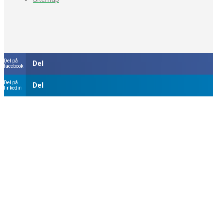
Del på
Del
facebook
Del på
Del
linkedin