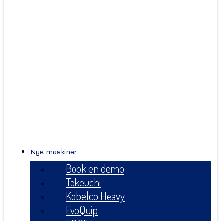
Nye maskiner
Book en demo
Takeuchi
Kobelco Heavy
EvoQuip