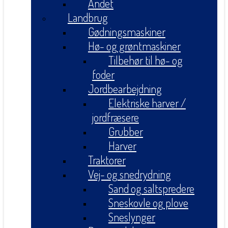
Andet
Landbrug
Gødningsmaskiner
Hø- og grøntmaskiner
Tilbehør til hø- og
foder
Jordbearbejdning
Elektriske harver /
jordfræsere
Grubber
Harver
Traktorer
Vej- og snedrydning
Sand og saltspredere
Sneskovle og plove
Sneslynger