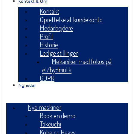
Kontakt & Om
Kontakt
Oprettelse af kundekonto
Medarbejdere
Profil
Historie
Ledige stillinger
Mekaniker med fokus på
el/hydraulik
GDPR
Nyheder
Menu
Nye maskiner
Book en demo
Takeuchi
Kobelco Heavy