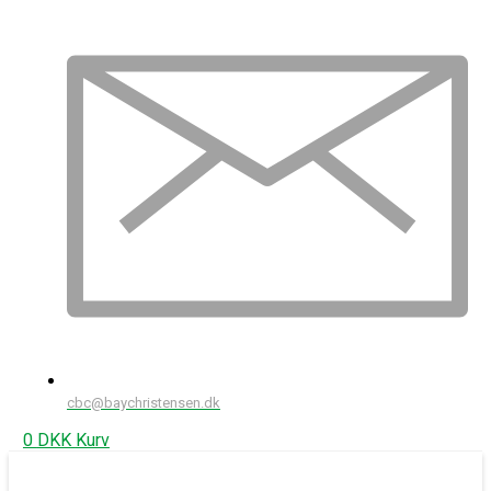
cbc@baychristensen.dk
0
DKK
Kurv