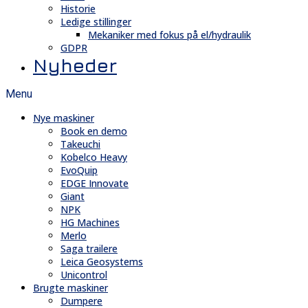
Historie
Ledige stillinger
Mekaniker med fokus på el/hydraulik
GDPR
Nyheder
Menu
Nye maskiner
Book en demo
Takeuchi
Kobelco Heavy
EvoQuip
EDGE Innovate
Giant
NPK
HG Machines
Merlo
Saga trailere
Leica Geosystems
Unicontrol
Brugte maskiner
Dumpere