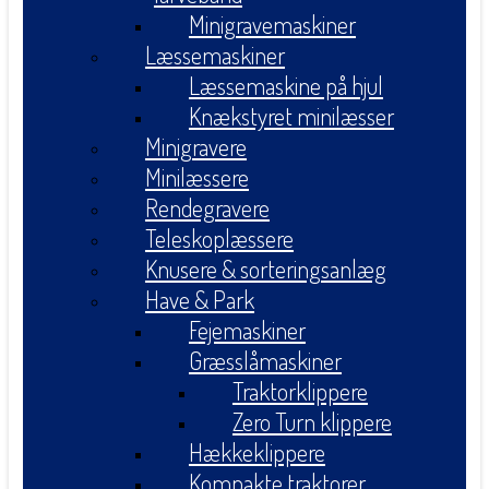
Minigravemaskiner
Læssemaskiner
Læssemaskine på hjul
Knækstyret minilæsser
Minigravere
Minilæssere
Rendegravere
Teleskoplæssere
Knusere & sorteringsanlæg
Have & Park
Fejemaskiner
Græsslåmaskiner
Traktorklippere
Zero Turn klippere
Hækkeklippere
Kompakte traktorer