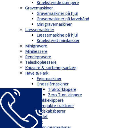
Knækstyrede dumpere
Gravemaskiner
Gravemaskiner på hjul
Gravemaskiner på larvebånd
Minigravemaskiner
Læssemaskiner
Læssemaskine på hjul
Knækstyret minilæsser
Minigravere
Minilæssere
Rendegravere
Teleskoplæssere
Knusere & sorteringsanlæg
Have & Park
Fejemaskiner
Græsslåmaskiner
Traktorklippere
Zero Turn klippere
Hækkeklippere
Kompakte traktorer
Redskabsbærer
Andet
Landbrug
Gødningsmaskiner