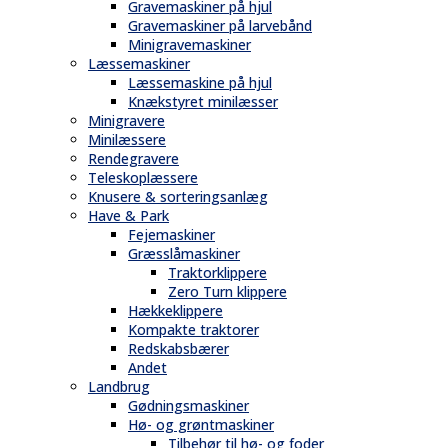
Gravemaskiner på hjul
Gravemaskiner på larvebånd
Minigravemaskiner
Læssemaskiner
Læssemaskine på hjul
Knækstyret minilæsser
Minigravere
Minilæssere
Rendegravere
Teleskoplæssere
Knusere & sorteringsanlæg
Have & Park
Fejemaskiner
Græsslåmaskiner
Traktorklippere
Zero Turn klippere
Hækkeklippere
Kompakte traktorer
Redskabsbærer
Andet
Landbrug
Gødningsmaskiner
Hø- og grøntmaskiner
Tilbehør til hø- og foder