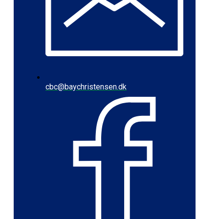
cbc@baychristensen.dk