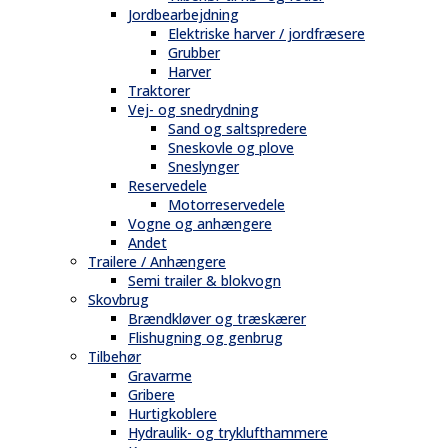
Jordbearbejdning
Elektriske harver / jordfræsere
Grubber
Harver
Traktorer
Vej- og snedrydning
Sand og saltspredere
Sneskovle og plove
Sneslynger
Reservedele
Motorreservedele
Vogne og anhængere
Andet
Trailere / Anhængere
Semi trailer & blokvogn
Skovbrug
Brændkløver og træskærer
Flishugning og genbrug
Tilbehør
Gravarme
Gribere
Hurtigkoblere
Hydraulik- og tryklufthammere