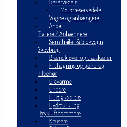
Reservedele
Motorreservedele
Vogne og anhængere
Andet
Trailere / Anhængere
Semi trailer & blokvogn
Skovbrug
Brændkløver og træskærer
Flishugning og genbrug
Tilbehør
Gravarme
Gribere
Hurtigkoblere
Hydraulik- og
tryklufthammere
Knusere