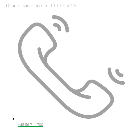
Google anmeldelser





4.5/5
+45 56 711 700