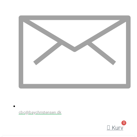
cbc@baychristensen.dk
Kurv