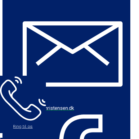
cbc@baychristensen.dk
Ring til os