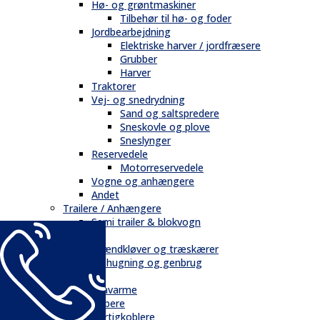
Hø- og grøntmaskiner
Tilbehør til hø- og foder
Jordbearbejdning
Elektriske harver / jordfræsere
Grubber
Harver
Traktorer
Vej- og snedrydning
Sand og saltspredere
Sneskovle og plove
Sneslynger
Reservedele
Motorreservedele
Vogne og anhængere
Andet
Trailere / Anhængere
Semi trailer & blokvogn
Skovbrug
Brændkløver og træskærer
Flishugning og genbrug
Tilbehør
Gravarme
Gribere
Hurtigkoblere