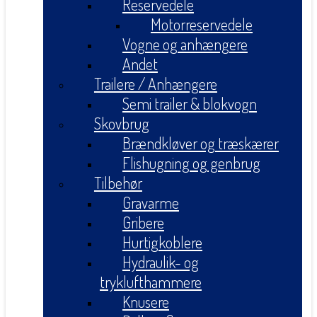
Reservedele
Motorreservedele
Vogne og anhængere
Andet
Trailere / Anhængere
Semi trailer & blokvogn
Skovbrug
Brændkløver og træskærer
Flishugning og genbrug
Tilbehør
Gravarme
Gribere
Hurtigkoblere
Hydraulik- og
tryklufthammere
Knusere