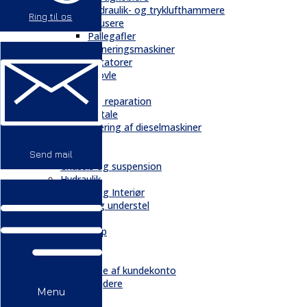
Hydraulik- og tryklufthammere
Ring til os
Knusere
Pallegafler
Planeringsmaskiner
Rotatorer
Skovle
Service
Service & reparation
Serviceaftale
Elektrificering af dieselmaskiner
Reservedele
Bånd
Send mail
Chassis og suspension
Hydraulik
Kabiner og Interiør
Kæder og understel
Motor
Quickshop
Kontakt & Om
Kontakt
Oprettelse af kundekonto
Medarbejdere
Menu
Profil