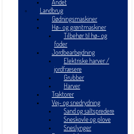
Andet
Landbrug
Gødningsmaskiner
Hø- og grøntmaskiner
Tilbehør til hø- og
foder
Jordbearbejdning
Elektriske harver /
jordfræsere
Grubber
Harver
Traktorer
Vej- og snedrydning
Sand og saltspredere
Sneskovle og plove
Sneslynger