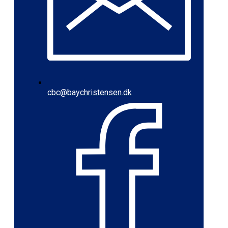
cbc@baychristensen.dk