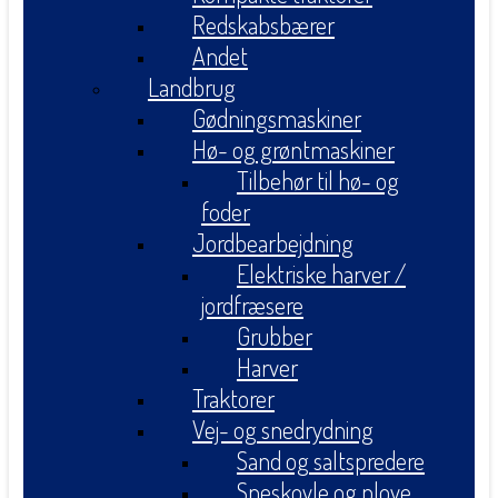
Redskabsbærer
Andet
Landbrug
Gødningsmaskiner
Hø- og grøntmaskiner
Tilbehør til hø- og
foder
Jordbearbejdning
Elektriske harver /
jordfræsere
Grubber
Harver
Traktorer
Vej- og snedrydning
Sand og saltspredere
Sneskovle og plove