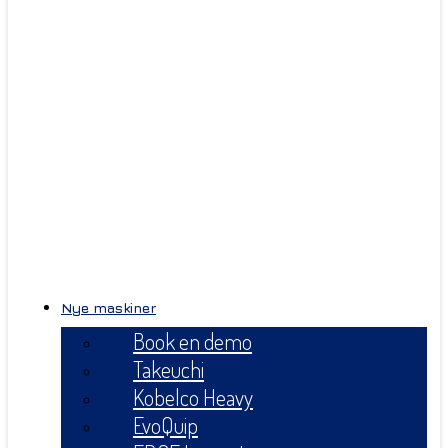
Nye maskiner
Book en demo
Takeuchi
Kobelco Heavy
EvoQuip