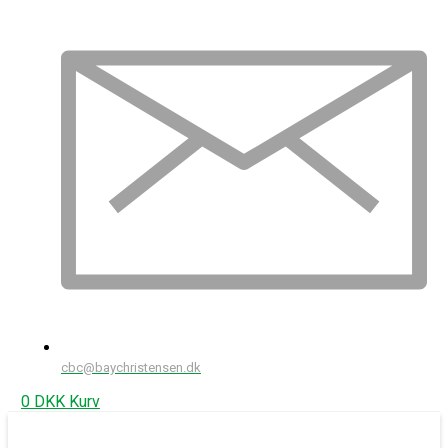
cbc@baychristensen.dk
0
DKK
Kurv