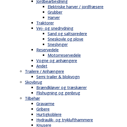
Jordbearbejdning
Elektriske harver / jordfræsere
Grubber
Harver
Traktorer
Vej- og snedrydning
Sand og saltspredere
Sneskovle og plove
Sneslynger
Reservedele
Motorreservedele
Vogne og anhængere
Andet
Trailere / Anhængere
Semi trailer & blokvogn
Skovbrug
Brændkløver og træskærer
Flishugning og genbrug
Tilbehør
Gravarme
Gribere
Hurtigkoblere
Hydraulik- og tryklufthammere
Knusere