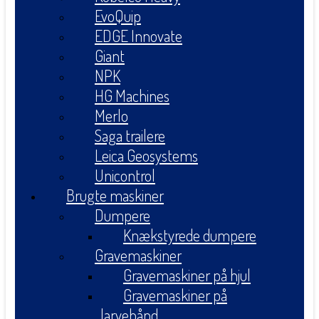
EvoQuip
EDGE Innovate
Giant
NPK
HG Machines
Merlo
Saga trailere
Leica Geosystems
Unicontrol
Brugte maskiner
Dumpere
Knækstyrede dumpere
Gravemaskiner
Gravemaskiner på hjul
Gravemaskiner på
larvebånd