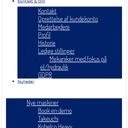
Kontakt & Om
Kontakt
Oprettelse af kundekonto
Medarbejdere
Profil
Historie
Ledige stillinger
Mekaniker med fokus på
el/hydraulik
GDPR
Nyheder
Menu
Nye maskiner
Book en demo
Takeuchi
Kobelco Heavy