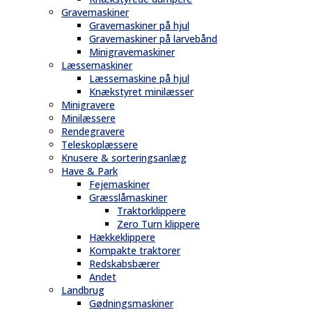
Gravemaskiner
Gravemaskiner på hjul
Gravemaskiner på larvebånd
Minigravemaskiner
Læssemaskiner
Læssemaskine på hjul
Knækstyret minilæsser
Minigravere
Minilæssere
Rendegravere
Teleskoplæssere
Knusere & sorteringsanlæg
Have & Park
Fejemaskiner
Græsslåmaskiner
Traktorklippere
Zero Turn klippere
Hækkeklippere
Kompakte traktorer
Redskabsbærer
Andet
Landbrug
Gødningsmaskiner