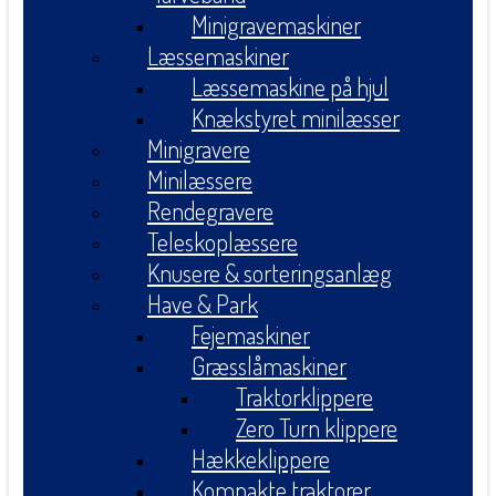
Minigravemaskiner
Læssemaskiner
Læssemaskine på hjul
Knækstyret minilæsser
Minigravere
Minilæssere
Rendegravere
Teleskoplæssere
Knusere & sorteringsanlæg
Have & Park
Fejemaskiner
Græsslåmaskiner
Traktorklippere
Zero Turn klippere
Hækkeklippere
Kompakte traktorer