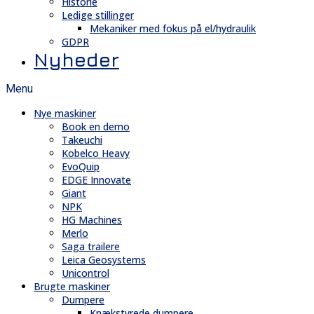
Historie
Ledige stillinger
Mekaniker med fokus på el/hydraulik
GDPR
Nyheder
Menu
Nye maskiner
Book en demo
Takeuchi
Kobelco Heavy
EvoQuip
EDGE Innovate
Giant
NPK
HG Machines
Merlo
Saga trailere
Leica Geosystems
Unicontrol
Brugte maskiner
Dumpere
Knækstyrede dumpere