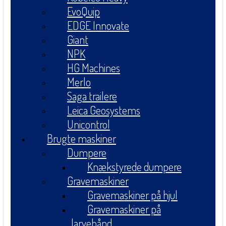
EvoQuip
EDGE Innovate
Giant
NPK
HG Machines
Merlo
Saga trailere
Leica Geosystems
Unicontrol
Brugte maskiner
Dumpere
Knækstyrede dumpere
Gravemaskiner
Gravemaskiner på hjul
Gravemaskiner på
larvebånd