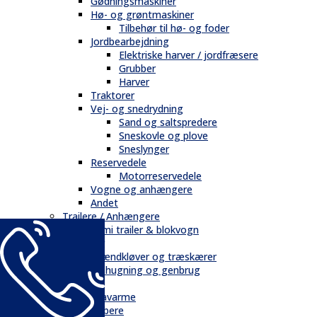
Gødningsmaskiner
Hø- og grøntmaskiner
Tilbehør til hø- og foder
Jordbearbejdning
Elektriske harver / jordfræsere
Grubber
Harver
Traktorer
Vej- og snedrydning
Sand og saltspredere
Sneskovle og plove
Sneslynger
Reservedele
Motorreservedele
Vogne og anhængere
Andet
Trailere / Anhængere
Semi trailer & blokvogn
Skovbrug
Brændkløver og træskærer
Flishugning og genbrug
Tilbehør
Gravarme
Gribere