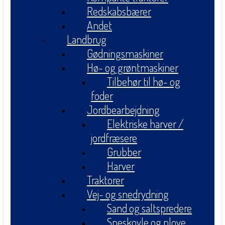
Redskabsbærer
Andet
Landbrug
Gødningsmaskiner
Hø- og grøntmaskiner
Tilbehør til hø- og
foder
Jordbearbejdning
Elektriske harver /
jordfræsere
Grubber
Harver
Traktorer
Vej- og snedrydning
Sand og saltspredere
Sneskovle og plove