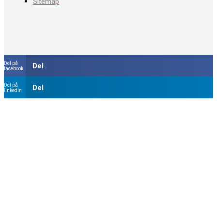
Sitemap
Del på
Del
facebook
Del på
Del
linkedin