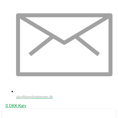
cbc@baychristensen.dk
0
DKK
Kurv