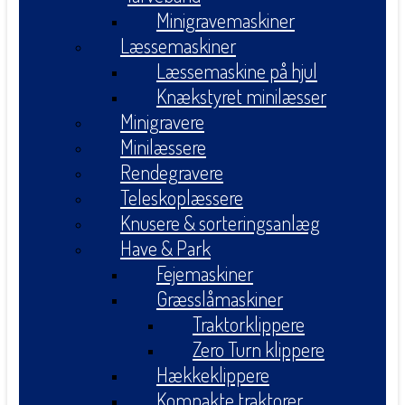
Minigravemaskiner
Læssemaskiner
Læssemaskine på hjul
Knækstyret minilæsser
Minigravere
Minilæssere
Rendegravere
Teleskoplæssere
Knusere & sorteringsanlæg
Have & Park
Fejemaskiner
Græsslåmaskiner
Traktorklippere
Zero Turn klippere
Hækkeklippere
Kompakte traktorer