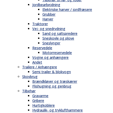
Jordbearbejdning
Elektriske harver / jordfræsere
Grubber
Harver
Traktorer
Vej- og snedrydning
Sand og saltspredere
Sneskovle og plove
Sneslynger
Reservedele
Motorreservedele
Vogne og anhængere
Andet
Trailere / Anhængere
Semi trailer & blokvogn
Skovbrug
Brændkløver og træskærer
Flishugning og genbrug
Tilbehør
Gravarme
Gribere
Hurtigkoblere
Hydraulik- og tryklufthammere