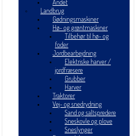
Andet
Landbrug
Gødningsmaskiner
Hø- og grøntmaskiner
Tilbehør til hø- og
foder
Jordbearbejdning
Elektriske harver /
jordfræsere
Grubber
Harver
Traktorer
Vej- og snedrydning
Sand og saltspredere
Sneskovle og plove
Sneslynger