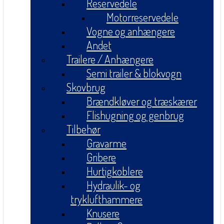
Reservedele
Motorreservedele
Vogne og anhængere
Andet
Trailere / Anhængere
Semi trailer & blokvogn
Skovbrug
Brændkløver og træskærer
Flishugning og genbrug
Tilbehør
Gravarme
Gribere
Hurtigkoblere
Hydraulik- og
tryklufthammere
Knusere