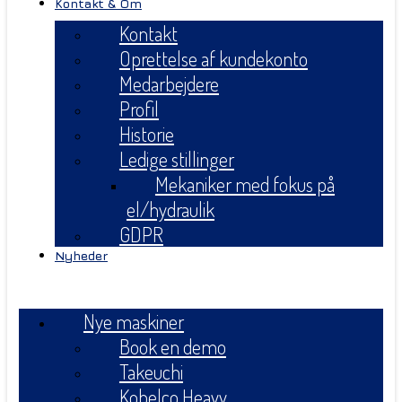
Kontakt & Om
Kontakt
Oprettelse af kundekonto
Medarbejdere
Profil
Historie
Ledige stillinger
Mekaniker med fokus på
el/hydraulik
GDPR
Nyheder
Menu
Nye maskiner
Book en demo
Takeuchi
Kobelco Heavy