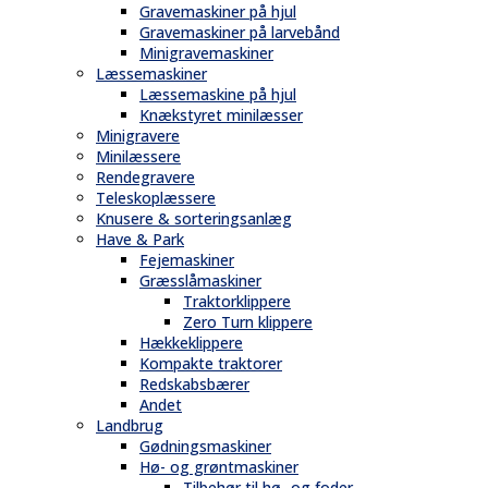
Gravemaskiner på hjul
Gravemaskiner på larvebånd
Minigravemaskiner
Læssemaskiner
Læssemaskine på hjul
Knækstyret minilæsser
Minigravere
Minilæssere
Rendegravere
Teleskoplæssere
Knusere & sorteringsanlæg
Have & Park
Fejemaskiner
Græsslåmaskiner
Traktorklippere
Zero Turn klippere
Hækkeklippere
Kompakte traktorer
Redskabsbærer
Andet
Landbrug
Gødningsmaskiner
Hø- og grøntmaskiner
Tilbehør til hø- og foder