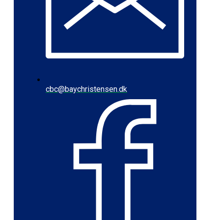
cbc@baychristensen.dk