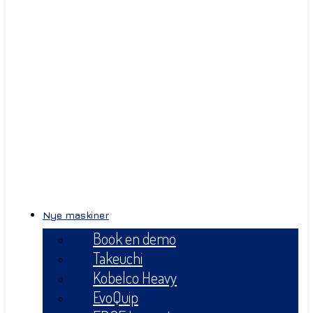
Nye maskiner
Book en demo
Takeuchi
Kobelco Heavy
EvoQuip