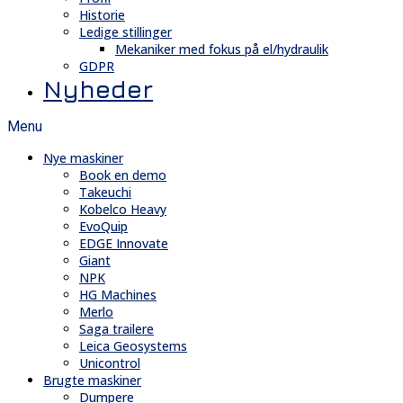
Historie
Ledige stillinger
Mekaniker med fokus på el/hydraulik
GDPR
Nyheder
Menu
Nye maskiner
Book en demo
Takeuchi
Kobelco Heavy
EvoQuip
EDGE Innovate
Giant
NPK
HG Machines
Merlo
Saga trailere
Leica Geosystems
Unicontrol
Brugte maskiner
Dumpere