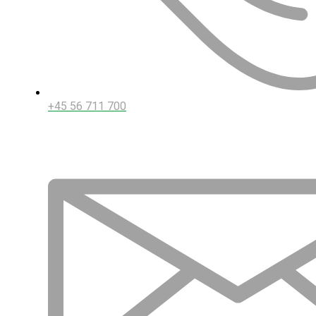
+45 56 711 700