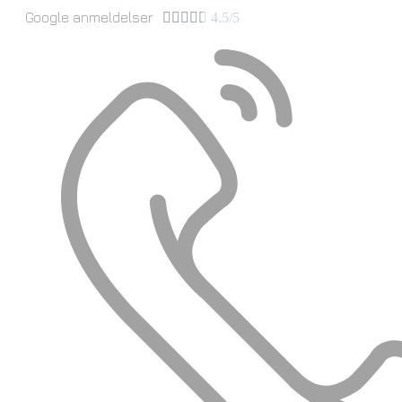
Google anmeldelser





4.5/5