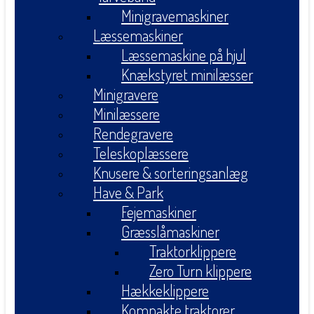
Minigravemaskiner
Læssemaskiner
Læssemaskine på hjul
Knækstyret minilæsser
Minigravere
Minilæssere
Rendegravere
Teleskoplæssere
Knusere & sorteringsanlæg
Have & Park
Fejemaskiner
Græsslåmaskiner
Traktorklippere
Zero Turn klippere
Hækkeklippere
Kompakte traktorer