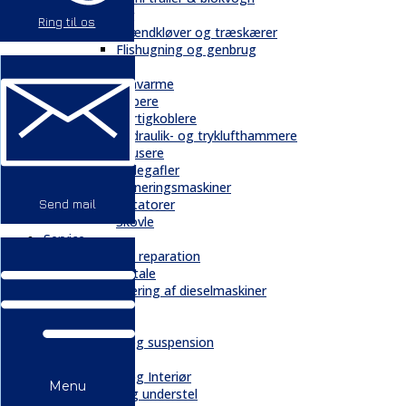
Skovbrug
Ring til os
Brændkløver og træskærer
Flishugning og genbrug
Tilbehør
Gravarme
Gribere
Hurtigkoblere
Hydraulik- og tryklufthammere
Knusere
Pallegafler
Planeringsmaskiner
Rotatorer
Send mail
Skovle
Service
Service & reparation
Serviceaftale
Elektrificering af dieselmaskiner
Reservedele
Bånd
Chassis og suspension
Hydraulik
Kabiner og Interiør
Menu
Kæder og understel