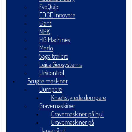
EvoQuip
EDGE Innovate
Giant
NPK
HG Machines
Merlo
Saga trailere
Leica Geosystems
Unicontrol
Brugte maskiner
Dumpere
Knækstyrede dumpere
Gravemaskiner
Gravemaskiner på hjul
Gravemaskiner på
larvebånd