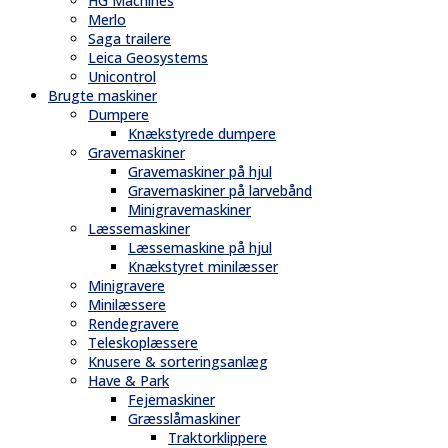
HG Machines
Merlo
Saga trailere
Leica Geosystems
Unicontrol
Brugte maskiner
Dumpere
Knækstyrede dumpere
Gravemaskiner
Gravemaskiner på hjul
Gravemaskiner på larvebånd
Minigravemaskiner
Læssemaskiner
Læssemaskine på hjul
Knækstyret minilæsser
Minigravere
Minilæssere
Rendegravere
Teleskoplæssere
Knusere & sorteringsanlæg
Have & Park
Fejemaskiner
Græsslåmaskiner
Traktorklippere