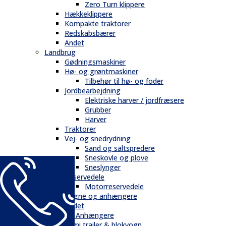
Zero Turn klippere
Hækkeklippere
Kompakte traktorer
Redskabsbærer
Andet
Landbrug
Gødningsmaskiner
Hø- og grøntmaskiner
Tilbehør til hø- og foder
Jordbearbejdning
Elektriske harver / jordfræsere
Grubber
Harver
Traktorer
Vej- og snedrydning
Sand og saltspredere
Sneskovle og plove
Sneslynger
Reservedele
Motorreservedele
Vogne og anhængere
Andet
Trailere / Anhængere
Semi trailer & blokvogn