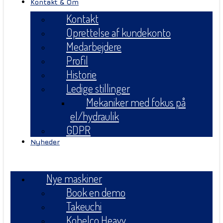
Kontakt & Om
Kontakt
Oprettelse af kundekonto
Medarbejdere
Profil
Historie
Ledige stillinger
Mekaniker med fokus på
el/hydraulik
GDPR
Nyheder
Menu
Nye maskiner
Book en demo
Takeuchi
Kobelco Heavy