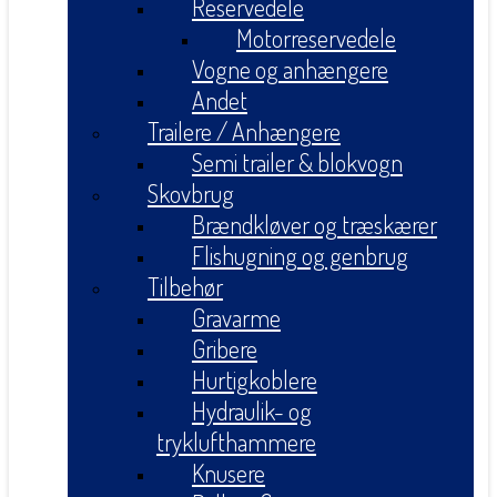
Reservedele
Motorreservedele
Vogne og anhængere
Andet
Trailere / Anhængere
Semi trailer & blokvogn
Skovbrug
Brændkløver og træskærer
Flishugning og genbrug
Tilbehør
Gravarme
Gribere
Hurtigkoblere
Hydraulik- og
tryklufthammere
Knusere