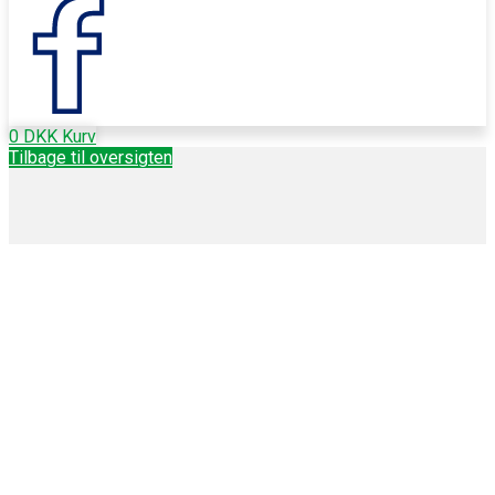
0
DKK
Kurv
Tilbage til oversigten