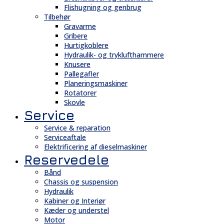
Flishugning og genbrug
Tilbehør
Gravarme
Gribere
Hurtigkoblere
Hydraulik- og tryklufthammere
Knusere
Pallegafler
Planeringsmaskiner
Rotatorer
Skovle
Service
Service & reparation
Serviceaftale
Elektrificering af dieselmaskiner
Reservedele
Bånd
Chassis og suspension
Hydraulik
Kabiner og Interiør
Kæder og understel
Motor