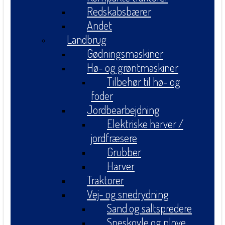
Redskabsbærer
Andet
Landbrug
Gødningsmaskiner
Hø- og grøntmaskiner
Tilbehør til hø- og
foder
Jordbearbejdning
Elektriske harver /
jordfræsere
Grubber
Harver
Traktorer
Vej- og snedrydning
Sand og saltspredere
Sneskovle og plove