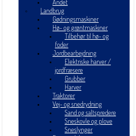
Andet
Landbrug
Gødningsmaskiner
Hø- og grøntmaskiner
Tilbehør til hø- og
foder
Jordbearbejdning
Elektriske harver /
jordfræsere
Grubber
Harver
Traktorer
Vej- og snedrydning
Sand og saltspredere
Sneskovle og plove
Sneslynger