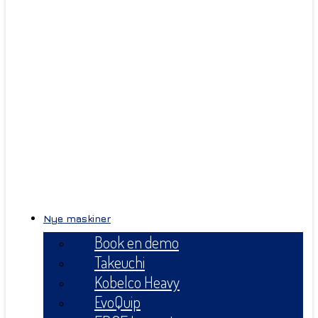
Nye maskiner
Book en demo
Takeuchi
Kobelco Heavy
EvoQuip