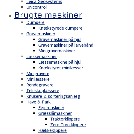
Leica Geosystems
Unicontrol
Brugte maskiner
Dumpere
Knækstyrede dumpere
Gravemaskiner
Gravemaskiner på hjul
Gravemaskiner på larvebånd
Minigravemaskiner
Læssemaskiner
Læssemaskine på hjul
Knækstyret minilæsser
Minigravere
Minilæssere
Rendegravere
Teleskoplæssere
Knusere & sorteringsanlæg
Have & Park
Fejemaskiner
Græsslåmaskiner
Traktorklippere
Zero Turn klippere
Hækkeklippere