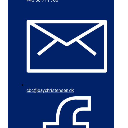
+45 56 711 700
cbc@baychristensen.dk