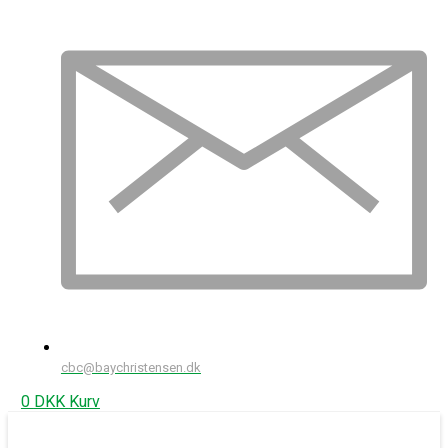
cbc@baychristensen.dk
0
DKK
Kurv