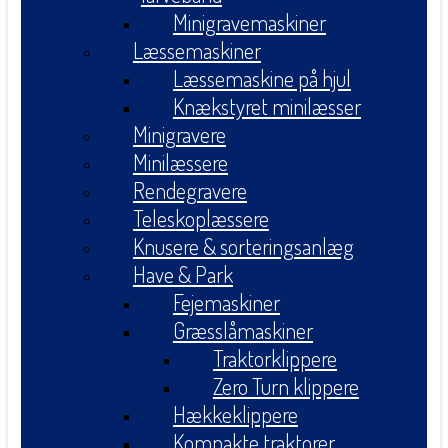
Minigravemaskiner
Læssemaskiner
Læssemaskine på hjul
Knækstyret minilæsser
Minigravere
Minilæssere
Rendegravere
Teleskoplæssere
Knusere & sorteringsanlæg
Have & Park
Fejemaskiner
Græsslåmaskiner
Traktorklippere
Zero Turn klippere
Hækkeklippere
Kompakte traktorer