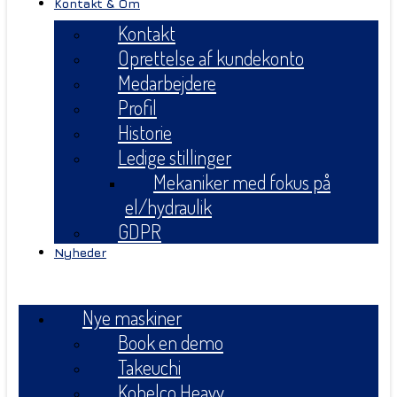
Kontakt & Om
Kontakt
Oprettelse af kundekonto
Medarbejdere
Profil
Historie
Ledige stillinger
Mekaniker med fokus på
el/hydraulik
GDPR
Nyheder
Menu
Nye maskiner
Book en demo
Takeuchi
Kobelco Heavy