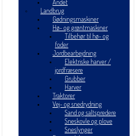
Andet
Landbrug
Gødningsmaskiner
Hø- og grøntmaskiner
Tilbehør til hø- og
foder
Jordbearbejdning
Elektriske harver /
jordfræsere
Grubber
Harver
Traktorer
Vej- og snedrydning
Sand og saltspredere
Sneskovle og plove
Sneslynger