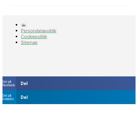
Persondatapolitik
Cookiepolitik
Sitemap
Del på
Del
facebook
Del på
Del
linkedin