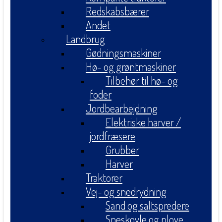
Redskabsbærer
Andet
Landbrug
Gødningsmaskiner
Hø- og grøntmaskiner
Tilbehør til hø- og
foder
Jordbearbejdning
Elektriske harver /
jordfræsere
Grubber
Harver
Traktorer
Vej- og snedrydning
Sand og saltspredere
Sneskovle og plove