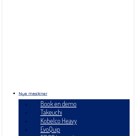
Nye maskiner
Book en demo
Takeuchi
Kobelco Heavy
EvoQuip