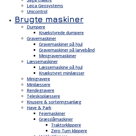
Leica Geosystems
Unicontrol
Brugte maskiner
Dumpere
Knækstyrede dumpere
Gravemaskiner
Gravemaskiner på hjul
Gravemaskiner på larvebånd
Minigravemaskiner
Læssemaskiner
Læssemaskine på hjul
Knækstyret minilæsser
Minigravere
Minilæssere
Rendegravere
Teleskoplæssere
Knusere & sorteringsanlæg
Have & Park
Fejemaskiner
Græsslåmaskiner
Traktorklippere
Zero Turn klippere