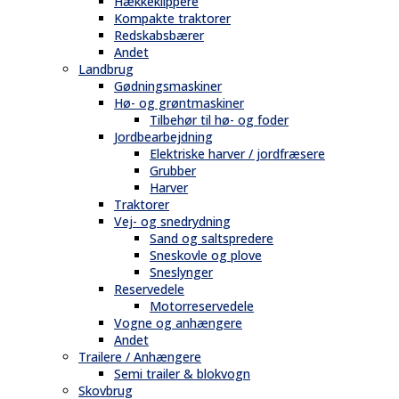
Hækkeklippere
Kompakte traktorer
Redskabsbærer
Andet
Landbrug
Gødningsmaskiner
Hø- og grøntmaskiner
Tilbehør til hø- og foder
Jordbearbejdning
Elektriske harver / jordfræsere
Grubber
Harver
Traktorer
Vej- og snedrydning
Sand og saltspredere
Sneskovle og plove
Sneslynger
Reservedele
Motorreservedele
Vogne og anhængere
Andet
Trailere / Anhængere
Semi trailer & blokvogn
Skovbrug