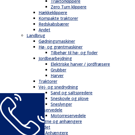
Traktorklippere
Zero Turn klippere
Hækkeklippere
Kompakte traktorer
Redskabsbærer
Andet
Landbrug
Gødningsmaskiner
Hø- og grøntmaskiner
Tilbehør til hø- og foder
Jordbearbejdning
Elektriske harver / jordfræsere
Grubber
Harver
Traktorer
Vej- og snedrydning
Sand og saltspredere
Sneskovle og plove
Sneslynger
Reservedele
Motorreservedele
Vogne og anhængere
Andet
Trailere / Anhængere