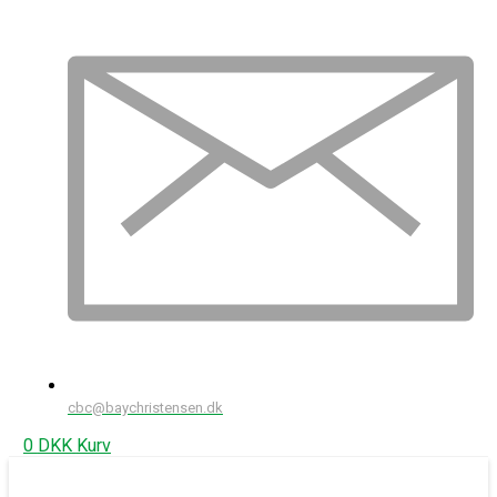
cbc@baychristensen.dk
0
DKK
Kurv