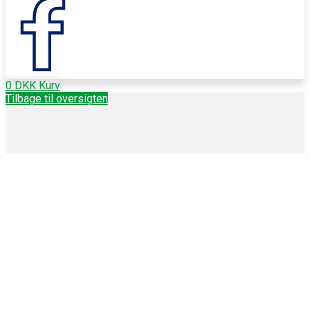
0
DKK
Kurv
Tilbage til oversigten