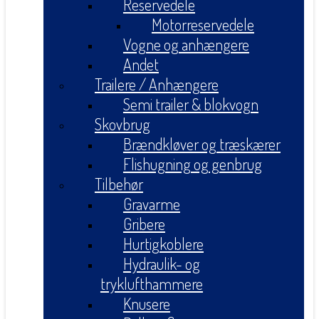
Reservedele
Motorreservedele
Vogne og anhængere
Andet
Trailere / Anhængere
Semi trailer & blokvogn
Skovbrug
Brændkløver og træskærer
Flishugning og genbrug
Tilbehør
Gravarme
Gribere
Hurtigkoblere
Hydraulik- og
tryklufthammere
Knusere