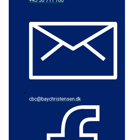
+45 56 711 700
cbc@baychristensen.dk