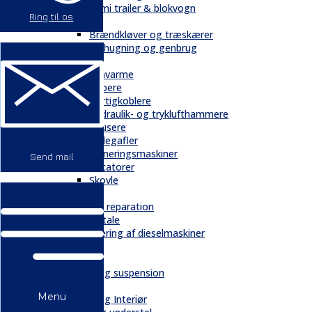
Semi trailer & blokvogn
Ring til os
Skovbrug
Brændkløver og træskærer
Flishugning og genbrug
Tilbehør
Gravarme
Gribere
Hurtigkoblere
Hydraulik- og tryklufthammere
Knusere
Pallegafler
Planeringsmaskiner
Send mail
Rotatorer
Skovle
Service
Service & reparation
Serviceaftale
Elektrificering af dieselmaskiner
Reservedele
Bånd
Chassis og suspension
Hydraulik
Menu
Kabiner og Interiør