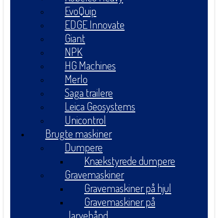
EvoQuip
EDGE Innovate
Giant
NPK
HG Machines
Merlo
Saga trailere
Leica Geosystems
Unicontrol
Brugte maskiner
Dumpere
Knækstyrede dumpere
Gravemaskiner
Gravemaskiner på hjul
Gravemaskiner på
larvebånd