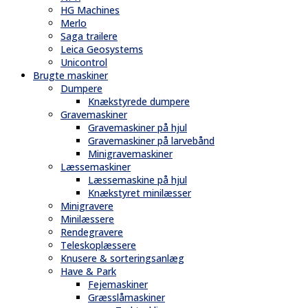
HG Machines
Merlo
Saga trailere
Leica Geosystems
Unicontrol
Brugte maskiner
Dumpere
Knækstyrede dumpere
Gravemaskiner
Gravemaskiner på hjul
Gravemaskiner på larvebånd
Minigravemaskiner
Læssemaskiner
Læssemaskine på hjul
Knækstyret minilæsser
Minigravere
Minilæssere
Rendegravere
Teleskoplæssere
Knusere & sorteringsanlæg
Have & Park
Fejemaskiner
Græsslåmaskiner