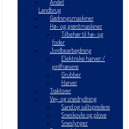
Andet
Landbrug
Gødningsmaskiner
Hø- og grøntmaskiner
Tilbehør til hø- og
foder
Jordbearbejdning
Elektriske harver /
jordfræsere
Grubber
Harver
Traktorer
Vej- og snedrydning
Sand og saltspredere
Sneskovle og plove
Sneslynger