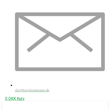
cbc@baychristensen.dk
0
DKK
Kurv