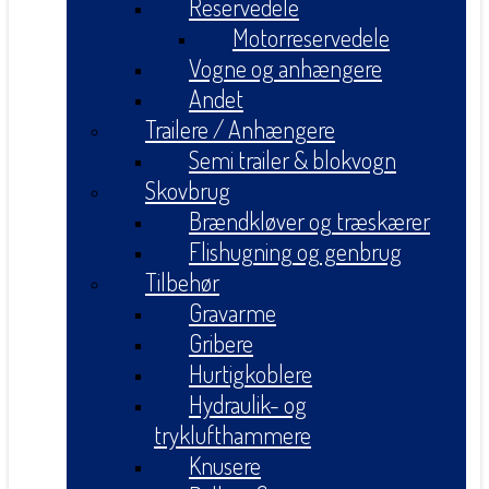
Reservedele
Motorreservedele
Vogne og anhængere
Andet
Trailere / Anhængere
Semi trailer & blokvogn
Skovbrug
Brændkløver og træskærer
Flishugning og genbrug
Tilbehør
Gravarme
Gribere
Hurtigkoblere
Hydraulik- og
tryklufthammere
Knusere