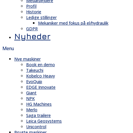
Medarbejdere
Profil
Historie
Ledige stillinger
Mekaniker med fokus på el/hydraulik
GDPR
Nyheder
Menu
Nye maskiner
Book en demo
Takeuchi
Kobelco Heavy
EvoQuip
EDGE Innovate
Giant
NPK
HG Machines
Merlo
Saga trailere
Leica Geosystems
Unicontrol
Brugte maskiner