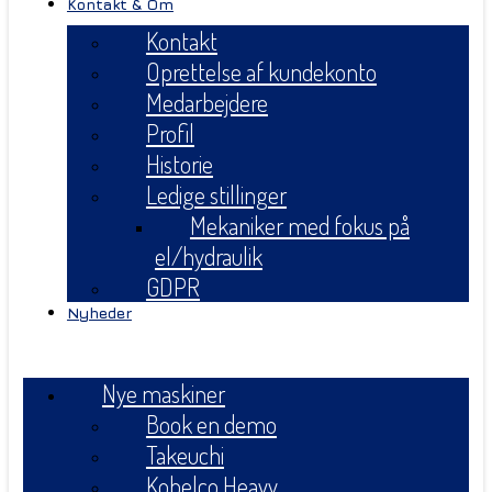
Kontakt & Om
Kontakt
Oprettelse af kundekonto
Medarbejdere
Profil
Historie
Ledige stillinger
Mekaniker med fokus på
el/hydraulik
GDPR
Nyheder
Menu
Nye maskiner
Book en demo
Takeuchi
Kobelco Heavy