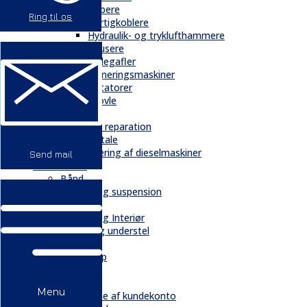
Gribere
Ring til os
Hurtigkoblere
Hydraulik- og tryklufthammere
Knusere
Pallegafler
Planeringsmaskiner
Rotatorer
Skovle
Service
Service & reparation
Serviceaftale
Elektrificering af dieselmaskiner
Send mail
Reservedele
Bånd
Chassis og suspension
Hydraulik
Kabiner og Interiør
Kæder og understel
Motor
Quickshop
Kontakt & Om
Kontakt
Menu
Oprettelse af kundekonto