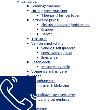
Landbrug
Gødningsmaskiner
Hø- og grøntmaskiner
Tilbehør til hø- og foder
Jordbearbejdning
Elektriske harver / jordfræsere
Grubber
Harver
Traktorer
Vej- og snedrydning
Sand og saltspredere
Sneskovle og plove
Sneslynger
Reservedele
Motorreservedele
Vogne og anhængere
Andet
Trailere / Anhængere
Semi trailer & blokvogn
Skovbrug
Brændkløver og træskærer
Flishugning og genbrug
Tilbehør
Gravarme