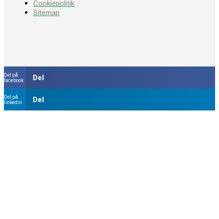
Cookiepolitik
Sitemap
Del på
Del
facebook
Del på
Del
linkedin