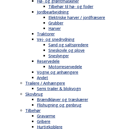
Hø- og grøntmaskiner
Tilbehør til hø- og foder
Jordbearbejdning
Elektriske harver / jordfræsere
Grubber
Harver
Traktorer
Vej- og snedrydning
Sand og saltspredere
Sneskovle og plove
Sneslynger
Reservedele
Motorreservedele
Vogne og anhængere
Andet
Trailere / Anhængere
Semi trailer & blokvogn
Skovbrug
Brændkløver og træskærer
Flishugning og genbrug
Tilbehør
Gravarme
Gribere
Hurtigkoblere