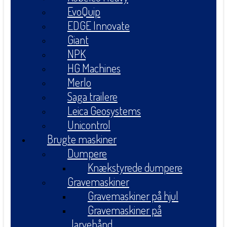
EvoQuip
EDGE Innovate
Giant
NPK
HG Machines
Merlo
Saga trailere
Leica Geosystems
Unicontrol
Brugte maskiner
Dumpere
Knækstyrede dumpere
Gravemaskiner
Gravemaskiner på hjul
Gravemaskiner på
larvebånd