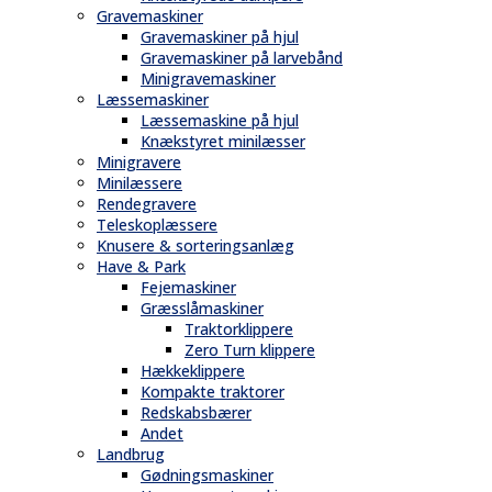
Gravemaskiner
Gravemaskiner på hjul
Gravemaskiner på larvebånd
Minigravemaskiner
Læssemaskiner
Læssemaskine på hjul
Knækstyret minilæsser
Minigravere
Minilæssere
Rendegravere
Teleskoplæssere
Knusere & sorteringsanlæg
Have & Park
Fejemaskiner
Græsslåmaskiner
Traktorklippere
Zero Turn klippere
Hækkeklippere
Kompakte traktorer
Redskabsbærer
Andet
Landbrug
Gødningsmaskiner