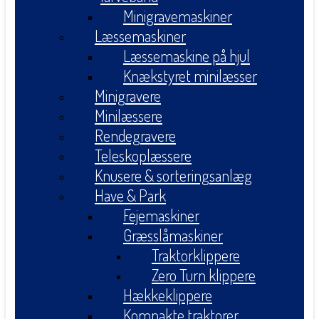
Minigravemaskiner
Læssemaskiner
Læssemaskine på hjul
Knækstyret minilæsser
Minigravere
Minilæssere
Rendegravere
Teleskoplæssere
Knusere & sorteringsanlæg
Have & Park
Fejemaskiner
Græsslåmaskiner
Traktorklippere
Zero Turn klippere
Hækkeklippere
Kompakte traktorer