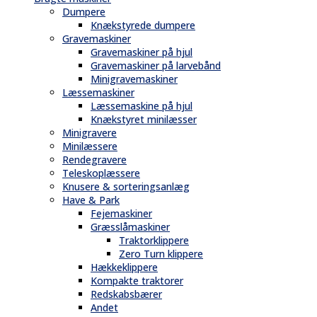
Dumpere
Knækstyrede dumpere
Gravemaskiner
Gravemaskiner på hjul
Gravemaskiner på larvebånd
Minigravemaskiner
Læssemaskiner
Læssemaskine på hjul
Knækstyret minilæsser
Minigravere
Minilæssere
Rendegravere
Teleskoplæssere
Knusere & sorteringsanlæg
Have & Park
Fejemaskiner
Græsslåmaskiner
Traktorklippere
Zero Turn klippere
Hækkeklippere
Kompakte traktorer
Redskabsbærer
Andet