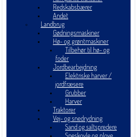
Redskabsbærer
Andet
Landbrug
Gødningsmaskiner
Hø- og grøntmaskiner
Tilbehør til hø- og
foder
Jordbearbejdning
Elektriske harver /
jordfræsere
Grubber
Harver
Traktorer
Vej- og snedrydning
Sand og saltspredere
Sneskovle og plove