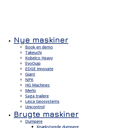
Nye maskiner
Book en demo
Takeuchi
Kobelco Heavy
EvoQuip
EDGE Innovate
Giant
NPK
HG Machines
Merlo
Saga trailere
Leica Geosystems
Unicontrol
Brugte maskiner
Dumpere
Knækstyrede dumpere