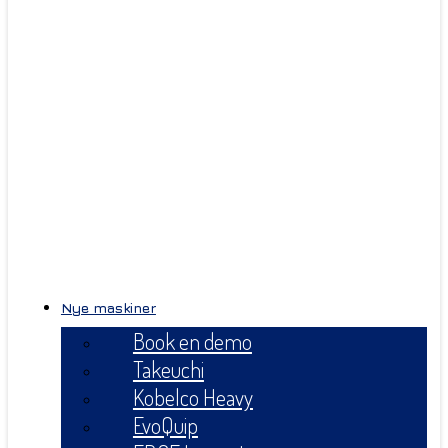
Nye maskiner
Book en demo
Takeuchi
Kobelco Heavy
EvoQuip