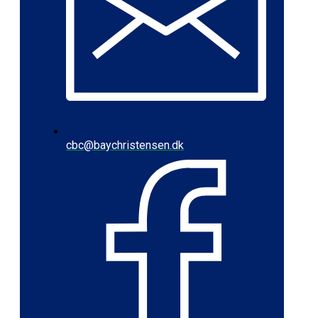
cbc@baychristensen.dk