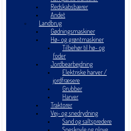
Redskabsbærer
Andet
Landbrug
Gødningsmaskiner
Hø- og grøntmaskiner
Tilbehør til hø- og
foder
Jordbearbejdning
Elektriske harver /
jordfræsere
Grubber
Harver
Traktorer
Vej- og snedrydning
Sand og saltspredere
Sneskovle og plove