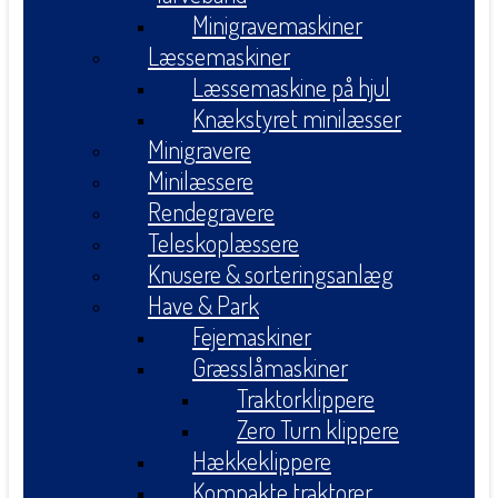
Minigravemaskiner
Læssemaskiner
Læssemaskine på hjul
Knækstyret minilæsser
Minigravere
Minilæssere
Rendegravere
Teleskoplæssere
Knusere & sorteringsanlæg
Have & Park
Fejemaskiner
Græsslåmaskiner
Traktorklippere
Zero Turn klippere
Hækkeklippere
Kompakte traktorer