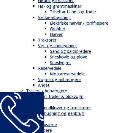
Gødningsmaskiner
Hø- og grøntmaskiner
Tilbehør til hø- og foder
Jordbearbejdning
Elektriske harver / jordfræsere
Grubber
Harver
Traktorer
Vej- og snedrydning
Sand og saltspredere
Sneskovle og plove
Sneslynger
Reservedele
Motorreservedele
Vogne og anhængere
Andet
Trailere / Anhængere
Semi trailer & blokvogn
Skovbrug
Brændkløver og træskærer
Flishugning og genbrug
Tilbehør
Gravarme
Gribere