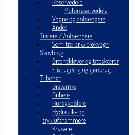
Reservedele
Motorreservedele
Vogne og anhængere
Andet
Trailere / Anhængere
Semi trailer & blokvogn
Skovbrug
Brændkløver og træskærer
Flishugning og genbrug
Tilbehør
Gravarme
Gribere
Hurtigkoblere
Hydraulik- og
tryklufthammere
Knusere