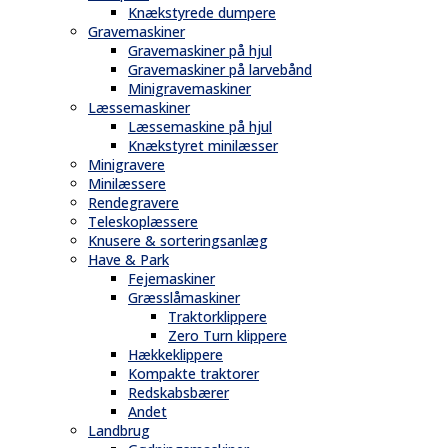
Knækstyrede dumpere
Gravemaskiner
Gravemaskiner på hjul
Gravemaskiner på larvebånd
Minigravemaskiner
Læssemaskiner
Læssemaskine på hjul
Knækstyret minilæsser
Minigravere
Minilæssere
Rendegravere
Teleskoplæssere
Knusere & sorteringsanlæg
Have & Park
Fejemaskiner
Græsslåmaskiner
Traktorklippere
Zero Turn klippere
Hækkeklippere
Kompakte traktorer
Redskabsbærer
Andet
Landbrug