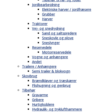
Jordbearbejdning
Elektriske harver / jordfræsere
Grubber
Harver
Traktorer
Vej- og snedrydning
Sand og saltspredere
Sneskovle og plove
Sneslynger
Reservedele
Motorreservedele
Vogne og anhængere
Andet
Trailere / Anhængere
Semi trailer & blokvogn
Skovbrug
Brændkløver og træskærer
Flishugning og genbrug
Tilbehør
Gravarme
Gribere
Hurtigkoblere
Hydraulik- og tryklufthammere