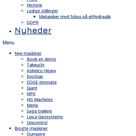
Historie
Ledige stillinger
Mekaniker med fokus på el/hydraulik
GDPR
Nyheder
Menu
Nye maskiner
Book en demo
Takeuchi
Kobelco Heavy
EvoQuip
EDGE Innovate
Giant
NPK
HG Machines
Merlo
Saga trailere
Leica Geosystems
Unicontrol
Brugte maskiner
Dumpere