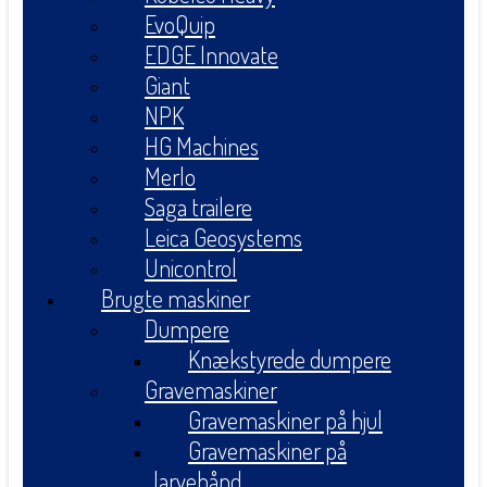
EvoQuip
EDGE Innovate
Giant
NPK
HG Machines
Merlo
Saga trailere
Leica Geosystems
Unicontrol
Brugte maskiner
Dumpere
Knækstyrede dumpere
Gravemaskiner
Gravemaskiner på hjul
Gravemaskiner på
larvebånd