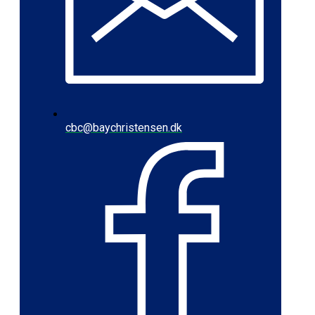
cbc@baychristensen.dk