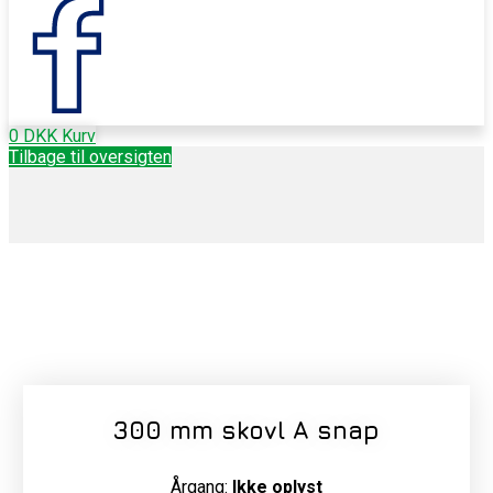
0
DKK
Kurv
Tilbage til oversigten
300 mm skovl A snap
Årgang:
Ikke oplyst