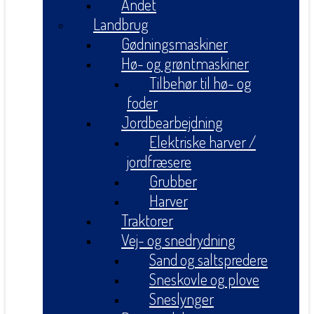
Andet
Landbrug
Gødningsmaskiner
Hø- og grøntmaskiner
Tilbehør til hø- og
foder
Jordbearbejdning
Elektriske harver /
jordfræsere
Grubber
Harver
Traktorer
Vej- og snedrydning
Sand og saltspredere
Sneskovle og plove
Sneslynger