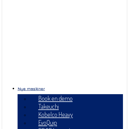
Nye maskiner
Book en demo
Takeuchi
Kobelco Heavy
EvoQuip