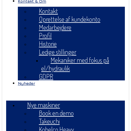
Kontakt & Om
Kontakt
Oprettelse af kundekonto
Medarbejdere
Profil
Historie
Ledige stillinger
Mekaniker med fokus på
el/hydraulik
GDPR
Nyheder
Menu
Nye maskiner
Book en demo
Takeuchi
Kobelco Heavy