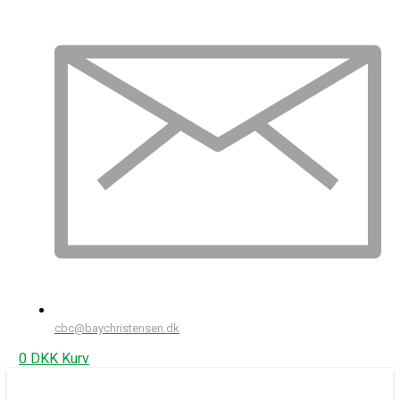
cbc@baychristensen.dk
0
DKK
Kurv