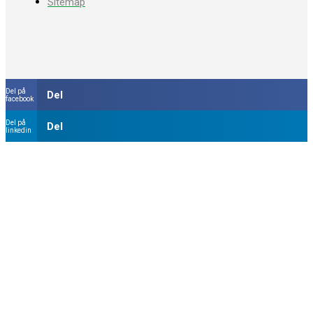
Sitemap
Del på
Del
facebook
Del på
Del
linkedin