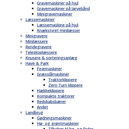
Gravemaskiner på hjul
Gravemaskiner på larvebånd
Minigravemaskiner
Læssemaskiner
Læssemaskine på hjul
Knækstyret minilæsser
Minigravere
Minilæssere
Rendegravere
Teleskoplæssere
Knusere & sorteringsanlæg
Have & Park
Fejemaskiner
Græsslåmaskiner
Traktorklippere
Zero Turn klippere
Hækkeklippere
Kompakte traktorer
Redskabsbærer
Andet
Landbrug
Gødningsmaskiner
Hø- og grøntmaskiner
Tilbehør til hø- og foder