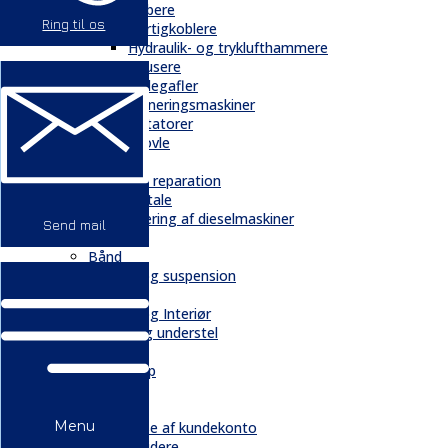
Gribere
Ring til os
Hurtigkoblere
Hydraulik- og tryklufthammere
Knusere
Pallegafler
Planeringsmaskiner
Rotatorer
Skovle
Service
Service & reparation
Serviceaftale
Elektrificering af dieselmaskiner
Send mail
Reservedele
Bånd
Chassis og suspension
Hydraulik
Kabiner og Interiør
Kæder og understel
Motor
Quickshop
Kontakt & Om
Kontakt
Menu
Oprettelse af kundekonto
Medarbejdere