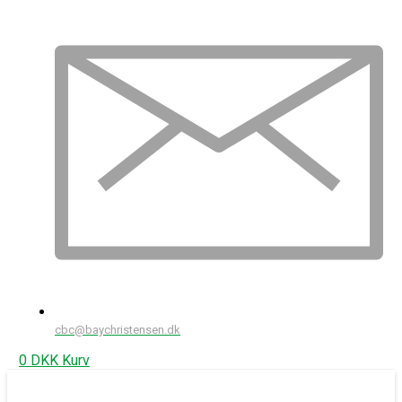
cbc@baychristensen.dk
0
DKK
Kurv