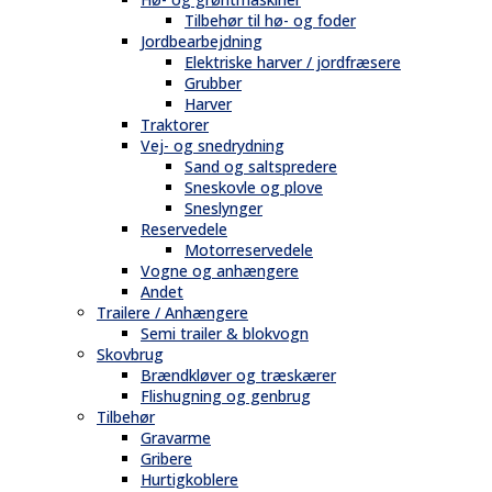
Tilbehør til hø- og foder
Jordbearbejdning
Elektriske harver / jordfræsere
Grubber
Harver
Traktorer
Vej- og snedrydning
Sand og saltspredere
Sneskovle og plove
Sneslynger
Reservedele
Motorreservedele
Vogne og anhængere
Andet
Trailere / Anhængere
Semi trailer & blokvogn
Skovbrug
Brændkløver og træskærer
Flishugning og genbrug
Tilbehør
Gravarme
Gribere
Hurtigkoblere