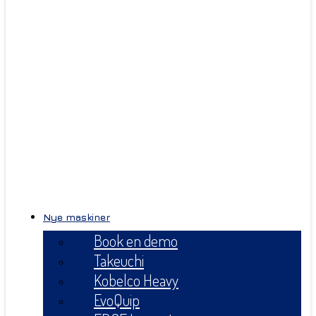
Nye maskiner
Book en demo
Takeuchi
Kobelco Heavy
EvoQuip