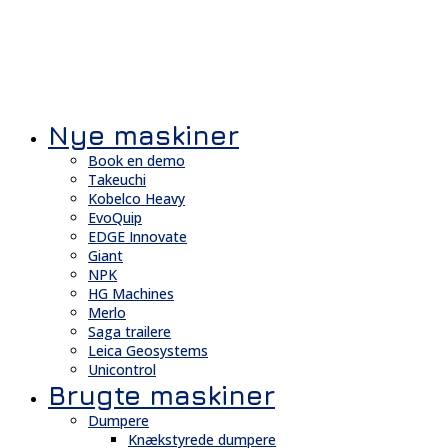
Nye maskiner
Book en demo
Takeuchi
Kobelco Heavy
EvoQuip
EDGE Innovate
Giant
NPK
HG Machines
Merlo
Saga trailere
Leica Geosystems
Unicontrol
Brugte maskiner
Dumpere
Knækstyrede dumpere