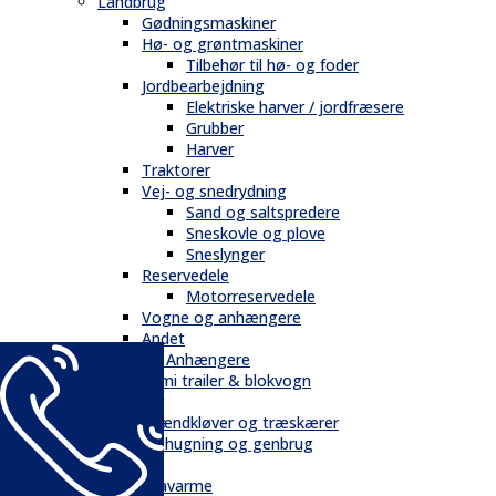
Landbrug
Gødningsmaskiner
Hø- og grøntmaskiner
Tilbehør til hø- og foder
Jordbearbejdning
Elektriske harver / jordfræsere
Grubber
Harver
Traktorer
Vej- og snedrydning
Sand og saltspredere
Sneskovle og plove
Sneslynger
Reservedele
Motorreservedele
Vogne og anhængere
Andet
Trailere / Anhængere
Semi trailer & blokvogn
Skovbrug
Brændkløver og træskærer
Flishugning og genbrug
Tilbehør
Gravarme