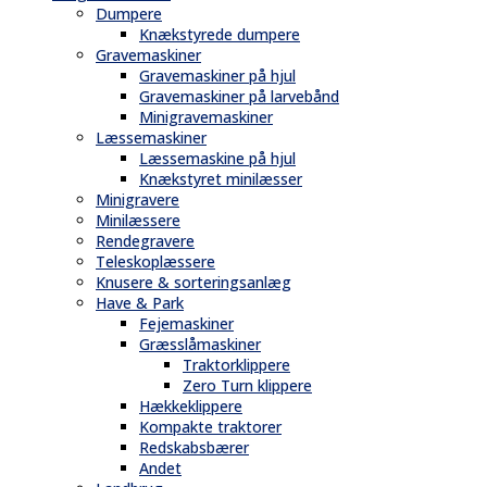
Dumpere
Knækstyrede dumpere
Gravemaskiner
Gravemaskiner på hjul
Gravemaskiner på larvebånd
Minigravemaskiner
Læssemaskiner
Læssemaskine på hjul
Knækstyret minilæsser
Minigravere
Minilæssere
Rendegravere
Teleskoplæssere
Knusere & sorteringsanlæg
Have & Park
Fejemaskiner
Græsslåmaskiner
Traktorklippere
Zero Turn klippere
Hækkeklippere
Kompakte traktorer
Redskabsbærer
Andet