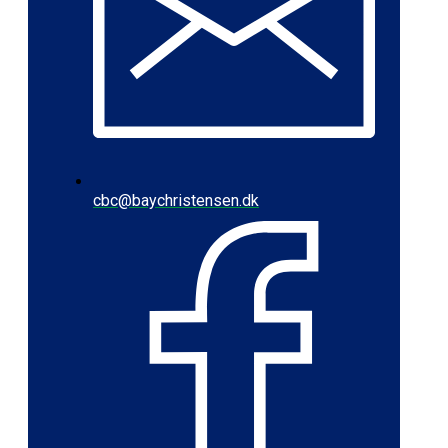
cbc@baychristensen.dk