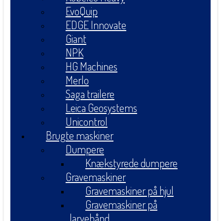
EvoQuip
EDGE Innovate
Giant
NPK
HG Machines
Merlo
Saga trailere
Leica Geosystems
Unicontrol
Brugte maskiner
Dumpere
Knækstyrede dumpere
Gravemaskiner
Gravemaskiner på hjul
Gravemaskiner på
larvebånd