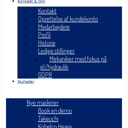
Kontakt & Om
Kontakt
Oprettelse af kundekonto
Medarbejdere
Profil
Historie
Ledige stillinger
Mekaniker med fokus på
el/hydraulik
GDPR
Nyheder
Menu
Nye maskiner
Book en demo
Takeuchi
Kobelco Heavy