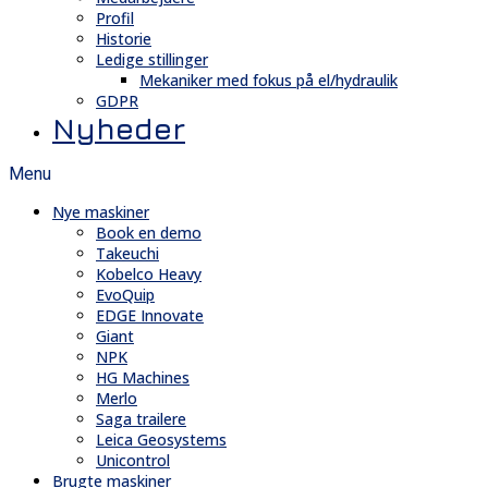
Profil
Historie
Ledige stillinger
Mekaniker med fokus på el/hydraulik
GDPR
Nyheder
Menu
Nye maskiner
Book en demo
Takeuchi
Kobelco Heavy
EvoQuip
EDGE Innovate
Giant
NPK
HG Machines
Merlo
Saga trailere
Leica Geosystems
Unicontrol
Brugte maskiner