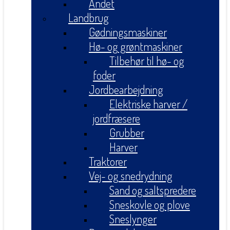
Andet
Landbrug
Gødningsmaskiner
Hø- og grøntmaskiner
Tilbehør til hø- og
foder
Jordbearbejdning
Elektriske harver /
jordfræsere
Grubber
Harver
Traktorer
Vej- og snedrydning
Sand og saltspredere
Sneskovle og plove
Sneslynger