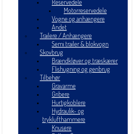
Reservedele
Motorreservedele
Vogne og anhængere
Andet
Trailere / Anhængere
Semi trailer & blokvogn
Skovbrug
Brændkløver og træskærer
Flishugning og genbrug
Tilbehør
Gravarme
Gribere
Hurtigkoblere
Hydraulik- og
tryklufthammere
Knusere