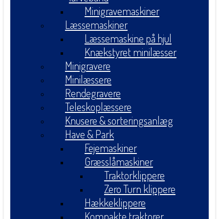
Minigravemaskiner
Læssemaskiner
Læssemaskine på hjul
Knækstyret minilæsser
Minigravere
Minilæssere
Rendegravere
Teleskoplæssere
Knusere & sorteringsanlæg
Have & Park
Fejemaskiner
Græsslåmaskiner
Traktorklippere
Zero Turn klippere
Hækkeklippere
Kompakte traktorer