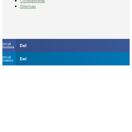
Cookiepolitik
Sitemap
Del på
Del
facebook
Del på
Del
linkedin