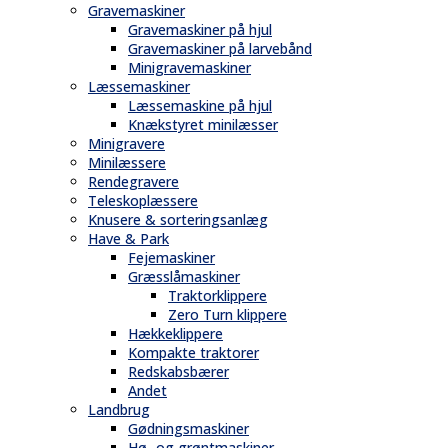
Gravemaskiner
Gravemaskiner på hjul
Gravemaskiner på larvebånd
Minigravemaskiner
Læssemaskiner
Læssemaskine på hjul
Knækstyret minilæsser
Minigravere
Minilæssere
Rendegravere
Teleskoplæssere
Knusere & sorteringsanlæg
Have & Park
Fejemaskiner
Græsslåmaskiner
Traktorklippere
Zero Turn klippere
Hækkeklippere
Kompakte traktorer
Redskabsbærer
Andet
Landbrug
Gødningsmaskiner
Hø- og grøntmaskiner