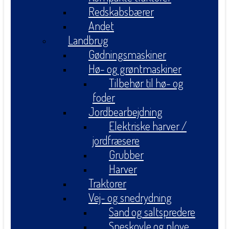
Redskabsbærer
Andet
Landbrug
Gødningsmaskiner
Hø- og grøntmaskiner
Tilbehør til hø- og
foder
Jordbearbejdning
Elektriske harver /
jordfræsere
Grubber
Harver
Traktorer
Vej- og snedrydning
Sand og saltspredere
Sneskovle og plove