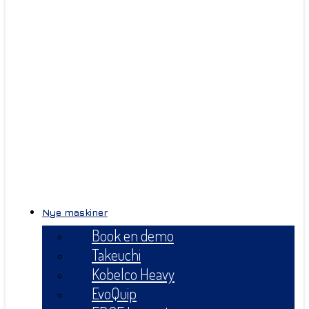
Nye maskiner
Book en demo
Takeuchi
Kobelco Heavy
EvoQuip