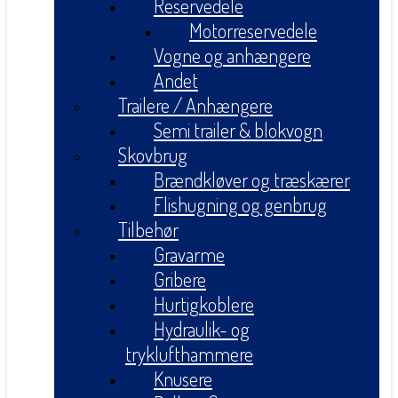
Reservedele
Motorreservedele
Vogne og anhængere
Andet
Trailere / Anhængere
Semi trailer & blokvogn
Skovbrug
Brændkløver og træskærer
Flishugning og genbrug
Tilbehør
Gravarme
Gribere
Hurtigkoblere
Hydraulik- og
tryklufthammere
Knusere