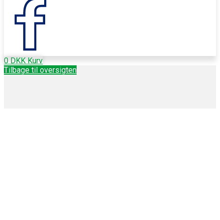
0
DKK
Kurv
Tilbage til oversigten