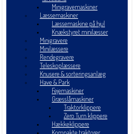
Minigravemaskiner
Læssemaskiner
Læssemaskine på hjul
Knækstyret minilæsser
Minigravere
Minilæssere
Rendegravere
Teleskoplæssere
Knusere & sorteringsanlæg
Have & Park
Fejemaskiner
Græsslåmaskiner
Traktorklippere
Zero Turn klippere
Hækkeklippere
Kompakte traktorer