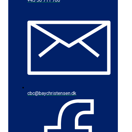
+45 56 711 700
cbc@baychristensen.dk