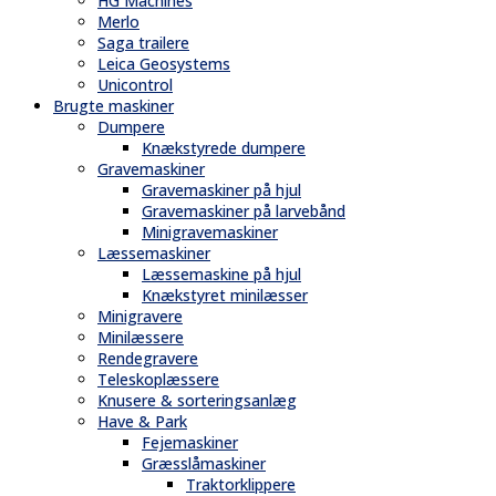
HG Machines
Merlo
Saga trailere
Leica Geosystems
Unicontrol
Brugte maskiner
Dumpere
Knækstyrede dumpere
Gravemaskiner
Gravemaskiner på hjul
Gravemaskiner på larvebånd
Minigravemaskiner
Læssemaskiner
Læssemaskine på hjul
Knækstyret minilæsser
Minigravere
Minilæssere
Rendegravere
Teleskoplæssere
Knusere & sorteringsanlæg
Have & Park
Fejemaskiner
Græsslåmaskiner
Traktorklippere