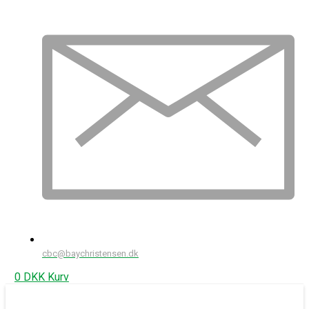
cbc@baychristensen.dk
0
DKK
Kurv