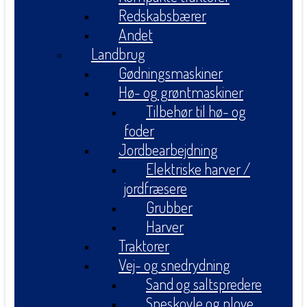
Redskabsbærer
Andet
Landbrug
Gødningsmaskiner
Hø- og grøntmaskiner
Tilbehør til hø- og
foder
Jordbearbejdning
Elektriske harver /
jordfræsere
Grubber
Harver
Traktorer
Vej- og snedrydning
Sand og saltspredere
Sneskovle og plove