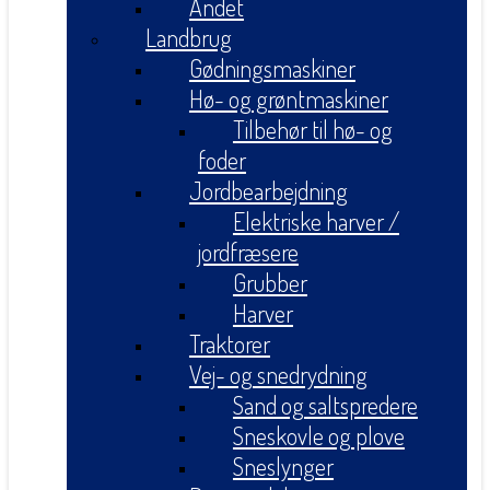
Andet
Landbrug
Gødningsmaskiner
Hø- og grøntmaskiner
Tilbehør til hø- og
foder
Jordbearbejdning
Elektriske harver /
jordfræsere
Grubber
Harver
Traktorer
Vej- og snedrydning
Sand og saltspredere
Sneskovle og plove
Sneslynger