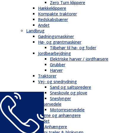
Zero Turn klippere
Hækkeklippere
Kompakte traktorer
Redskabsbærer
Andet
Landbrug
Gødningsmaskiner
Hø- og grøntmaskiner
Tilbehør til hø- og foder
Jordbearbejdning
Elektriske harver / jordfræsere
Grubber
Harver
Traktorer
Vej- og snedrydning
Sand og saltspredere
Sneskovle og plove
Sneslynger
Reservedele
Motorreservedele
Vogne og anhængere
Andet
Trailere / Anhængere
Semi trailer & blokvogn