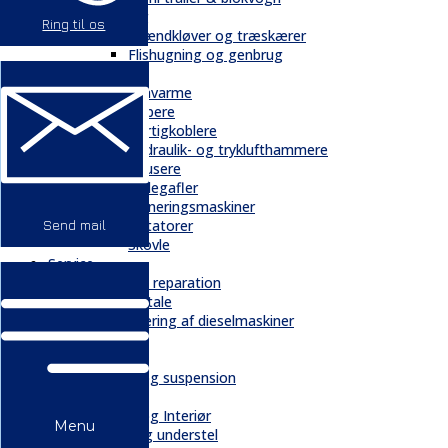
Skovbrug
Ring til os
Brændkløver og træskærer
Flishugning og genbrug
Tilbehør
Gravarme
Gribere
Hurtigkoblere
Hydraulik- og tryklufthammere
Knusere
Pallegafler
Planeringsmaskiner
Rotatorer
Send mail
Skovle
Service
Service & reparation
Serviceaftale
Elektrificering af dieselmaskiner
Reservedele
Bånd
Chassis og suspension
Hydraulik
Kabiner og Interiør
Menu
Kæder og understel