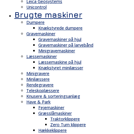
Leica Geosystems
Unicontrol
Brugte maskiner
Dumpere
Knækstyrede dumpere
Gravemaskiner
Gravemaskiner på hjul
Gravemaskiner på larvebånd
Minigravemaskiner
Læssemaskiner
Læssemaskine på hjul
Knækstyret minilæsser
Minigravere
Minilæssere
Rendegravere
Teleskoplæssere
Knusere & sorteringsanlæg
Have & Park
Fejemaskiner
Græsslåmaskiner
Traktorklippere
Zero Turn klippere
Hækkeklippere