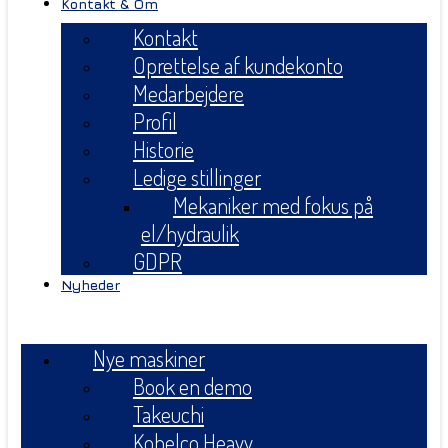
Kontakt & Om
Kontakt
Oprettelse af kundekonto
Medarbejdere
Profil
Historie
Ledige stillinger
Mekaniker med fokus på
el/hydraulik
GDPR
Nyheder
Menu
Nye maskiner
Book en demo
Takeuchi
Kobelco Heavy