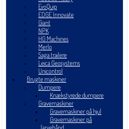
EvoQuip
EDGE Innovate
Giant
NPK
HG Machines
Merlo
Saga trailere
Leica Geosystems
Unicontrol
Brugte maskiner
Dumpere
Knækstyrede dumpere
Gravemaskiner
Gravemaskiner på hjul
Gravemaskiner på
larvebånd