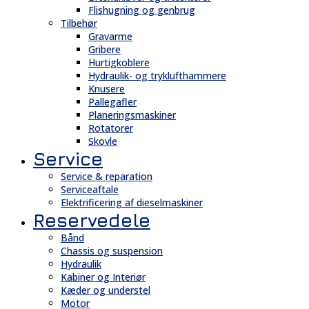
Flishugning og genbrug
Tilbehør
Gravarme
Gribere
Hurtigkoblere
Hydraulik- og tryklufthammere
Knusere
Pallegafler
Planeringsmaskiner
Rotatorer
Skovle
Service
Service & reparation
Serviceaftale
Elektrificering af dieselmaskiner
Reservedele
Bånd
Chassis og suspension
Hydraulik
Kabiner og Interiør
Kæder og understel
Motor