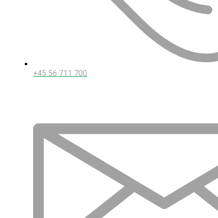
+45 56 711 700