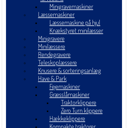
Minigravemaskiner
Læssemaskiner
Læssemaskine på hjul
Knækstyret minilæsser
Minigravere
Minilæssere
Rendegravere
Teleskoplæssere
Knusere & sorteringsanlæg
Have & Park
Fejemaskiner
Græsslåmaskiner
Traktorklippere
Zero Turn klippere
Hækkeklippere
Kompakte traktorer