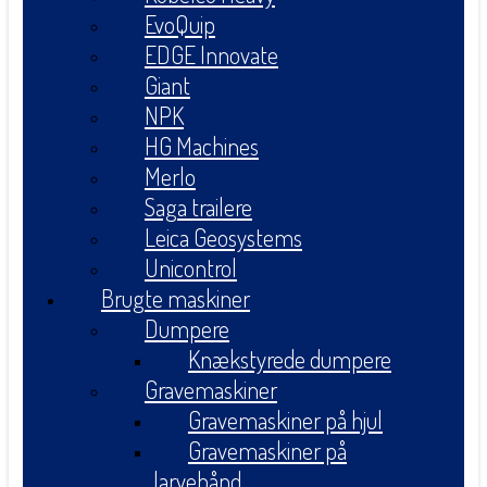
EvoQuip
EDGE Innovate
Giant
NPK
HG Machines
Merlo
Saga trailere
Leica Geosystems
Unicontrol
Brugte maskiner
Dumpere
Knækstyrede dumpere
Gravemaskiner
Gravemaskiner på hjul
Gravemaskiner på
larvebånd