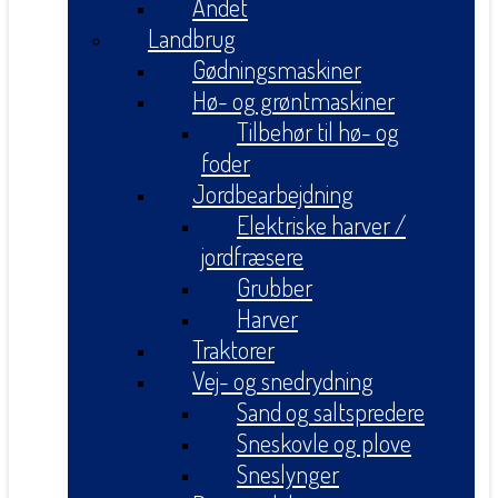
Andet
Landbrug
Gødningsmaskiner
Hø- og grøntmaskiner
Tilbehør til hø- og
foder
Jordbearbejdning
Elektriske harver /
jordfræsere
Grubber
Harver
Traktorer
Vej- og snedrydning
Sand og saltspredere
Sneskovle og plove
Sneslynger