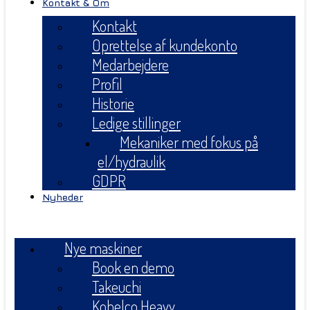
Kontakt & Om
Kontakt
Oprettelse af kundekonto
Medarbejdere
Profil
Historie
Ledige stillinger
Mekaniker med fokus på
el/hydraulik
GDPR
Nyheder
Menu
Nye maskiner
Book en demo
Takeuchi
Kobelco Heavy