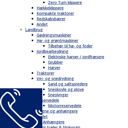
Zero Turn klippere
Hækkeklippere
Kompakte traktorer
Redskabsbærer
Andet
Landbrug
Gødningsmaskiner
Hø- og grøntmaskiner
Tilbehør til hø- og foder
Jordbearbejdning
Elektriske harver / jordfræsere
Grubber
Harver
Traktorer
Vej- og snedrydning
Sand og saltspredere
Sneskovle og plove
Sneslynger
Reservedele
Motorreservedele
Vogne og anhængere
Andet
Trailere / Anhængere
Semi trailer & blokvogn