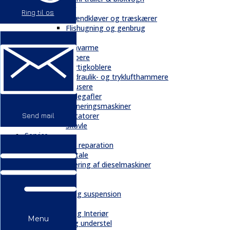
Skovbrug
Ring til os
Brændkløver og træskærer
Flishugning og genbrug
Tilbehør
Gravarme
Gribere
Hurtigkoblere
Hydraulik- og tryklufthammere
Knusere
Pallegafler
Planeringsmaskiner
Rotatorer
Send mail
Skovle
Service
Service & reparation
Serviceaftale
Elektrificering af dieselmaskiner
Reservedele
Bånd
Chassis og suspension
Hydraulik
Kabiner og Interiør
Menu
Kæder og understel