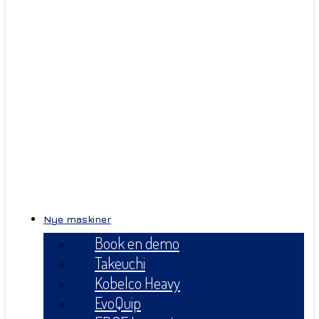
Nye maskiner
Book en demo
Takeuchi
Kobelco Heavy
EvoQuip