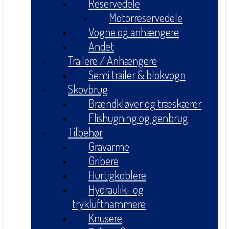
Reservedele
Motorreservedele
Vogne og anhængere
Andet
Trailere / Anhængere
Semi trailer & blokvogn
Skovbrug
Brændkløver og træskærer
Flishugning og genbrug
Tilbehør
Gravarme
Gribere
Hurtigkoblere
Hydraulik- og
tryklufthammere
Knusere