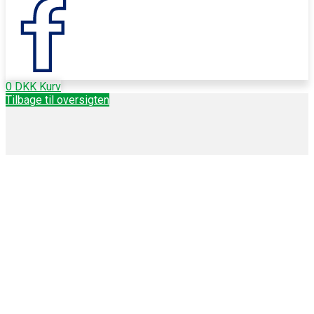
0
DKK
Kurv
Tilbage til oversigten