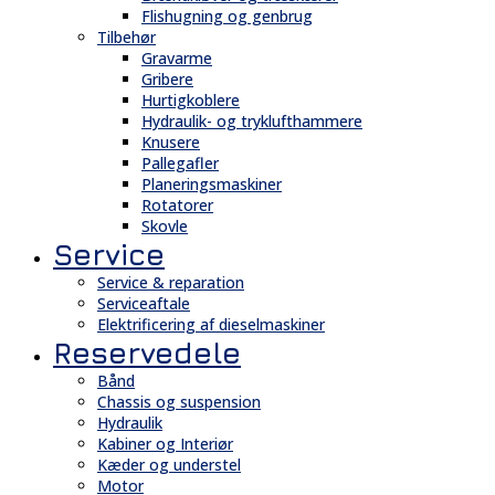
Flishugning og genbrug
Tilbehør
Gravarme
Gribere
Hurtigkoblere
Hydraulik- og tryklufthammere
Knusere
Pallegafler
Planeringsmaskiner
Rotatorer
Skovle
Service
Service & reparation
Serviceaftale
Elektrificering af dieselmaskiner
Reservedele
Bånd
Chassis og suspension
Hydraulik
Kabiner og Interiør
Kæder og understel
Motor