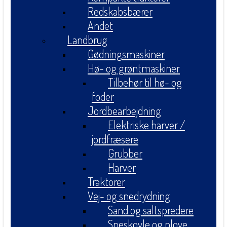
Redskabsbærer
Andet
Landbrug
Gødningsmaskiner
Hø- og grøntmaskiner
Tilbehør til hø- og
foder
Jordbearbejdning
Elektriske harver /
jordfræsere
Grubber
Harver
Traktorer
Vej- og snedrydning
Sand og saltspredere
Sneskovle og plove