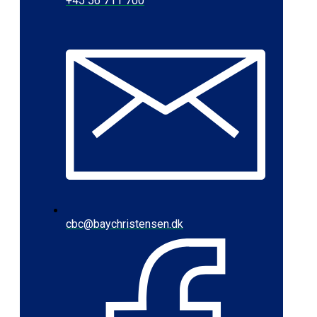
+45 56 711 700
cbc@baychristensen.dk