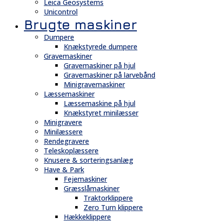
Leica Geosystems
Unicontrol
Brugte maskiner
Dumpere
Knækstyrede dumpere
Gravemaskiner
Gravemaskiner på hjul
Gravemaskiner på larvebånd
Minigravemaskiner
Læssemaskiner
Læssemaskine på hjul
Knækstyret minilæsser
Minigravere
Minilæssere
Rendegravere
Teleskoplæssere
Knusere & sorteringsanlæg
Have & Park
Fejemaskiner
Græsslåmaskiner
Traktorklippere
Zero Turn klippere
Hækkeklippere