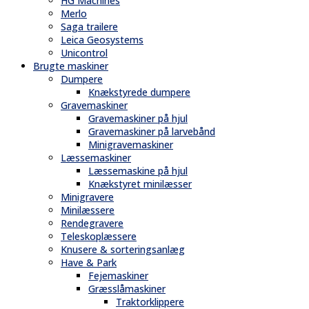
HG Machines
Merlo
Saga trailere
Leica Geosystems
Unicontrol
Brugte maskiner
Dumpere
Knækstyrede dumpere
Gravemaskiner
Gravemaskiner på hjul
Gravemaskiner på larvebånd
Minigravemaskiner
Læssemaskiner
Læssemaskine på hjul
Knækstyret minilæsser
Minigravere
Minilæssere
Rendegravere
Teleskoplæssere
Knusere & sorteringsanlæg
Have & Park
Fejemaskiner
Græsslåmaskiner
Traktorklippere