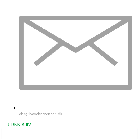
cbc@baychristensen.dk
0
DKK
Kurv