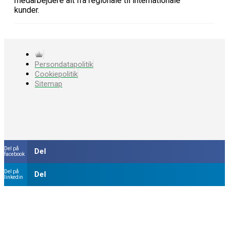
medarbejdere alt fra regionale til internationale
kunder.
Persondatapolitik
Cookiepolitik
Sitemap
Del på
Del
facebook
Del på
Del
linkedin