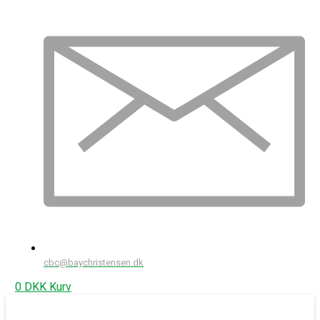
cbc@baychristensen.dk
0
DKK
Kurv