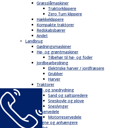
Græsslåmaskiner
Traktorklippere
Zero Turn klippere
Hækkeklippere
Kompakte traktorer
Redskabsbærer
Andet
Landbrug
Gødningsmaskiner
Hø- og grøntmaskiner
Tilbehør til hø- og foder
Jordbearbejdning
Elektriske harver / jordfræsere
Grubber
Harver
Traktorer
Vej- og snedrydning
Sand og saltspredere
Sneskovle og plove
Sneslynger
Reservedele
Motorreservedele
Vogne og anhængere
Andet