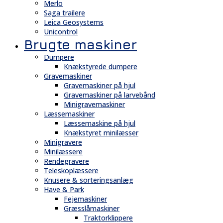
Merlo
Saga trailere
Leica Geosystems
Unicontrol
Brugte maskiner
Dumpere
Knækstyrede dumpere
Gravemaskiner
Gravemaskiner på hjul
Gravemaskiner på larvebånd
Minigravemaskiner
Læssemaskiner
Læssemaskine på hjul
Knækstyret minilæsser
Minigravere
Minilæssere
Rendegravere
Teleskoplæssere
Knusere & sorteringsanlæg
Have & Park
Fejemaskiner
Græsslåmaskiner
Traktorklippere