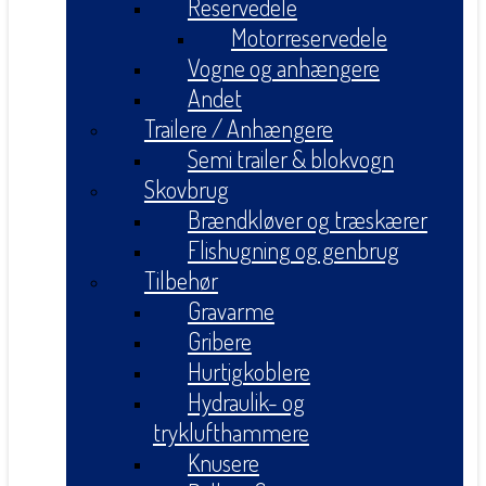
Reservedele
Motorreservedele
Vogne og anhængere
Andet
Trailere / Anhængere
Semi trailer & blokvogn
Skovbrug
Brændkløver og træskærer
Flishugning og genbrug
Tilbehør
Gravarme
Gribere
Hurtigkoblere
Hydraulik- og
tryklufthammere
Knusere