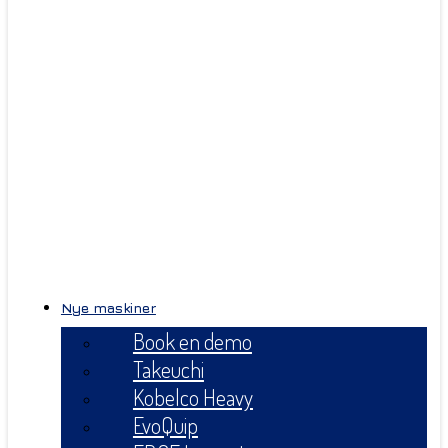
Nye maskiner
Book en demo
Takeuchi
Kobelco Heavy
EvoQuip