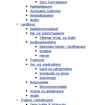
Zero Turn klippere
Hækkeklippere
Kompakte traktorer
Redskabsbærer
Andet
Landbrug
Gødningsmaskiner
Hø- og grøntmaskiner
Tilbehør til hø- og foder
Jordbearbejdning
Elektriske harver / jordfræsere
Grubber
Harver
Traktorer
Vej- og snedrydning
Sand og saltspredere
Sneskovle og plove
Sneslynger
Reservedele
Motorreservedele
Vogne og anhængere
Andet
Trailere / Anhængere
Semi trailer & blokvogn