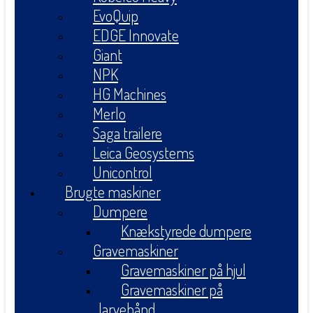
EvoQuip
EDGE Innovate
Giant
NPK
HG Machines
Merlo
Saga trailere
Leica Geosystems
Unicontrol
Brugte maskiner
Dumpere
Knækstyrede dumpere
Gravemaskiner
Gravemaskiner på hjul
Gravemaskiner på
larvebånd