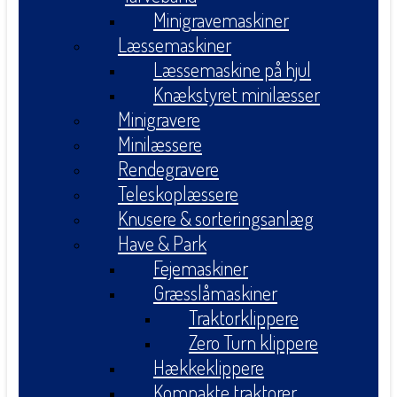
Minigravemaskiner
Læssemaskiner
Læssemaskine på hjul
Knækstyret minilæsser
Minigravere
Minilæssere
Rendegravere
Teleskoplæssere
Knusere & sorteringsanlæg
Have & Park
Fejemaskiner
Græsslåmaskiner
Traktorklippere
Zero Turn klippere
Hækkeklippere
Kompakte traktorer