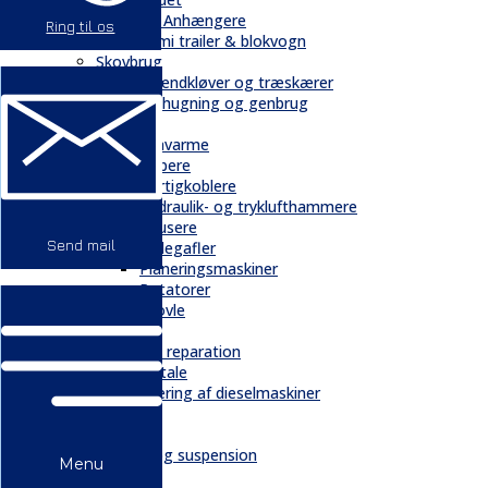
Trailere / Anhængere
Ring til os
Semi trailer & blokvogn
Skovbrug
Brændkløver og træskærer
Flishugning og genbrug
Tilbehør
Gravarme
Gribere
Hurtigkoblere
Hydraulik- og tryklufthammere
Knusere
Send mail
Pallegafler
Planeringsmaskiner
Rotatorer
Skovle
Service
Service & reparation
Serviceaftale
Elektrificering af dieselmaskiner
Reservedele
Bånd
Chassis og suspension
Menu
Hydraulik