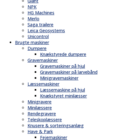
Giant
NPK
HG Machines
Merlo
Saga trailere
Leica Geosystems
Unicontrol
Brugte maskiner
Dumpere
Knækstyrede dumpere
Gravemaskiner
Gravemaskiner på hjul
Gravemaskiner på larvebånd
Minigravemaskiner
Læssemaskiner
Læssemaskine på hjul
Knækstyret minilæsser
Minigravere
Minilæssere
Rendegravere
Teleskoplæssere
Knusere & sorteringsanlæg
Have & Park
Fejemaskiner