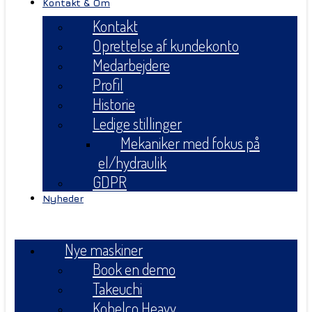
Kontakt & Om
Kontakt
Oprettelse af kundekonto
Medarbejdere
Profil
Historie
Ledige stillinger
Mekaniker med fokus på
el/hydraulik
GDPR
Nyheder
Menu
Nye maskiner
Book en demo
Takeuchi
Kobelco Heavy