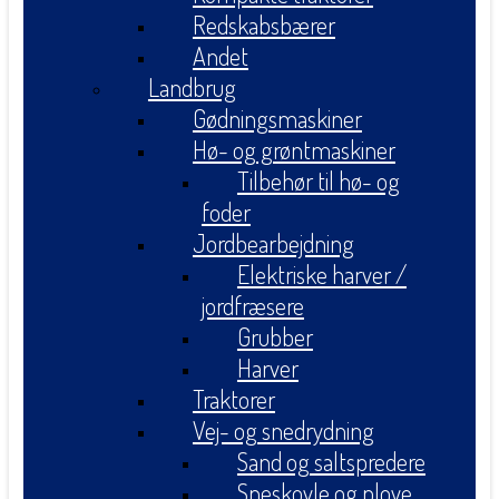
Redskabsbærer
Andet
Landbrug
Gødningsmaskiner
Hø- og grøntmaskiner
Tilbehør til hø- og
foder
Jordbearbejdning
Elektriske harver /
jordfræsere
Grubber
Harver
Traktorer
Vej- og snedrydning
Sand og saltspredere
Sneskovle og plove