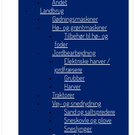
Andet
Landbrug
Gødningsmaskiner
Hø- og grøntmaskiner
Tilbehør til hø- og
foder
Jordbearbejdning
Elektriske harver /
jordfræsere
Grubber
Harver
Traktorer
Vej- og snedrydning
Sand og saltspredere
Sneskovle og plove
Sneslynger