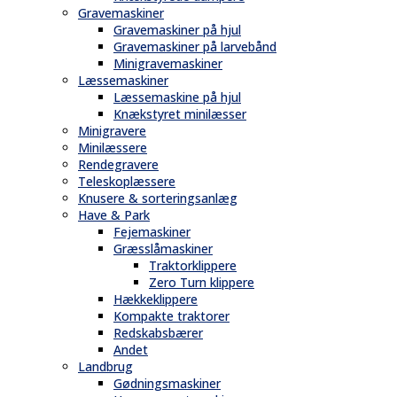
Gravemaskiner
Gravemaskiner på hjul
Gravemaskiner på larvebånd
Minigravemaskiner
Læssemaskiner
Læssemaskine på hjul
Knækstyret minilæsser
Minigravere
Minilæssere
Rendegravere
Teleskoplæssere
Knusere & sorteringsanlæg
Have & Park
Fejemaskiner
Græsslåmaskiner
Traktorklippere
Zero Turn klippere
Hækkeklippere
Kompakte traktorer
Redskabsbærer
Andet
Landbrug
Gødningsmaskiner