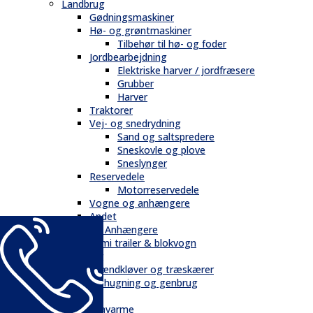
Landbrug
Gødningsmaskiner
Hø- og grøntmaskiner
Tilbehør til hø- og foder
Jordbearbejdning
Elektriske harver / jordfræsere
Grubber
Harver
Traktorer
Vej- og snedrydning
Sand og saltspredere
Sneskovle og plove
Sneslynger
Reservedele
Motorreservedele
Vogne og anhængere
Andet
Trailere / Anhængere
Semi trailer & blokvogn
Skovbrug
Brændkløver og træskærer
Flishugning og genbrug
Tilbehør
Gravarme