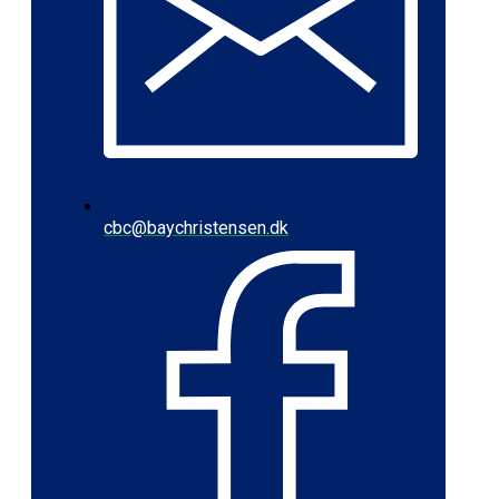
cbc@baychristensen.dk