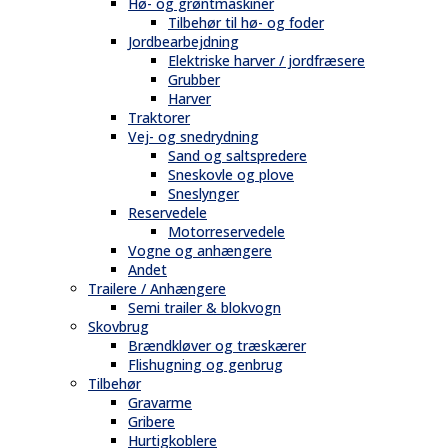
Hø- og grøntmaskiner
Tilbehør til hø- og foder
Jordbearbejdning
Elektriske harver / jordfræsere
Grubber
Harver
Traktorer
Vej- og snedrydning
Sand og saltspredere
Sneskovle og plove
Sneslynger
Reservedele
Motorreservedele
Vogne og anhængere
Andet
Trailere / Anhængere
Semi trailer & blokvogn
Skovbrug
Brændkløver og træskærer
Flishugning og genbrug
Tilbehør
Gravarme
Gribere
Hurtigkoblere