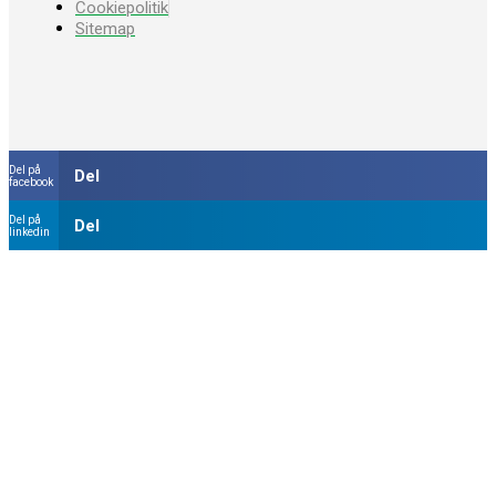
Cookiepolitik
Sitemap
Del på
Del
facebook
Del på
Del
linkedin