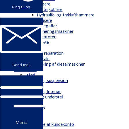
Gribere
Ring til os
Hurtigkoblere
Hydraulik- og tryklufthammere
Knusere
Pallegafler
Planeringsmaskiner
Rotatorer
Skovle
Service
Service & reparation
Serviceaftale
Elektrificering af dieselmaskiner
Send mail
Reservedele
Bånd
Chassis og suspension
Hydraulik
Kabiner og Interiør
Kæder og understel
Motor
Quickshop
Kontakt & Om
Kontakt
Menu
Oprettelse af kundekonto