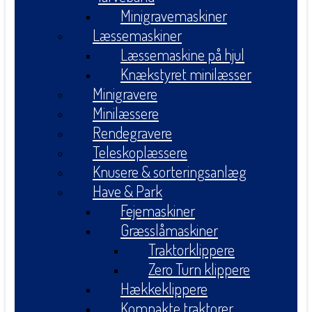
Minigravemaskiner
Læssemaskiner
Læssemaskine på hjul
Knækstyret minilæsser
Minigravere
Minilæssere
Rendegravere
Teleskoplæssere
Knusere & sorteringsanlæg
Have & Park
Fejemaskiner
Græsslåmaskiner
Traktorklippere
Zero Turn klippere
Hækkeklippere
Kompakte traktorer