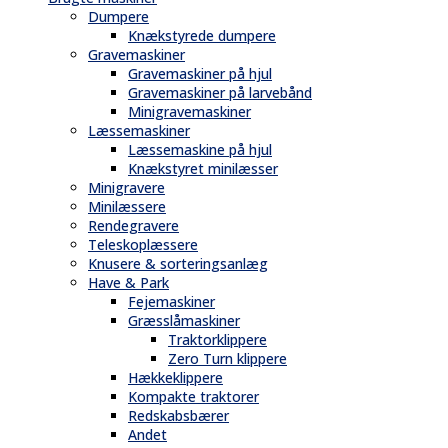
Dumpere
Knækstyrede dumpere
Gravemaskiner
Gravemaskiner på hjul
Gravemaskiner på larvebånd
Minigravemaskiner
Læssemaskiner
Læssemaskine på hjul
Knækstyret minilæsser
Minigravere
Minilæssere
Rendegravere
Teleskoplæssere
Knusere & sorteringsanlæg
Have & Park
Fejemaskiner
Græsslåmaskiner
Traktorklippere
Zero Turn klippere
Hækkeklippere
Kompakte traktorer
Redskabsbærer
Andet