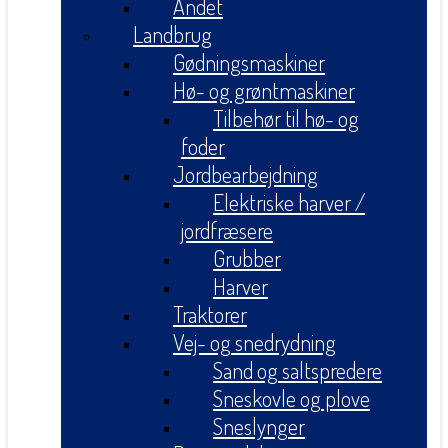
Andet
Landbrug
Gødningsmaskiner
Hø- og grøntmaskiner
Tilbehør til hø- og
foder
Jordbearbejdning
Elektriske harver /
jordfræsere
Grubber
Harver
Traktorer
Vej- og snedrydning
Sand og saltspredere
Sneskovle og plove
Sneslynger