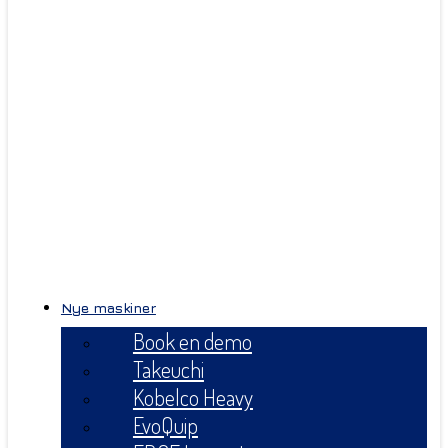
Nye maskiner
Book en demo
Takeuchi
Kobelco Heavy
EvoQuip