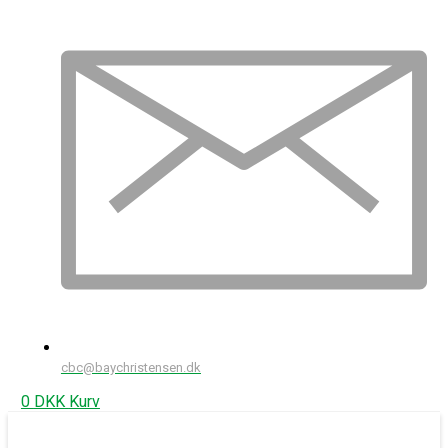
cbc@baychristensen.dk
0
DKK
Kurv