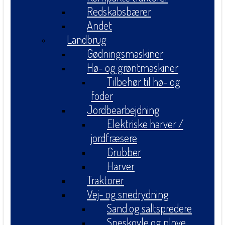
Redskabsbærer
Andet
Landbrug
Gødningsmaskiner
Hø- og grøntmaskiner
Tilbehør til hø- og
foder
Jordbearbejdning
Elektriske harver /
jordfræsere
Grubber
Harver
Traktorer
Vej- og snedrydning
Sand og saltspredere
Sneskovle og plove