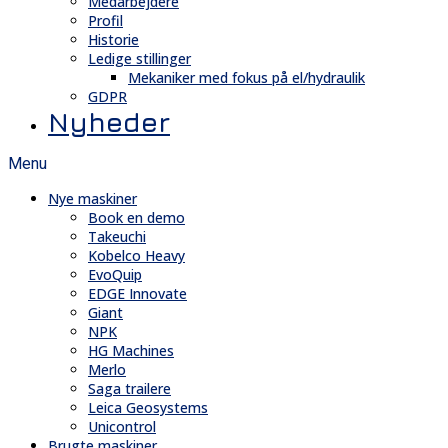
Medarbejdere
Profil
Historie
Ledige stillinger
Mekaniker med fokus på el/hydraulik
GDPR
Nyheder
Menu
Nye maskiner
Book en demo
Takeuchi
Kobelco Heavy
EvoQuip
EDGE Innovate
Giant
NPK
HG Machines
Merlo
Saga trailere
Leica Geosystems
Unicontrol
Brugte maskiner