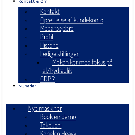
Kontakt & Om
Kontakt
Oprettelse af kundekonto
Medarbejdere
Profil
Historie
Ledige stillinger
Mekaniker med fokus på
el/hydraulik
GDPR
Nyheder
Menu
Nye maskiner
Book en demo
Takeuchi
Kobelco Heavy