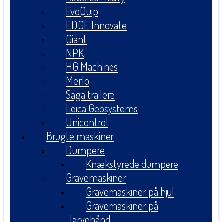
EvoQuip
EDGE Innovate
Giant
NPK
HG Machines
Merlo
Saga trailere
Leica Geosystems
Unicontrol
Brugte maskiner
Dumpere
Knækstyrede dumpere
Gravemaskiner
Gravemaskiner på hjul
Gravemaskiner på
larvebånd