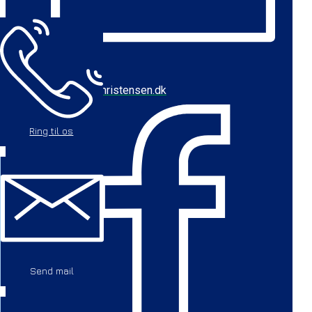
cbc@baychristensen.dk
Ring til os
Send mail