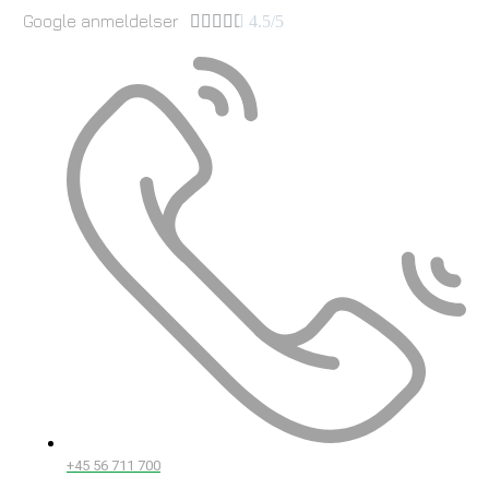
Google anmeldelser





4.5/5
+45 56 711 700