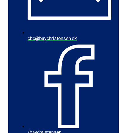
cbc@baychristensen.dk
/baychristensen