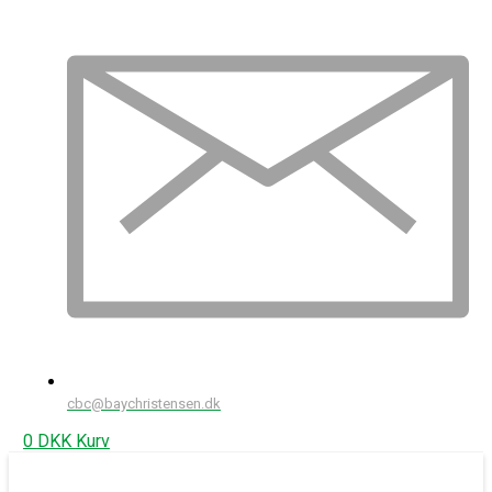
cbc@baychristensen.dk
0
DKK
Kurv