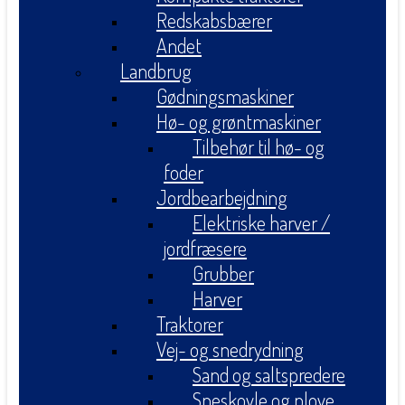
Redskabsbærer
Andet
Landbrug
Gødningsmaskiner
Hø- og grøntmaskiner
Tilbehør til hø- og
foder
Jordbearbejdning
Elektriske harver /
jordfræsere
Grubber
Harver
Traktorer
Vej- og snedrydning
Sand og saltspredere
Sneskovle og plove