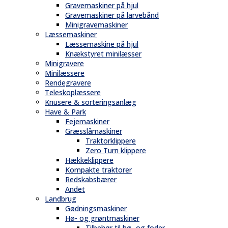
Gravemaskiner på hjul
Gravemaskiner på larvebånd
Minigravemaskiner
Læssemaskiner
Læssemaskine på hjul
Knækstyret minilæsser
Minigravere
Minilæssere
Rendegravere
Teleskoplæssere
Knusere & sorteringsanlæg
Have & Park
Fejemaskiner
Græsslåmaskiner
Traktorklippere
Zero Turn klippere
Hækkeklippere
Kompakte traktorer
Redskabsbærer
Andet
Landbrug
Gødningsmaskiner
Hø- og grøntmaskiner
Tilbehør til hø- og foder