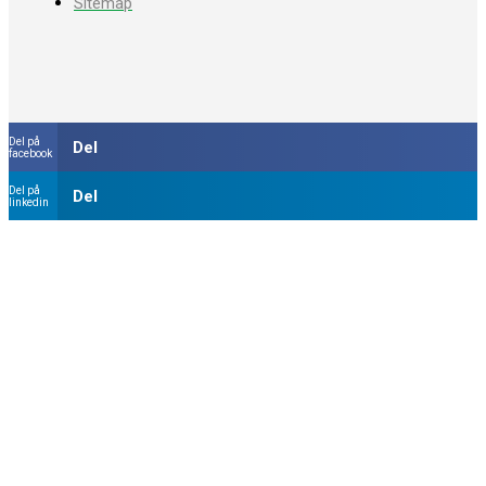
Sitemap
Del på
Del
facebook
Del på
Del
linkedin