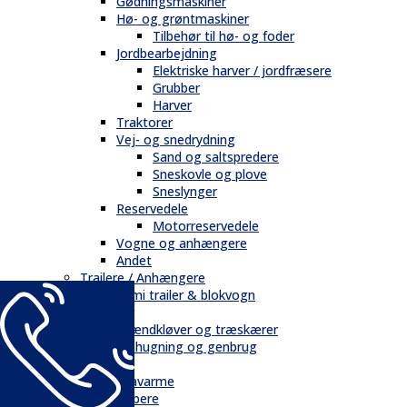
Gødningsmaskiner
Hø- og grøntmaskiner
Tilbehør til hø- og foder
Jordbearbejdning
Elektriske harver / jordfræsere
Grubber
Harver
Traktorer
Vej- og snedrydning
Sand og saltspredere
Sneskovle og plove
Sneslynger
Reservedele
Motorreservedele
Vogne og anhængere
Andet
Trailere / Anhængere
Semi trailer & blokvogn
Skovbrug
Brændkløver og træskærer
Flishugning og genbrug
Tilbehør
Gravarme
Gribere