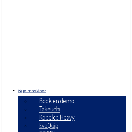
Nye maskiner
Book en demo
Takeuchi
Kobelco Heavy
EvoQuip