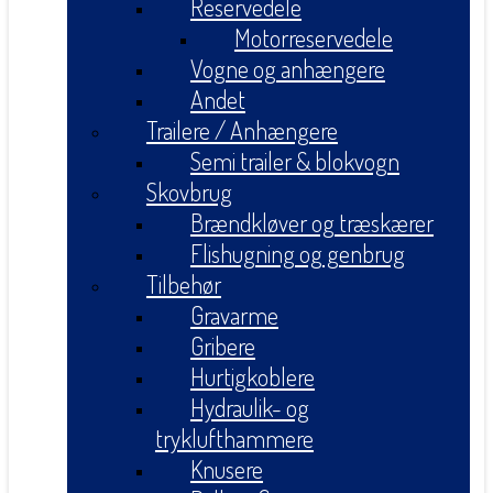
Reservedele
Motorreservedele
Vogne og anhængere
Andet
Trailere / Anhængere
Semi trailer & blokvogn
Skovbrug
Brændkløver og træskærer
Flishugning og genbrug
Tilbehør
Gravarme
Gribere
Hurtigkoblere
Hydraulik- og
tryklufthammere
Knusere