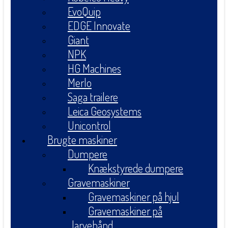
EvoQuip
EDGE Innovate
Giant
NPK
HG Machines
Merlo
Saga trailere
Leica Geosystems
Unicontrol
Brugte maskiner
Dumpere
Knækstyrede dumpere
Gravemaskiner
Gravemaskiner på hjul
Gravemaskiner på
larvebånd