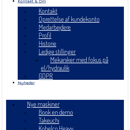
Kontakt & Om
Kontakt
Oprettelse af kundekonto
Medarbejdere
Profil
Historie
Ledige stillinger
Mekaniker med fokus på
el/hydraulik
GDPR
Nyheder
Menu
Nye maskiner
Book en demo
Takeuchi
Kobelco Heavy