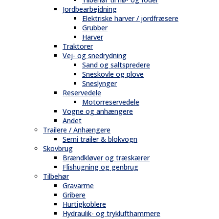
Jordbearbejdning
Elektriske harver / jordfræsere
Grubber
Harver
Traktorer
Vej- og snedrydning
Sand og saltspredere
Sneskovle og plove
Sneslynger
Reservedele
Motorreservedele
Vogne og anhængere
Andet
Trailere / Anhængere
Semi trailer & blokvogn
Skovbrug
Brændkløver og træskærer
Flishugning og genbrug
Tilbehør
Gravarme
Gribere
Hurtigkoblere
Hydraulik- og tryklufthammere