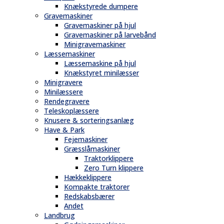
Knækstyrede dumpere
Gravemaskiner
Gravemaskiner på hjul
Gravemaskiner på larvebånd
Minigravemaskiner
Læssemaskiner
Læssemaskine på hjul
Knækstyret minilæsser
Minigravere
Minilæssere
Rendegravere
Teleskoplæssere
Knusere & sorteringsanlæg
Have & Park
Fejemaskiner
Græsslåmaskiner
Traktorklippere
Zero Turn klippere
Hækkeklippere
Kompakte traktorer
Redskabsbærer
Andet
Landbrug