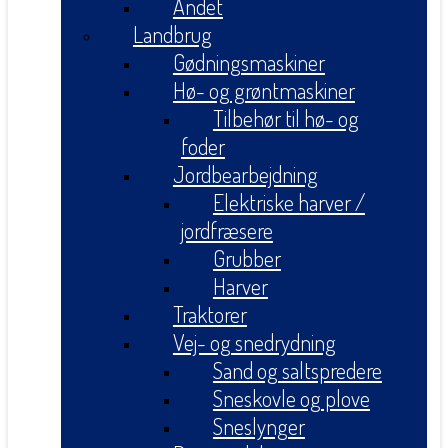
Andet
Landbrug
Gødningsmaskiner
Hø- og grøntmaskiner
Tilbehør til hø- og
foder
Jordbearbejdning
Elektriske harver /
jordfræsere
Grubber
Harver
Traktorer
Vej- og snedrydning
Sand og saltspredere
Sneskovle og plove
Sneslynger