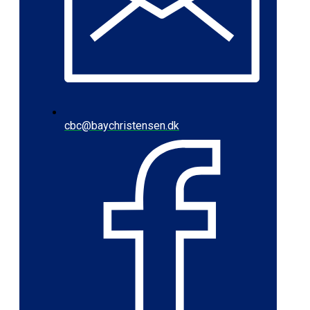
cbc@baychristensen.dk