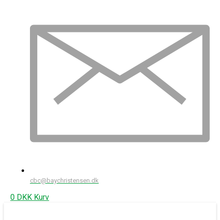
cbc@baychristensen.dk
0
DKK
Kurv