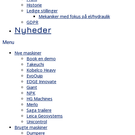
Historie
Ledige stillinger
Mekaniker med fokus på el/hydraulik
GDPR
Nyheder
Menu
Nye maskiner
Book en demo
Takeuchi
Kobelco Heavy
EvoQuip
EDGE Innovate
Giant
NPK
HG Machines
Merlo
Saga trailere
Leica Geosystems
Unicontrol
Brugte maskiner
Dumpere