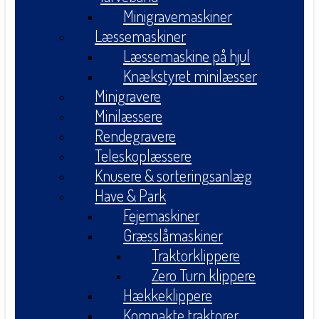
Minigravemaskiner
Læssemaskiner
Læssemaskine på hjul
Knækstyret minilæsser
Minigravere
Minilæssere
Rendegravere
Teleskoplæssere
Knusere & sorteringsanlæg
Have & Park
Fejemaskiner
Græsslåmaskiner
Traktorklippere
Zero Turn klippere
Hækkeklippere
Kompakte traktorer