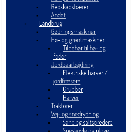
Redskabsbærer
Andet
Landbrug
Gødningsmaskiner
Hø- og grøntmaskiner
Tilbehør til hø- og
foder
Jordbearbejdning
Elektriske harver /
jordfræsere
Grubber
Harver
Traktorer
Vej- og snedrydning
Sand og saltspredere
Sneskovle og plove