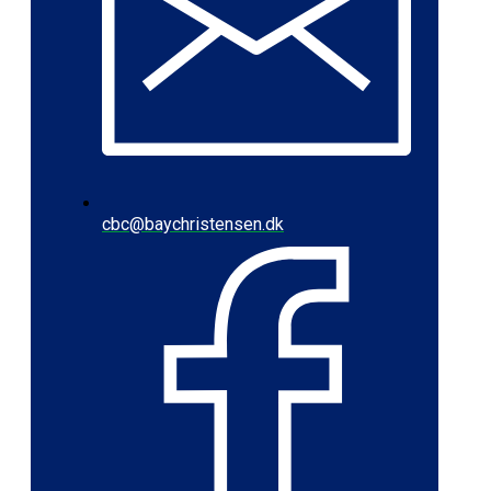
cbc@baychristensen.dk