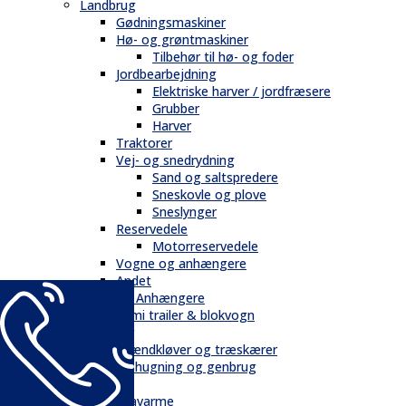
Landbrug
Gødningsmaskiner
Hø- og grøntmaskiner
Tilbehør til hø- og foder
Jordbearbejdning
Elektriske harver / jordfræsere
Grubber
Harver
Traktorer
Vej- og snedrydning
Sand og saltspredere
Sneskovle og plove
Sneslynger
Reservedele
Motorreservedele
Vogne og anhængere
Andet
Trailere / Anhængere
Semi trailer & blokvogn
Skovbrug
Brændkløver og træskærer
Flishugning og genbrug
Tilbehør
Gravarme