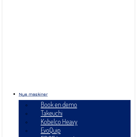
Nye maskiner
Book en demo
Takeuchi
Kobelco Heavy
EvoQuip