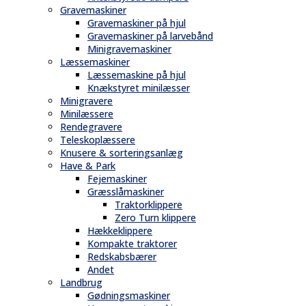
Gravemaskiner
Gravemaskiner på hjul
Gravemaskiner på larvebånd
Minigravemaskiner
Læssemaskiner
Læssemaskine på hjul
Knækstyret minilæsser
Minigravere
Minilæssere
Rendegravere
Teleskoplæssere
Knusere & sorteringsanlæg
Have & Park
Fejemaskiner
Græsslåmaskiner
Traktorklippere
Zero Turn klippere
Hækkeklippere
Kompakte traktorer
Redskabsbærer
Andet
Landbrug
Gødningsmaskiner