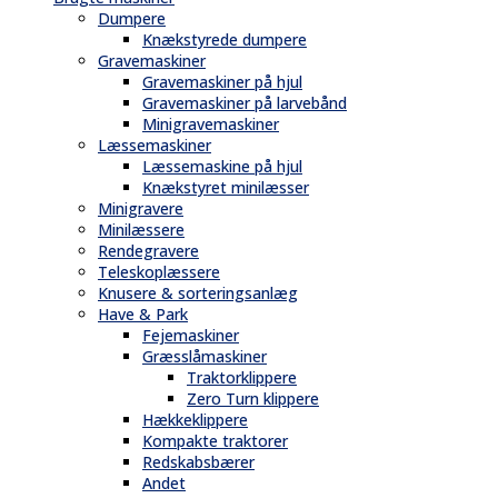
Dumpere
Knækstyrede dumpere
Gravemaskiner
Gravemaskiner på hjul
Gravemaskiner på larvebånd
Minigravemaskiner
Læssemaskiner
Læssemaskine på hjul
Knækstyret minilæsser
Minigravere
Minilæssere
Rendegravere
Teleskoplæssere
Knusere & sorteringsanlæg
Have & Park
Fejemaskiner
Græsslåmaskiner
Traktorklippere
Zero Turn klippere
Hækkeklippere
Kompakte traktorer
Redskabsbærer
Andet