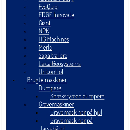
EvoQuip
EDGE Innovate
Giant
NPK
HG Machines
Merlo
Saga trailere
Leica Geosystems
Unicontrol
Brugte maskiner
Dumpere
Knækstyrede dumpere
Gravemaskiner
Gravemaskiner på hjul
Gravemaskiner på
larvebånd