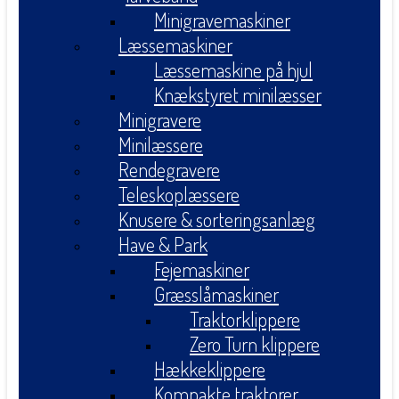
Minigravemaskiner
Læssemaskiner
Læssemaskine på hjul
Knækstyret minilæsser
Minigravere
Minilæssere
Rendegravere
Teleskoplæssere
Knusere & sorteringsanlæg
Have & Park
Fejemaskiner
Græsslåmaskiner
Traktorklippere
Zero Turn klippere
Hækkeklippere
Kompakte traktorer