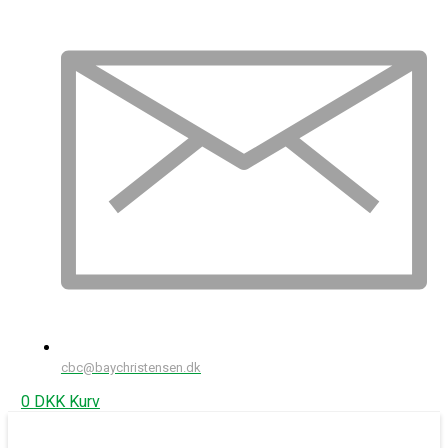
cbc@baychristensen.dk
0
DKK
Kurv