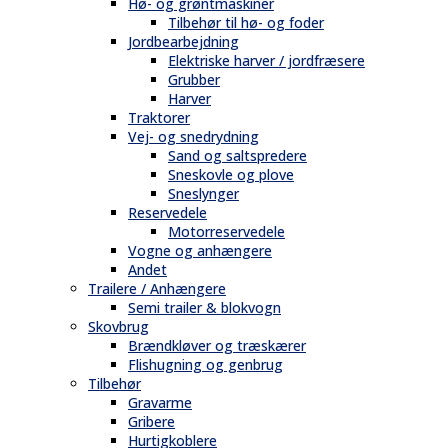
Hø- og grøntmaskiner
Tilbehør til hø- og foder
Jordbearbejdning
Elektriske harver / jordfræsere
Grubber
Harver
Traktorer
Vej- og snedrydning
Sand og saltspredere
Sneskovle og plove
Sneslynger
Reservedele
Motorreservedele
Vogne og anhængere
Andet
Trailere / Anhængere
Semi trailer & blokvogn
Skovbrug
Brændkløver og træskærer
Flishugning og genbrug
Tilbehør
Gravarme
Gribere
Hurtigkoblere