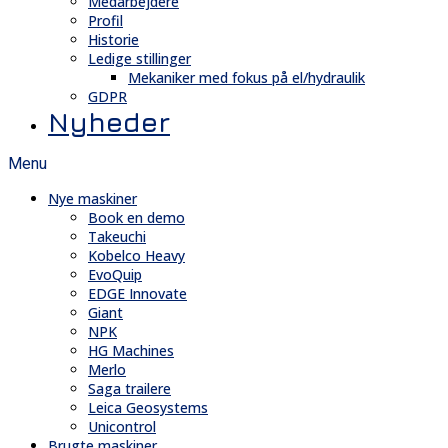
Medarbejdere
Profil
Historie
Ledige stillinger
Mekaniker med fokus på el/hydraulik
GDPR
Nyheder
Menu
Nye maskiner
Book en demo
Takeuchi
Kobelco Heavy
EvoQuip
EDGE Innovate
Giant
NPK
HG Machines
Merlo
Saga trailere
Leica Geosystems
Unicontrol
Brugte maskiner