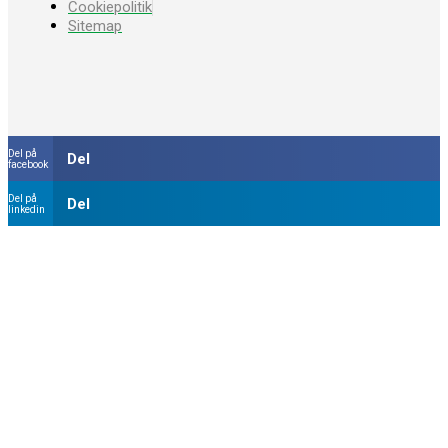
Cookiepolitik
Sitemap
Del på
Del
facebook
Del på
Del
linkedin