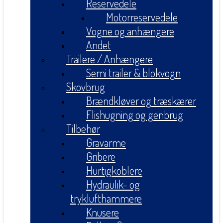
Reservedele
Motorreservedele
Vogne og anhængere
Andet
Trailere / Anhængere
Semi trailer & blokvogn
Skovbrug
Brændkløver og træskærer
Flishugning og genbrug
Tilbehør
Gravarme
Gribere
Hurtigkoblere
Hydraulik- og
tryklufthammere
Knusere