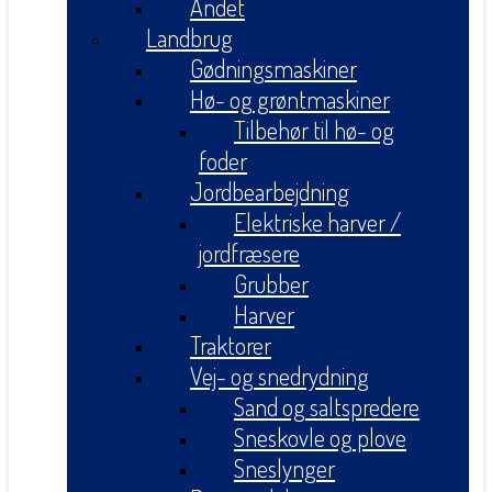
Andet
Landbrug
Gødningsmaskiner
Hø- og grøntmaskiner
Tilbehør til hø- og
foder
Jordbearbejdning
Elektriske harver /
jordfræsere
Grubber
Harver
Traktorer
Vej- og snedrydning
Sand og saltspredere
Sneskovle og plove
Sneslynger