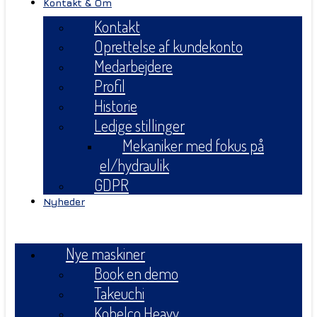
Kontakt & Om
Kontakt
Oprettelse af kundekonto
Medarbejdere
Profil
Historie
Ledige stillinger
Mekaniker med fokus på
el/hydraulik
GDPR
Nyheder
Menu
Nye maskiner
Book en demo
Takeuchi
Kobelco Heavy