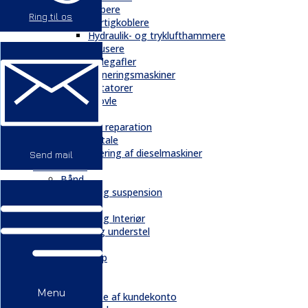
Gribere
Ring til os
Hurtigkoblere
Hydraulik- og tryklufthammere
Knusere
Pallegafler
Planeringsmaskiner
Rotatorer
Skovle
Service
Service & reparation
Serviceaftale
Elektrificering af dieselmaskiner
Send mail
Reservedele
Bånd
Chassis og suspension
Hydraulik
Kabiner og Interiør
Kæder og understel
Motor
Quickshop
Kontakt & Om
Kontakt
Menu
Oprettelse af kundekonto