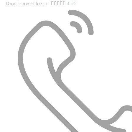
Google anmeldelser





4.5/5