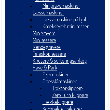
Minigravemaskiner
Læssemaskiner
Læssemaskine på hjul
Knækstyret minilæsser
Minigravere
Minilæssere
Rendegravere
Teleskoplæssere
Knusere & sorteringsanlæg
Have & Park
Fejemaskiner
Græsslåmaskiner
Traktorklippere
Zero Turn klippere
Hækkeklippere
Kompakte traktorer