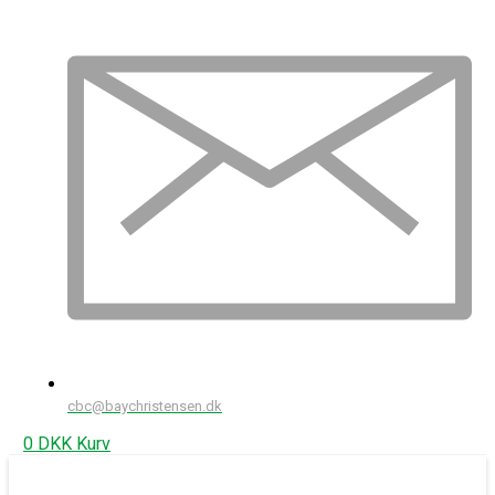
cbc@baychristensen.dk
0
DKK
Kurv