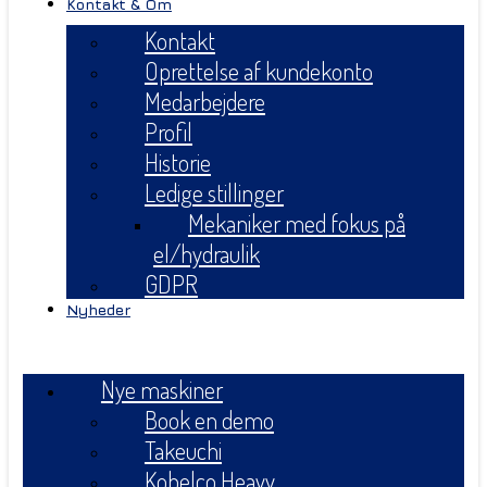
Kontakt & Om
Kontakt
Oprettelse af kundekonto
Medarbejdere
Profil
Historie
Ledige stillinger
Mekaniker med fokus på
el/hydraulik
GDPR
Nyheder
Menu
Nye maskiner
Book en demo
Takeuchi
Kobelco Heavy