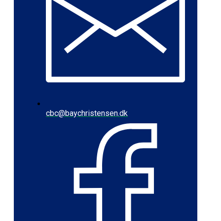
cbc@baychristensen.dk