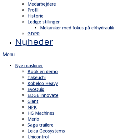
Medarbejdere
Profil
Historie
Ledige stillinger
Mekaniker med fokus på el/hydraulik
GDPR
Nyheder
Menu
Nye maskiner
Book en demo
Takeuchi
Kobelco Heavy
EvoQuip
EDGE Innovate
Giant
NPK
HG Machines
Merlo
Saga trailere
Leica Geosystems
Unicontrol