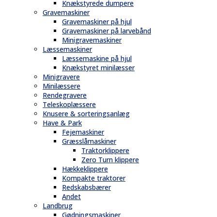
Knækstyrede dumpere
Gravemaskiner
Gravemaskiner på hjul
Gravemaskiner på larvebånd
Minigravemaskiner
Læssemaskiner
Læssemaskine på hjul
Knækstyret minilæsser
Minigravere
Minilæssere
Rendegravere
Teleskoplæssere
Knusere & sorteringsanlæg
Have & Park
Fejemaskiner
Græsslåmaskiner
Traktorklippere
Zero Turn klippere
Hækkeklippere
Kompakte traktorer
Redskabsbærer
Andet
Landbrug
Gødningsmaskiner