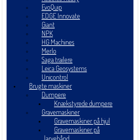
EvoQuip
EDGE Innovate
Giant
NPK
HG Machines
Merlo
Saga trailere
Leica Geosystems
Unicontrol
Brugte maskiner
Dumpere
Knækstyrede dumpere
Gravemaskiner
Gravemaskiner på hjul
Gravemaskiner på
larvebånd