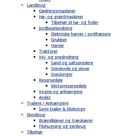
Landbrug
Gødningsmaskiner
Hø- og grøntmaskiner
Tilbehør til hø- og foder
Jordbearbejdning
Elektriske harver / jordfræsere
Grubber
Harver
Traktorer
Vej- og snedrydning
Sand og saltspredere
Sneskovle og plove
Sneslynger
Reservedele
Motorreservedele
Vogne og anhængere
Andet
Trailere / Anhængere
Semi trailer & blokvogn
Skovbrug
Brændkløver og træskærer
Flishugning og genbrug
Tilbehør