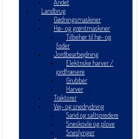
Andet
Landbrug
Gødningsmaskiner
Hø- og grøntmaskiner
Tilbehør til hø- og
foder
Jordbearbejdning
Elektriske harver /
jordfræsere
Grubber
Harver
Traktorer
Vej- og snedrydning
Sand og saltspredere
Sneskovle og plove
Sneslynger