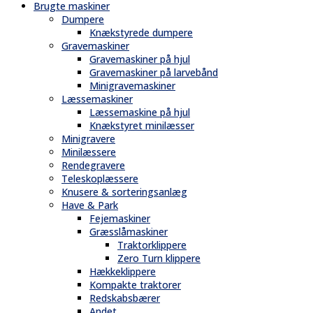
Brugte maskiner
Dumpere
Knækstyrede dumpere
Gravemaskiner
Gravemaskiner på hjul
Gravemaskiner på larvebånd
Minigravemaskiner
Læssemaskiner
Læssemaskine på hjul
Knækstyret minilæsser
Minigravere
Minilæssere
Rendegravere
Teleskoplæssere
Knusere & sorteringsanlæg
Have & Park
Fejemaskiner
Græsslåmaskiner
Traktorklippere
Zero Turn klippere
Hækkeklippere
Kompakte traktorer
Redskabsbærer
Andet