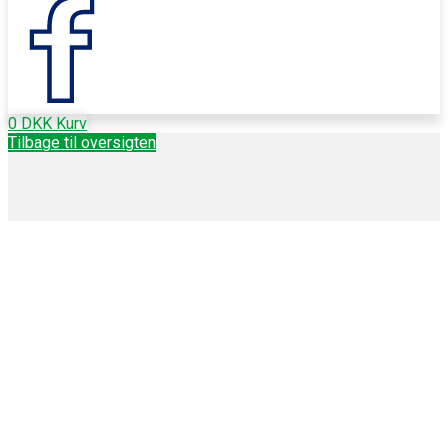
0
DKK
Kurv
Tilbage til oversigten