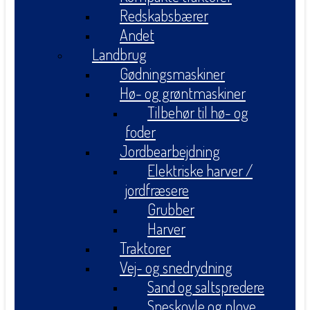
Redskabsbærer
Andet
Landbrug
Gødningsmaskiner
Hø- og grøntmaskiner
Tilbehør til hø- og
foder
Jordbearbejdning
Elektriske harver /
jordfræsere
Grubber
Harver
Traktorer
Vej- og snedrydning
Sand og saltspredere
Sneskovle og plove