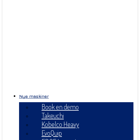
Nye maskiner
Book en demo
Takeuchi
Kobelco Heavy
EvoQuip