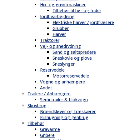
Hø- og grøntmaskiner
Tilbehør til hø- og foder
Jordbearbejdning
Elektriske harver / jordfræsere
Grubber
Harver
Traktorer
Vej- og snedrydning
Sand og saltspredere
Sneskovle og plove
Sneslynger
Reservedele
Motorreservedele
Vogne og anhængere
Andet
Trailere / Anhængere
Semi trailer & blokvogn
Skovbrug
Brændkløver og træskærer
Flishugning og genbrug
Tilbehør
Gravarme
Gribere