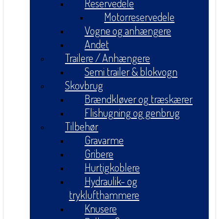
Reservedele
Motorreservedele
Vogne og anhængere
Andet
Trailere / Anhængere
Semi trailer & blokvogn
Skovbrug
Brændkløver og træskærer
Flishugning og genbrug
Tilbehør
Gravarme
Gribere
Hurtigkoblere
Hydraulik- og
tryklufthammere
Knusere