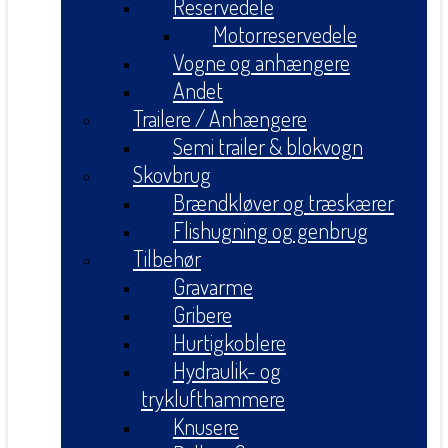
Reservedele
Motorreservedele
Vogne og anhængere
Andet
Trailere / Anhængere
Semi trailer & blokvogn
Skovbrug
Brændkløver og træskærer
Flishugning og genbrug
Tilbehør
Gravarme
Gribere
Hurtigkoblere
Hydraulik- og
tryklufthammere
Knusere