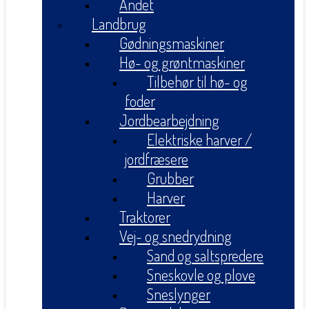
Andet
Landbrug
Gødningsmaskiner
Hø- og grøntmaskiner
Tilbehør til hø- og
foder
Jordbearbejdning
Elektriske harver /
jordfræsere
Grubber
Harver
Traktorer
Vej- og snedrydning
Sand og saltspredere
Sneskovle og plove
Sneslynger