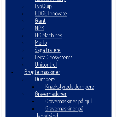
EvoQuip
EDGE Innovate
Giant
NPK
HG Machines
Merlo
Saga trailere
Leica Geosystems
Unicontrol
Brugte maskiner
Dumpere
Knækstyrede dumpere
Gravemaskiner
Gravemaskiner på hjul
Gravemaskiner på
larvebånd