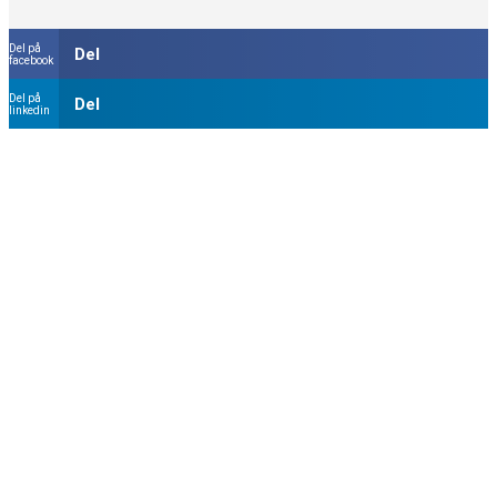
Del på
Del
facebook
Del på
Del
linkedin