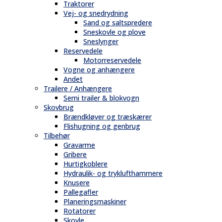
Traktorer
Vej- og snedrydning
Sand og saltspredere
Sneskovle og plove
Sneslynger
Reservedele
Motorreservedele
Vogne og anhængere
Andet
Trailere / Anhængere
Semi trailer & blokvogn
Skovbrug
Brændkløver og træskærer
Flishugning og genbrug
Tilbehør
Gravarme
Gribere
Hurtigkoblere
Hydraulik- og tryklufthammere
Knusere
Pallegafler
Planeringsmaskiner
Rotatorer
Skovle