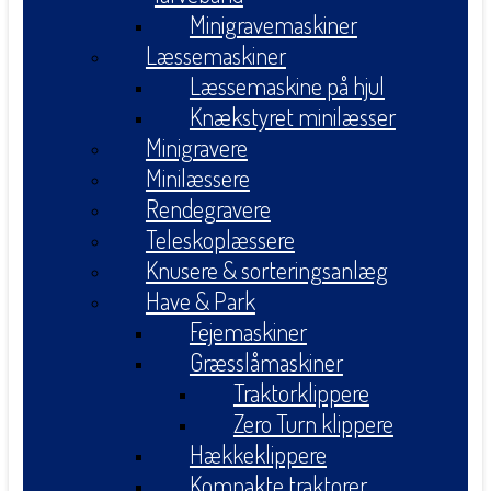
Minigravemaskiner
Læssemaskiner
Læssemaskine på hjul
Knækstyret minilæsser
Minigravere
Minilæssere
Rendegravere
Teleskoplæssere
Knusere & sorteringsanlæg
Have & Park
Fejemaskiner
Græsslåmaskiner
Traktorklippere
Zero Turn klippere
Hækkeklippere
Kompakte traktorer