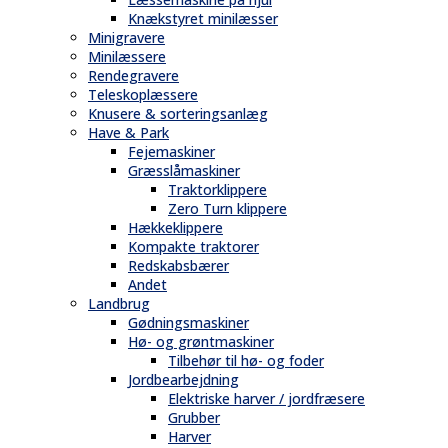
Knækstyret minilæsser
Minigravere
Minilæssere
Rendegravere
Teleskoplæssere
Knusere & sorteringsanlæg
Have & Park
Fejemaskiner
Græsslåmaskiner
Traktorklippere
Zero Turn klippere
Hækkeklippere
Kompakte traktorer
Redskabsbærer
Andet
Landbrug
Gødningsmaskiner
Hø- og grøntmaskiner
Tilbehør til hø- og foder
Jordbearbejdning
Elektriske harver / jordfræsere
Grubber
Harver