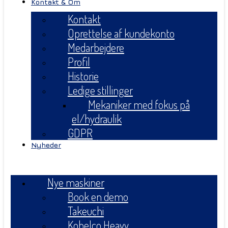
Kontakt & Om
Kontakt
Oprettelse af kundekonto
Medarbejdere
Profil
Historie
Ledige stillinger
Mekaniker med fokus på
el/hydraulik
GDPR
Nyheder
Menu
Nye maskiner
Book en demo
Takeuchi
Kobelco Heavy