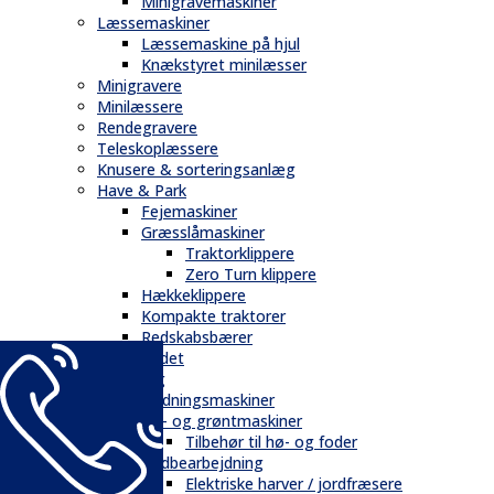
Minigravemaskiner
Læssemaskiner
Læssemaskine på hjul
Knækstyret minilæsser
Minigravere
Minilæssere
Rendegravere
Teleskoplæssere
Knusere & sorteringsanlæg
Have & Park
Fejemaskiner
Græsslåmaskiner
Traktorklippere
Zero Turn klippere
Hækkeklippere
Kompakte traktorer
Redskabsbærer
Andet
Landbrug
Gødningsmaskiner
Hø- og grøntmaskiner
Tilbehør til hø- og foder
Jordbearbejdning
Elektriske harver / jordfræsere