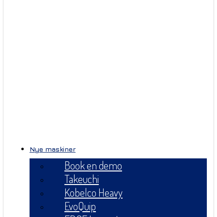
Nye maskiner
Book en demo
Takeuchi
Kobelco Heavy
EvoQuip