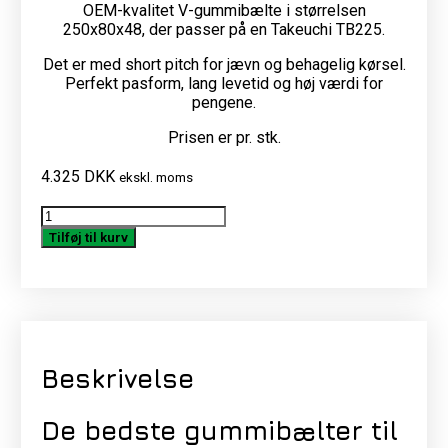
OEM-kvalitet V-gummibælte i størrelsen
250x80x48, der passer på en Takeuchi TB225.
Det er med short pitch for jævn og behagelig kørsel.
Perfekt pasform, lang levetid og høj værdi for
pengene.
Prisen er pr. stk.
4.325
DKK
ekskl. moms
Gummibælte
til
Tilføj til kurv
Takeuchi
TB225
antal
Beskrivelse
De bedste gummibælter til