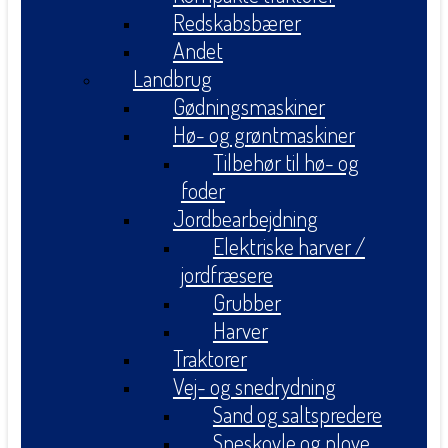
Redskabsbærer
Andet
Landbrug
Gødningsmaskiner
Hø- og grøntmaskiner
Tilbehør til hø- og
foder
Jordbearbejdning
Elektriske harver /
jordfræsere
Grubber
Harver
Traktorer
Vej- og snedrydning
Sand og saltspredere
Sneskovle og plove