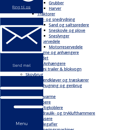
Grubber
Ring til os
Harver
Traktorer
Vej- og snedrydning
Sand og saltspredere
Sneskovle og plove
Sneslynger
Reservedele
Motorreservedele
Vogne og anhængere
Andet
Trailere / Anhængere
Send mail
Semi trailer & blokvogn
Skovbrug
Brændkløver og træskærer
Flishugning og genbrug
Tilbehør
Gravarme
Gribere
Hurtigkoblere
Hydraulik- og tryklufthammere
Knusere
Menu
Pallegafler
Planeringsmaskiner