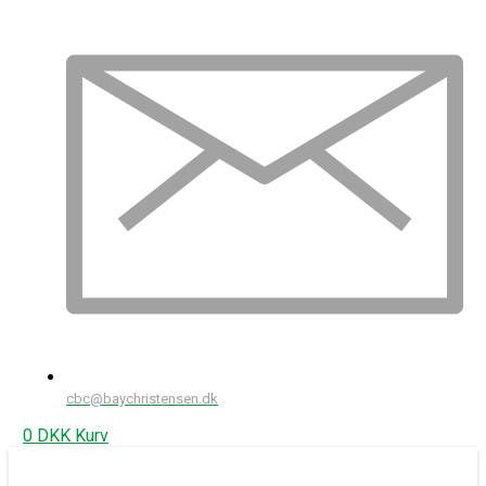
cbc@baychristensen.dk
0
DKK
Kurv