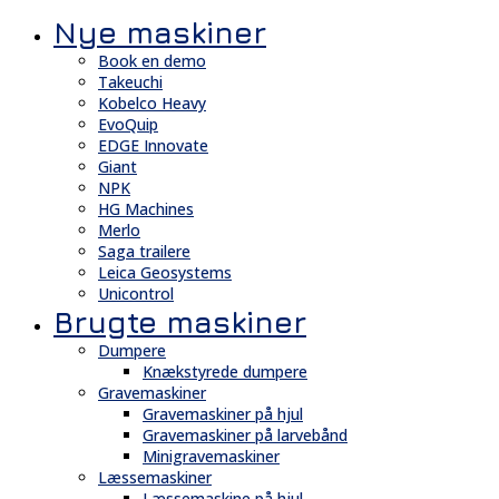
Nye maskiner
Book en demo
Takeuchi
Kobelco Heavy
EvoQuip
EDGE Innovate
Giant
NPK
HG Machines
Merlo
Saga trailere
Leica Geosystems
Unicontrol
Brugte maskiner
Dumpere
Knækstyrede dumpere
Gravemaskiner
Gravemaskiner på hjul
Gravemaskiner på larvebånd
Minigravemaskiner
Læssemaskiner
Læssemaskine på hjul