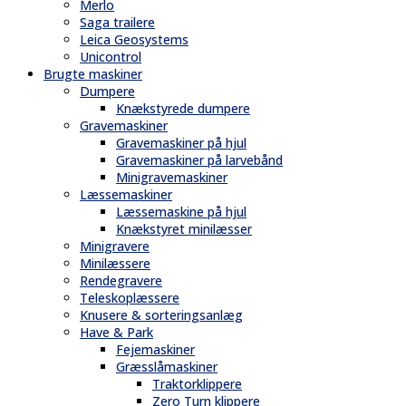
Merlo
Saga trailere
Leica Geosystems
Unicontrol
Brugte maskiner
Dumpere
Knækstyrede dumpere
Gravemaskiner
Gravemaskiner på hjul
Gravemaskiner på larvebånd
Minigravemaskiner
Læssemaskiner
Læssemaskine på hjul
Knækstyret minilæsser
Minigravere
Minilæssere
Rendegravere
Teleskoplæssere
Knusere & sorteringsanlæg
Have & Park
Fejemaskiner
Græsslåmaskiner
Traktorklippere
Zero Turn klippere