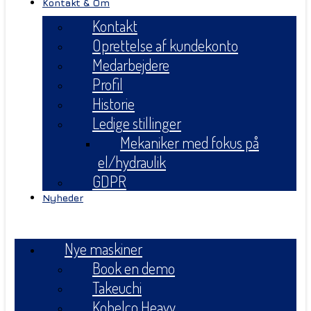
Kontakt & Om
Kontakt
Oprettelse af kundekonto
Medarbejdere
Profil
Historie
Ledige stillinger
Mekaniker med fokus på
el/hydraulik
GDPR
Nyheder
Menu
Nye maskiner
Book en demo
Takeuchi
Kobelco Heavy