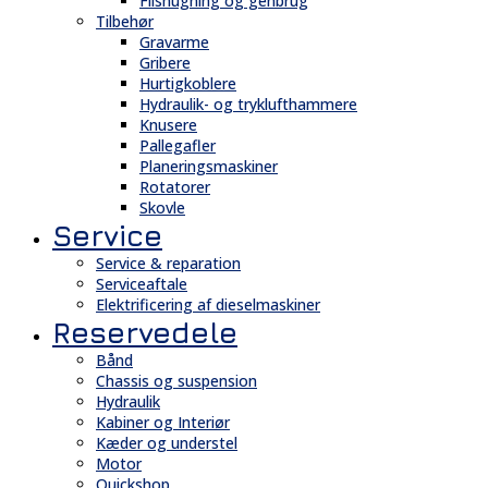
Flishugning og genbrug
Tilbehør
Gravarme
Gribere
Hurtigkoblere
Hydraulik- og tryklufthammere
Knusere
Pallegafler
Planeringsmaskiner
Rotatorer
Skovle
Service
Service & reparation
Serviceaftale
Elektrificering af dieselmaskiner
Reservedele
Bånd
Chassis og suspension
Hydraulik
Kabiner og Interiør
Kæder og understel
Motor
Quickshop