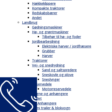
Hækkeklippere
Kompakte traktorer
Redskabsbærer
Andet
Landbrug
Gødningsmaskiner
Hø- og grøntmaskiner
Tilbehør til hø- og foder
Jordbearbejdning
Elektriske harver / jordfræsere
Grubber
Harver
Traktorer
Vej- og snedrydning
Sand og saltspredere
Sneskovle og plove
Sneslynger
Reservedele
Motorreservedele
Vogne og anhængere
Andet
Trailere / Anhængere
Semi trailer & blokvogn