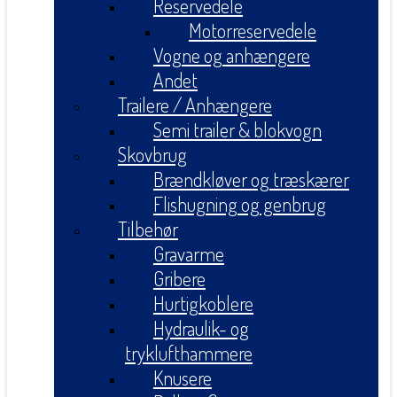
Reservedele
Motorreservedele
Vogne og anhængere
Andet
Trailere / Anhængere
Semi trailer & blokvogn
Skovbrug
Brændkløver og træskærer
Flishugning og genbrug
Tilbehør
Gravarme
Gribere
Hurtigkoblere
Hydraulik- og
tryklufthammere
Knusere