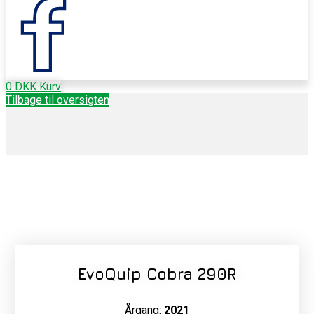
0
DKK
Kurv
Tilbage til oversigten
EvoQuip Cobra 290R
Årgang:
2021