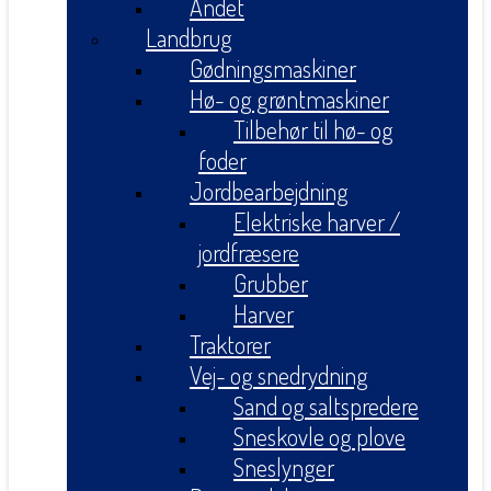
Andet
Landbrug
Gødningsmaskiner
Hø- og grøntmaskiner
Tilbehør til hø- og
foder
Jordbearbejdning
Elektriske harver /
jordfræsere
Grubber
Harver
Traktorer
Vej- og snedrydning
Sand og saltspredere
Sneskovle og plove
Sneslynger