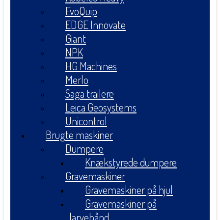
EvoQuip
EDGE Innovate
Giant
NPK
HG Machines
Merlo
Saga trailere
Leica Geosystems
Unicontrol
Brugte maskiner
Dumpere
Knækstyrede dumpere
Gravemaskiner
Gravemaskiner på hjul
Gravemaskiner på
larvebånd