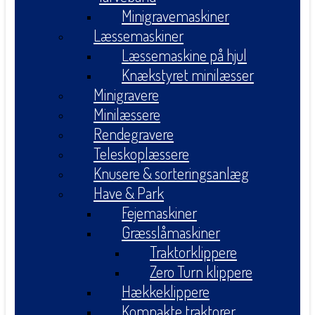
Minigravemaskiner
Læssemaskiner
Læssemaskine på hjul
Knækstyret minilæsser
Minigravere
Minilæssere
Rendegravere
Teleskoplæssere
Knusere & sorteringsanlæg
Have & Park
Fejemaskiner
Græsslåmaskiner
Traktorklippere
Zero Turn klippere
Hækkeklippere
Kompakte traktorer