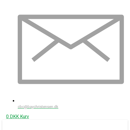
cbc@baychristensen.dk
0
DKK
Kurv