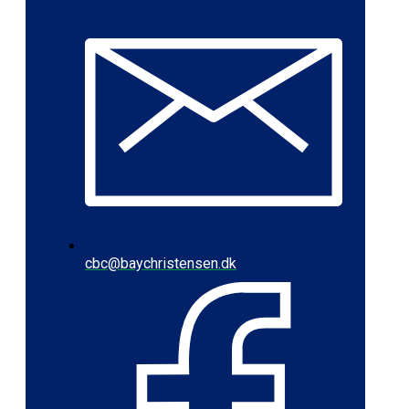
cbc@baychristensen.dk