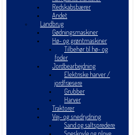
Redskabsbærer
Andet
Landbrug
Gødningsmaskiner
Hø- og grøntmaskiner
Tilbehør til hø- og
foder
Jordbearbejdning
Elektriske harver /
jordfræsere
Grubber
Harver
Traktorer
Vej- og snedrydning
Sand og saltspredere
Sneskovle og plove