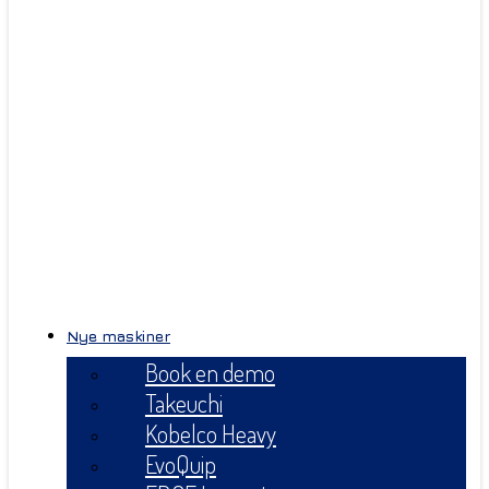
Nye maskiner
Book en demo
Takeuchi
Kobelco Heavy
EvoQuip