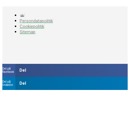
Persondatapolitik
Cookiepolitik
Sitemap
Del på
Del
facebook
Del på
Del
linkedin