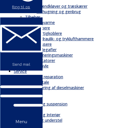
Skovbrug
Brændkløver og træskærer
Ring til os
Flishugning og genbrug
Tilbehør
Gravarme
Gribere
Hurtigkoblere
Hydraulik- og tryklufthammere
Knusere
Pallegafler
Planeringsmaskiner
Rotatorer
Send mail
Skovle
Service
Service & reparation
Serviceaftale
Elektrificering af dieselmaskiner
Reservedele
Bånd
Chassis og suspension
Hydraulik
Kabiner og Interiør
Kæder og understel
Menu
Motor