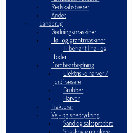
Redskabsbærer
Andet
Landbrug
Gødningsmaskiner
Hø- og grøntmaskiner
Tilbehør til hø- og
foder
Jordbearbejdning
Elektriske harver /
jordfræsere
Grubber
Harver
Traktorer
Vej- og snedrydning
Sand og saltspredere
Sneskovle og plove