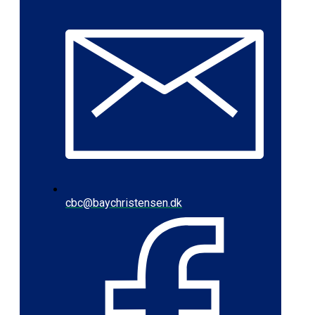
cbc@baychristensen.dk