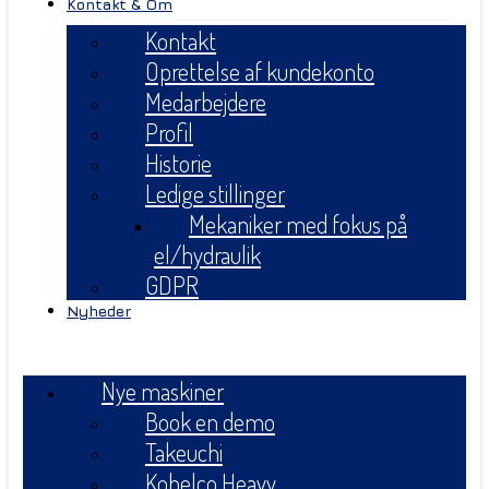
Kontakt & Om
Kontakt
Oprettelse af kundekonto
Medarbejdere
Profil
Historie
Ledige stillinger
Mekaniker med fokus på
el/hydraulik
GDPR
Nyheder
Menu
Nye maskiner
Book en demo
Takeuchi
Kobelco Heavy