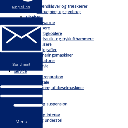
Skovbrug
Brændkløver og træskærer
Ring til os
Flishugning og genbrug
Tilbehør
Gravarme
Gribere
Hurtigkoblere
Hydraulik- og tryklufthammere
Knusere
Pallegafler
Planeringsmaskiner
Rotatorer
Send mail
Skovle
Service
Service & reparation
Serviceaftale
Elektrificering af dieselmaskiner
Reservedele
Bånd
Chassis og suspension
Hydraulik
Kabiner og Interiør
Kæder og understel
Menu
Motor