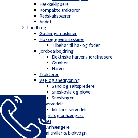
Hækkeklippere
Kompakte traktorer
Redskabsbærer
Andet
Landbrug
Gødningsmaskiner
Hø- og grøntmaskiner
Tilbehør til hø- og foder
Jordbearbejdning
Elektriske harver / jordfræsere
Grubber
Harver
Traktorer
Vej- og snedrydning
Sand og saltspredere
Sneskovle og plove
Sneslynger
Reservedele
Motorreservedele
Vogne og anhængere
Andet
Trailere / Anhængere
Semi trailer & blokvogn