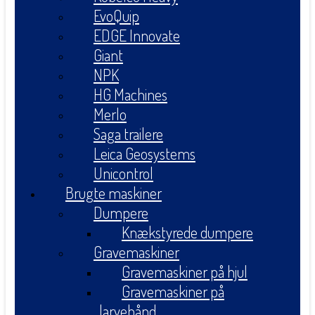
EvoQuip
EDGE Innovate
Giant
NPK
HG Machines
Merlo
Saga trailere
Leica Geosystems
Unicontrol
Brugte maskiner
Dumpere
Knækstyrede dumpere
Gravemaskiner
Gravemaskiner på hjul
Gravemaskiner på
larvebånd