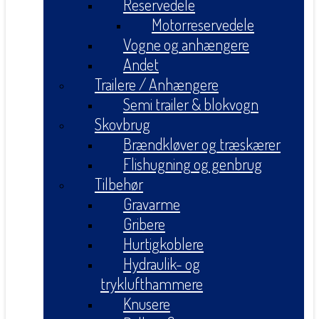
Reservedele
Motorreservedele
Vogne og anhængere
Andet
Trailere / Anhængere
Semi trailer & blokvogn
Skovbrug
Brændkløver og træskærer
Flishugning og genbrug
Tilbehør
Gravarme
Gribere
Hurtigkoblere
Hydraulik- og
tryklufthammere
Knusere