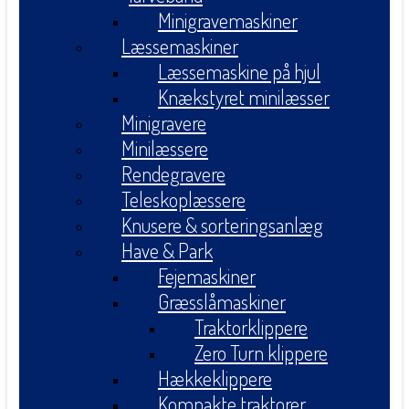
Minigravemaskiner
Læssemaskiner
Læssemaskine på hjul
Knækstyret minilæsser
Minigravere
Minilæssere
Rendegravere
Teleskoplæssere
Knusere & sorteringsanlæg
Have & Park
Fejemaskiner
Græsslåmaskiner
Traktorklippere
Zero Turn klippere
Hækkeklippere
Kompakte traktorer