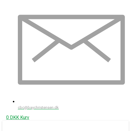
cbc@baychristensen.dk
0
DKK
Kurv