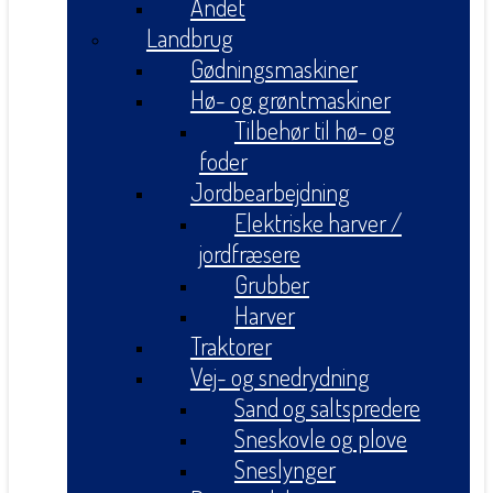
Andet
Landbrug
Gødningsmaskiner
Hø- og grøntmaskiner
Tilbehør til hø- og
foder
Jordbearbejdning
Elektriske harver /
jordfræsere
Grubber
Harver
Traktorer
Vej- og snedrydning
Sand og saltspredere
Sneskovle og plove
Sneslynger