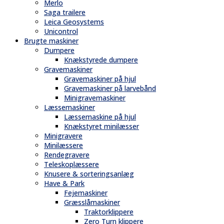
Merlo
Saga trailere
Leica Geosystems
Unicontrol
Brugte maskiner
Dumpere
Knækstyrede dumpere
Gravemaskiner
Gravemaskiner på hjul
Gravemaskiner på larvebånd
Minigravemaskiner
Læssemaskiner
Læssemaskine på hjul
Knækstyret minilæsser
Minigravere
Minilæssere
Rendegravere
Teleskoplæssere
Knusere & sorteringsanlæg
Have & Park
Fejemaskiner
Græsslåmaskiner
Traktorklippere
Zero Turn klippere