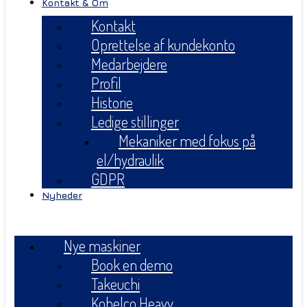
Kontakt & Om
Kontakt
Oprettelse af kundekonto
Medarbejdere
Profil
Historie
Ledige stillinger
Mekaniker med fokus på
el/hydraulik
GDPR
Nyheder
Menu
Nye maskiner
Book en demo
Takeuchi
Kobelco Heavy