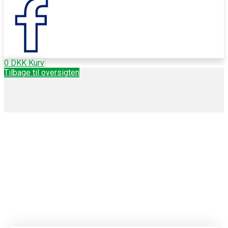
0
DKK
Kurv
Tilbage til oversigten