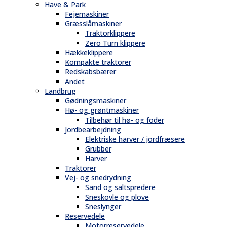
Have & Park
Fejemaskiner
Græsslåmaskiner
Traktorklippere
Zero Turn klippere
Hækkeklippere
Kompakte traktorer
Redskabsbærer
Andet
Landbrug
Gødningsmaskiner
Hø- og grøntmaskiner
Tilbehør til hø- og foder
Jordbearbejdning
Elektriske harver / jordfræsere
Grubber
Harver
Traktorer
Vej- og snedrydning
Sand og saltspredere
Sneskovle og plove
Sneslynger
Reservedele
Motorreservedele