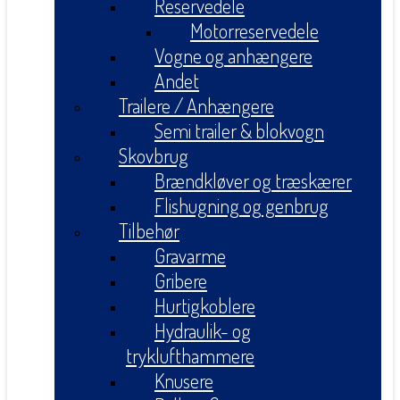
Reservedele
Motorreservedele
Vogne og anhængere
Andet
Trailere / Anhængere
Semi trailer & blokvogn
Skovbrug
Brændkløver og træskærer
Flishugning og genbrug
Tilbehør
Gravarme
Gribere
Hurtigkoblere
Hydraulik- og
tryklufthammere
Knusere