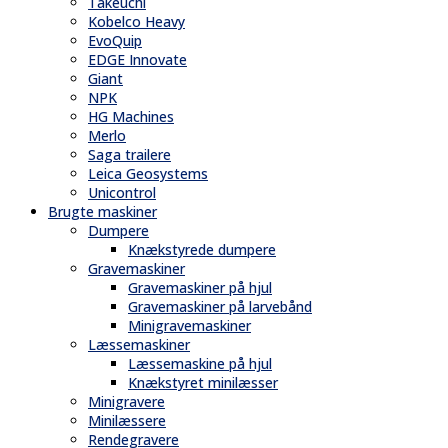
Takeuchi
Kobelco Heavy
EvoQuip
EDGE Innovate
Giant
NPK
HG Machines
Merlo
Saga trailere
Leica Geosystems
Unicontrol
Brugte maskiner
Dumpere
Knækstyrede dumpere
Gravemaskiner
Gravemaskiner på hjul
Gravemaskiner på larvebånd
Minigravemaskiner
Læssemaskiner
Læssemaskine på hjul
Knækstyret minilæsser
Minigravere
Minilæssere
Rendegravere