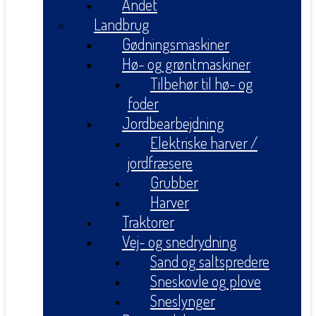
Andet
Landbrug
Gødningsmaskiner
Hø- og grøntmaskiner
Tilbehør til hø- og
foder
Jordbearbejdning
Elektriske harver /
jordfræsere
Grubber
Harver
Traktorer
Vej- og snedrydning
Sand og saltspredere
Sneskovle og plove
Sneslynger