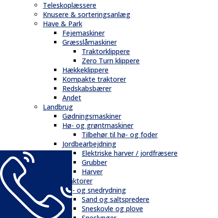
Teleskoplæssere
Knusere & sorteringsanlæg
Have & Park
Fejemaskiner
Græsslåmaskiner
Traktorklippere
Zero Turn klippere
Hækkeklippere
Kompakte traktorer
Redskabsbærer
Andet
Landbrug
Gødningsmaskiner
Hø- og grøntmaskiner
Tilbehør til hø- og foder
Jordbearbejdning
Elektriske harver / jordfræsere
Grubber
Harver
Traktorer
Vej- og snedrydning
Sand og saltspredere
Sneskovle og plove
Sneslynger