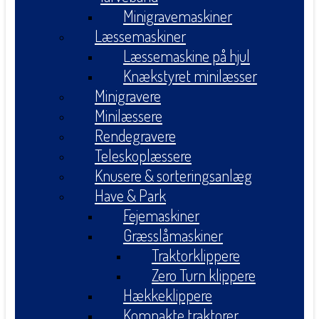
Minigravemaskiner
Læssemaskiner
Læssemaskine på hjul
Knækstyret minilæsser
Minigravere
Minilæssere
Rendegravere
Teleskoplæssere
Knusere & sorteringsanlæg
Have & Park
Fejemaskiner
Græsslåmaskiner
Traktorklippere
Zero Turn klippere
Hækkeklippere
Kompakte traktorer