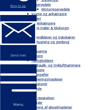
Reservedele
Ring til os
Motorreservedele
Vogne og anhængere
Andet
Trailere / Anhængere
Semi trailer & blokvogn
Skovbrug
Brændkløver og træskærer
Flishugning og genbrug
Tilbehør
Gravarme
Send mail
Gribere
Hurtigkoblere
Hydraulik- og tryklufthammere
Knusere
Pallegafler
Planeringsmaskiner
Rotatorer
Skovle
Service
Service & reparation
Serviceaftale
Menu
Elektrificering af dieselmaskiner