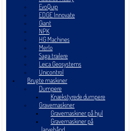
EvoQuip
EDGE Innovate
Giant
NPK
HG Machines
Merlo
Saga trailere
Leica Geosystems
Unicontrol
Brugte maskiner
Dumpere
Knækstyrede dumpere
Gravemaskiner
Gravemaskiner på hjul
Gravemaskiner på
larvebånd