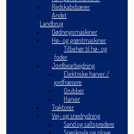
Redskabsbærer
Andet
Landbrug
Gødningsmaskiner
Hø- og grøntmaskiner
Tilbehør til hø- og
foder
Jordbearbejdning
Elektriske harver /
jordfræsere
Grubber
Harver
Traktorer
Vej- og snedrydning
Sand og saltspredere
Sneskovle og plove