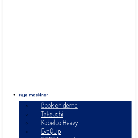
Nye maskiner
Book en demo
Takeuchi
Kobelco Heavy
EvoQuip