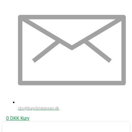
cbc@baychristensen.dk
0
DKK
Kurv