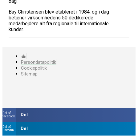
dag.
Bay Christensen blev etableret i 1984, og i dag
betjener virksomhedens 50 dedikerede
medarbejdere alt fra regionale til internationale
kunder.
Persondatapolitik
Cookiepolitik
Sitemap
Del på
Del
facebook
Del på
Del
linkedin