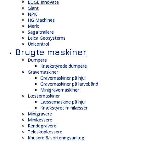
EDGE Innovate
Giant
NPK
HG Machines
Merlo
Saga trailere
Leica Geosystems
Unicontrol
Brugte maskiner
Dumpere
Knækstyrede dumpere
Gravemaskiner
Gravemaskiner på hjul
Gravemaskiner på larvebånd
Minigravemaskiner
Læssemaskiner
Læssemaskine på hjul
Knækstyret minilæsser
Minigravere
Minilæssere
Rendegravere
Teleskoplæssere
Knusere & sorteringsanlæg