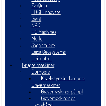
EvoQuip
EDGE Innovate
Giant
NPK
HG Machines
Merlo
Saga trailere
Leica Geosystems
Unicontrol
Brugte maskiner
Dumpere
Knækstyrede dumpere
Gravemaskiner
Gravemaskiner på hjul
Gravemaskiner på
larvebånd