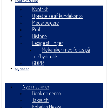
Kontakt & Om
Kontakt
Oprettelse af kundekonto
Medarbejdere
Profil
Historie
Ledige stillinger
Mekaniker med fokus på
el/hydraulik
GDPR
Nyheder
Menu
Nye maskiner
Book en demo
Takeuchi
Kobelco Heavy