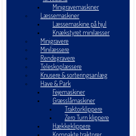
Minigravemaskiner
Læssemaskiner
Læssemaskine på hjul
Knækstyret minilæsser
Minigravere
Minilæssere
Rendegravere
Teleskoplæssere
Knusere & sorteringsanlæg
Have & Park
Fejemaskiner
Græsslåmaskiner
Traktorklippere
Zero Turn klippere
Hækkeklippere
Kompakte traktorer