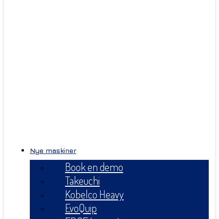
Nye maskiner
Book en demo
Takeuchi
Kobelco Heavy
EvoQuip