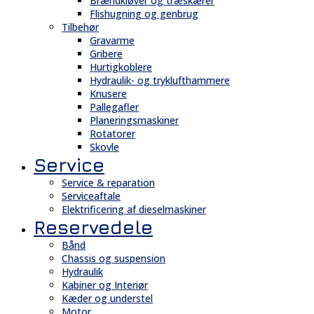
Brændkløver og træskærer
Flishugning og genbrug
Tilbehør
Gravarme
Gribere
Hurtigkoblere
Hydraulik- og tryklufthammere
Knusere
Pallegafler
Planeringsmaskiner
Rotatorer
Skovle
Service
Service & reparation
Serviceaftale
Elektrificering af dieselmaskiner
Reservedele
Bånd
Chassis og suspension
Hydraulik
Kabiner og Interiør
Kæder og understel
Motor