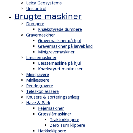
Leica Geosystems
Unicontrol
Brugte maskiner
Dumpere
Knækstyrede dumpere
Gravemaskiner
Gravemaskiner på hjul
Gravemaskiner på larvebånd
Minigravemaskiner
Læssemaskiner
Læssemaskine på hjul
Knækstyret minilæsser
Minigravere
Minilæssere
Rendegravere
Teleskoplæssere
Knusere & sorteringsanlæg
Have & Park
Fejemaskiner
Græsslåmaskiner
Traktorklippere
Zero Turn klippere
Hækkeklippere