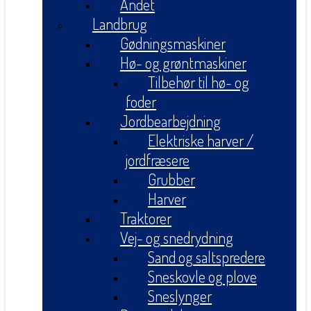
Andet
Landbrug
Gødningsmaskiner
Hø- og grøntmaskiner
Tilbehør til hø- og
foder
Jordbearbejdning
Elektriske harver /
jordfræsere
Grubber
Harver
Traktorer
Vej- og snedrydning
Sand og saltspredere
Sneskovle og plove
Sneslynger