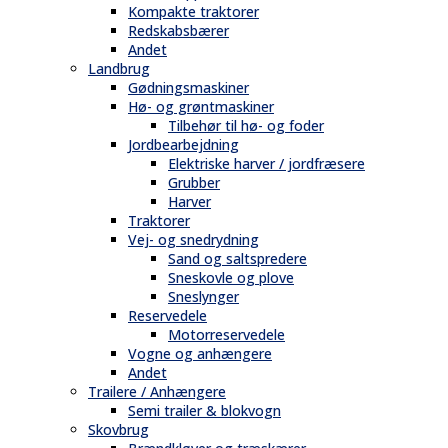
Kompakte traktorer
Redskabsbærer
Andet
Landbrug
Gødningsmaskiner
Hø- og grøntmaskiner
Tilbehør til hø- og foder
Jordbearbejdning
Elektriske harver / jordfræsere
Grubber
Harver
Traktorer
Vej- og snedrydning
Sand og saltspredere
Sneskovle og plove
Sneslynger
Reservedele
Motorreservedele
Vogne og anhængere
Andet
Trailere / Anhængere
Semi trailer & blokvogn
Skovbrug