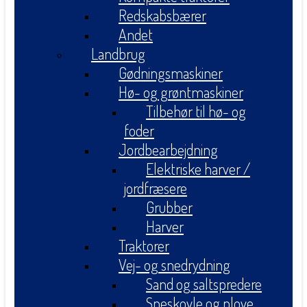
Redskabsbærer
Andet
Landbrug
Gødningsmaskiner
Hø- og grøntmaskiner
Tilbehør til hø- og
foder
Jordbearbejdning
Elektriske harver /
jordfræsere
Grubber
Harver
Traktorer
Vej- og snedrydning
Sand og saltspredere
Sneskovle og plove