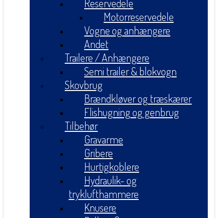
Reservedele
Motorreservedele
Vogne og anhængere
Andet
Trailere / Anhængere
Semi trailer & blokvogn
Skovbrug
Brændkløver og træskærer
Flishugning og genbrug
Tilbehør
Gravarme
Gribere
Hurtigkoblere
Hydraulik- og
tryklufthammere
Knusere