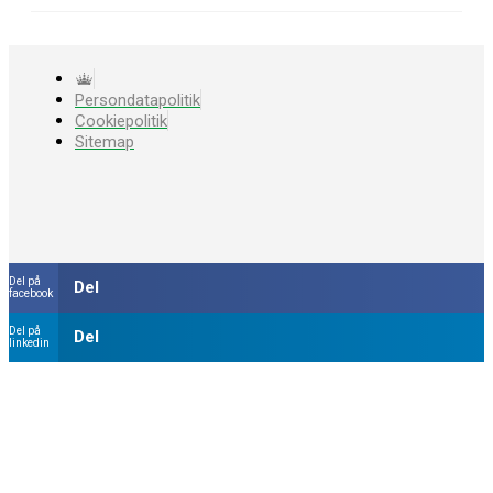
Persondatapolitik
Cookiepolitik
Sitemap
Del på
Del
facebook
Del på
Del
linkedin