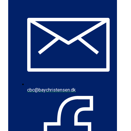
cbc@baychristensen.dk