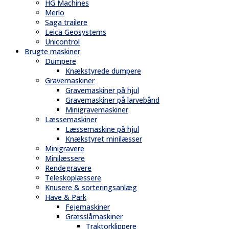
HG Machines
Merlo
Saga trailere
Leica Geosystems
Unicontrol
Brugte maskiner
Dumpere
Knækstyrede dumpere
Gravemaskiner
Gravemaskiner på hjul
Gravemaskiner på larvebånd
Minigravemaskiner
Læssemaskiner
Læssemaskine på hjul
Knækstyret minilæsser
Minigravere
Minilæssere
Rendegravere
Teleskoplæssere
Knusere & sorteringsanlæg
Have & Park
Fejemaskiner
Græsslåmaskiner
Traktorklippere