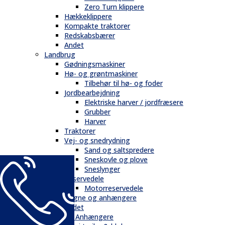
Zero Turn klippere
Hækkeklippere
Kompakte traktorer
Redskabsbærer
Andet
Landbrug
Gødningsmaskiner
Hø- og grøntmaskiner
Tilbehør til hø- og foder
Jordbearbejdning
Elektriske harver / jordfræsere
Grubber
Harver
Traktorer
Vej- og snedrydning
Sand og saltspredere
Sneskovle og plove
Sneslynger
Reservedele
Motorreservedele
Vogne og anhængere
Andet
Trailere / Anhængere