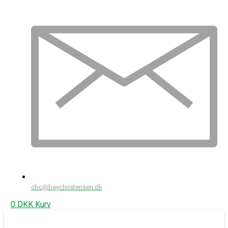
cbc@baychristensen.dk
0
DKK
Kurv