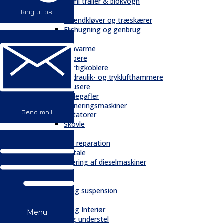
Semi trailer & blokvogn
Skovbrug
Ring til os
Brændkløver og træskærer
Flishugning og genbrug
Tilbehør
Gravarme
Gribere
Hurtigkoblere
Hydraulik- og tryklufthammere
Knusere
Pallegafler
Planeringsmaskiner
Send mail
Rotatorer
Skovle
Service
Service & reparation
Serviceaftale
Elektrificering af dieselmaskiner
Reservedele
Bånd
Chassis og suspension
Hydraulik
Kabiner og Interiør
Menu
Kæder og understel