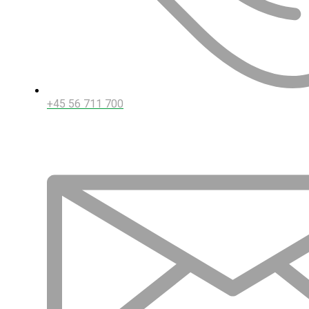
+45 56 711 700