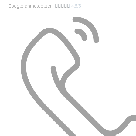
Google anmeldelser





4.5/5