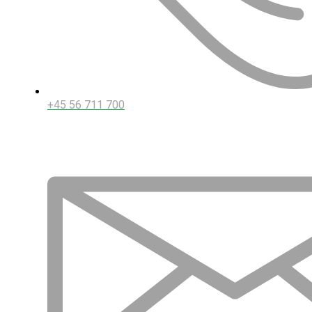
+45 56 711 700