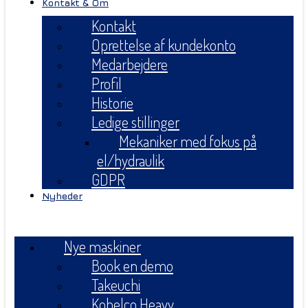
Kontakt & Om
Kontakt
Oprettelse af kundekonto
Medarbejdere
Profil
Historie
Ledige stillinger
Mekaniker med fokus på
el/hydraulik
GDPR
Nyheder
Menu
Nye maskiner
Book en demo
Takeuchi
Kobelco Heavy