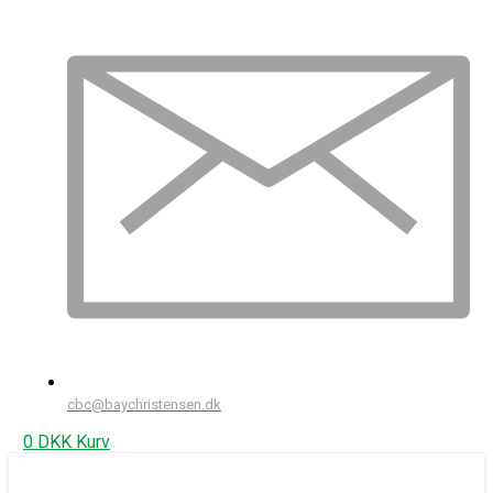
cbc@baychristensen.dk
0
DKK
Kurv