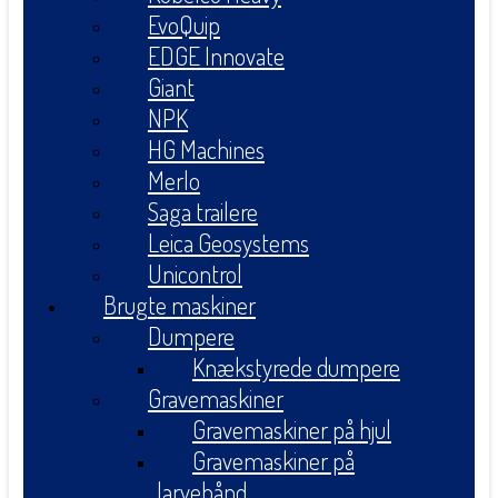
EvoQuip
EDGE Innovate
Giant
NPK
HG Machines
Merlo
Saga trailere
Leica Geosystems
Unicontrol
Brugte maskiner
Dumpere
Knækstyrede dumpere
Gravemaskiner
Gravemaskiner på hjul
Gravemaskiner på
larvebånd