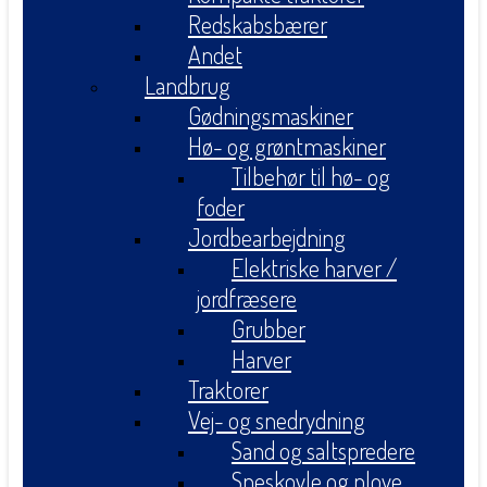
Redskabsbærer
Andet
Landbrug
Gødningsmaskiner
Hø- og grøntmaskiner
Tilbehør til hø- og
foder
Jordbearbejdning
Elektriske harver /
jordfræsere
Grubber
Harver
Traktorer
Vej- og snedrydning
Sand og saltspredere
Sneskovle og plove