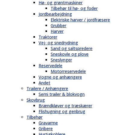
Hø- og grøntmaskiner
Tilbehør til hø- og foder
Jordbearbejdning
Elektriske harver / jordfræsere
Grubber
Harver
Traktorer
Vej- og snedrydning
Sand og saltspredere
Sneskovle og plove
Sneslynger
Reservedele
Motorreservedele
Vogne og anhængere
Andet
Trailere / Anhængere
Semi trailer & blokvogn
Skovbrug
Brændkløver og træskærer
Flishugning og genbrug
Tilbehør
Gravarme
Gribere
Hurtigkoblere