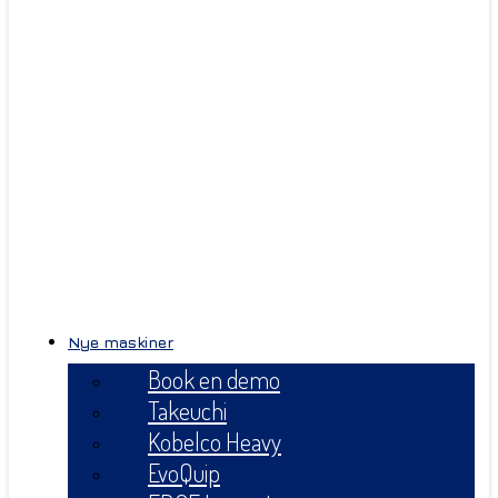
Nye maskiner
Book en demo
Takeuchi
Kobelco Heavy
EvoQuip