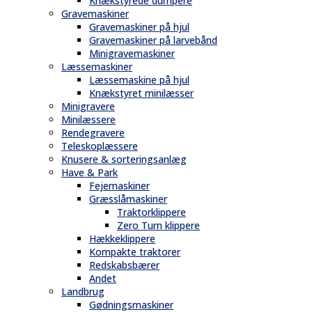
Knækstyrede dumpere
Gravemaskiner
Gravemaskiner på hjul
Gravemaskiner på larvebånd
Minigravemaskiner
Læssemaskiner
Læssemaskine på hjul
Knækstyret minilæsser
Minigravere
Minilæssere
Rendegravere
Teleskoplæssere
Knusere & sorteringsanlæg
Have & Park
Fejemaskiner
Græsslåmaskiner
Traktorklippere
Zero Turn klippere
Hækkeklippere
Kompakte traktorer
Redskabsbærer
Andet
Landbrug
Gødningsmaskiner