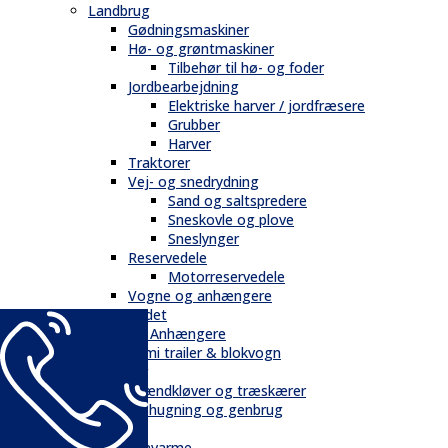
Landbrug
Gødningsmaskiner
Hø- og grøntmaskiner
Tilbehør til hø- og foder
Jordbearbejdning
Elektriske harver / jordfræsere
Grubber
Harver
Traktorer
Vej- og snedrydning
Sand og saltspredere
Sneskovle og plove
Sneslynger
Reservedele
Motorreservedele
Vogne og anhængere
Andet
Trailere / Anhængere
Semi trailer & blokvogn
Skovbrug
Brændkløver og træskærer
Flishugning og genbrug
Tilbehør
Gravarme