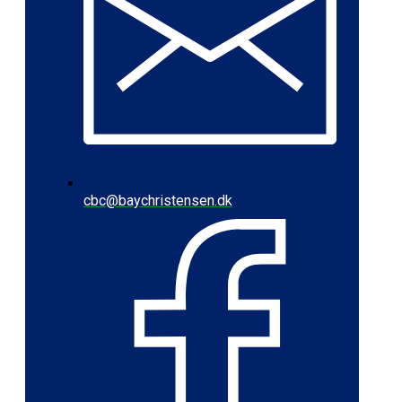
cbc@baychristensen.dk