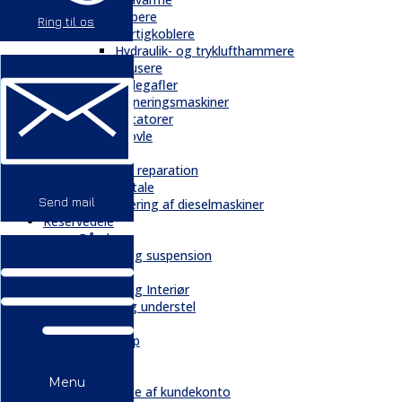
Gribere
Ring til os
Hurtigkoblere
Hydraulik- og tryklufthammere
Knusere
Pallegafler
Planeringsmaskiner
Rotatorer
Skovle
Service
Service & reparation
Serviceaftale
Send mail
Elektrificering af dieselmaskiner
Reservedele
Bånd
Chassis og suspension
Hydraulik
Kabiner og Interiør
Kæder og understel
Motor
Quickshop
Kontakt & Om
Kontakt
Menu
Oprettelse af kundekonto