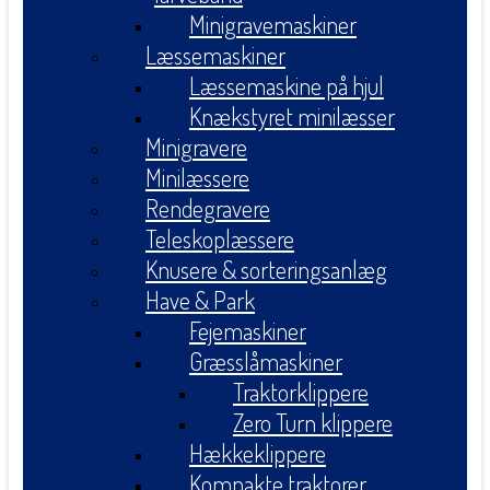
Minigravemaskiner
Læssemaskiner
Læssemaskine på hjul
Knækstyret minilæsser
Minigravere
Minilæssere
Rendegravere
Teleskoplæssere
Knusere & sorteringsanlæg
Have & Park
Fejemaskiner
Græsslåmaskiner
Traktorklippere
Zero Turn klippere
Hækkeklippere
Kompakte traktorer