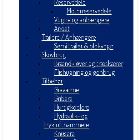
Reservedele
Motorreservedele
Vogne og anhængere
Andet
Trailere / Anhængere
Semi trailer & blokvogn
Skovbrug
Brændkløver og træskærer
Flishugning og genbrug
Tilbehør
Gravarme
Gribere
Hurtigkoblere
Hydraulik- og
tryklufthammere
Knusere