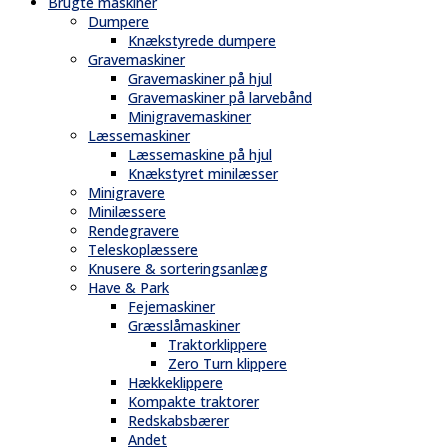
Brugte maskiner
Dumpere
Knækstyrede dumpere
Gravemaskiner
Gravemaskiner på hjul
Gravemaskiner på larvebånd
Minigravemaskiner
Læssemaskiner
Læssemaskine på hjul
Knækstyret minilæsser
Minigravere
Minilæssere
Rendegravere
Teleskoplæssere
Knusere & sorteringsanlæg
Have & Park
Fejemaskiner
Græsslåmaskiner
Traktorklippere
Zero Turn klippere
Hækkeklippere
Kompakte traktorer
Redskabsbærer
Andet