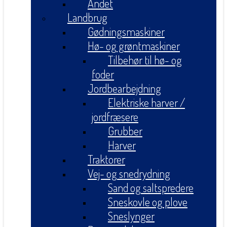
Andet
Landbrug
Gødningsmaskiner
Hø- og grøntmaskiner
Tilbehør til hø- og
foder
Jordbearbejdning
Elektriske harver /
jordfræsere
Grubber
Harver
Traktorer
Vej- og snedrydning
Sand og saltspredere
Sneskovle og plove
Sneslynger