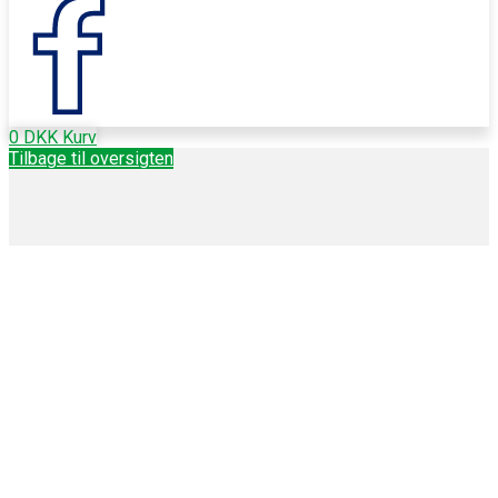
0
DKK
Kurv
Tilbage til oversigten