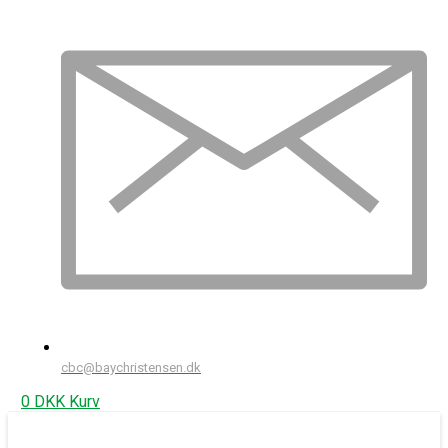
cbc@baychristensen.dk
0
DKK
Kurv