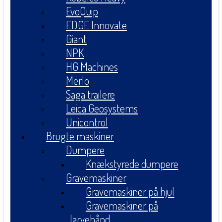
EvoQuip
EDGE Innovate
Giant
NPK
HG Machines
Merlo
Saga trailere
Leica Geosystems
Unicontrol
Brugte maskiner
Dumpere
Knækstyrede dumpere
Gravemaskiner
Gravemaskiner på hjul
Gravemaskiner på
larvebånd