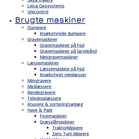
Leica Geosystems
Unicontrol
Brugte maskiner
Dumpere
Knækstyrede dumpere
Gravemaskiner
Gravemaskiner på hjul
Gravemaskiner på larvebånd
Minigravemaskiner
Læssemaskiner
Læssemaskine på hjul
Knækstyret minilæsser
Minigravere
Minilæssere
Rendegravere
Teleskoplæssere
Knusere & sorteringsanlæg
Have & Park
Fejemaskiner
Græsslåmaskiner
Traktorklippere
Zero Turn klippere