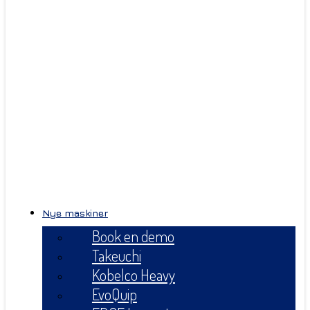
Nye maskiner
Book en demo
Takeuchi
Kobelco Heavy
EvoQuip