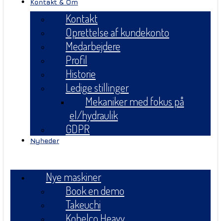
Kontakt & Om
Kontakt
Oprettelse af kundekonto
Medarbejdere
Profil
Historie
Ledige stillinger
Mekaniker med fokus på
el/hydraulik
GDPR
Nyheder
Menu
Nye maskiner
Book en demo
Takeuchi
Kobelco Heavy