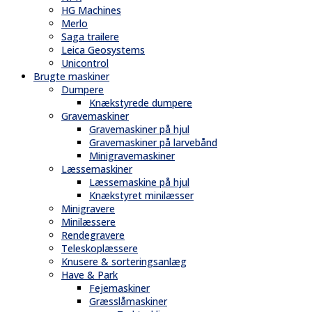
HG Machines
Merlo
Saga trailere
Leica Geosystems
Unicontrol
Brugte maskiner
Dumpere
Knækstyrede dumpere
Gravemaskiner
Gravemaskiner på hjul
Gravemaskiner på larvebånd
Minigravemaskiner
Læssemaskiner
Læssemaskine på hjul
Knækstyret minilæsser
Minigravere
Minilæssere
Rendegravere
Teleskoplæssere
Knusere & sorteringsanlæg
Have & Park
Fejemaskiner
Græsslåmaskiner