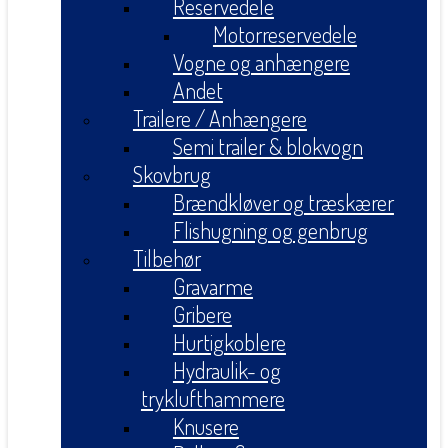
Reservedele
Motorreservedele
Vogne og anhængere
Andet
Trailere / Anhængere
Semi trailer & blokvogn
Skovbrug
Brændkløver og træskærer
Flishugning og genbrug
Tilbehør
Gravarme
Gribere
Hurtigkoblere
Hydraulik- og
tryklufthammere
Knusere