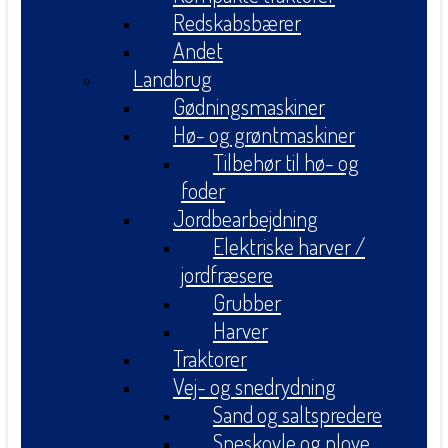
Redskabsbærer
Andet
Landbrug
Gødningsmaskiner
Hø- og grøntmaskiner
Tilbehør til hø- og
foder
Jordbearbejdning
Elektriske harver /
jordfræsere
Grubber
Harver
Traktorer
Vej- og snedrydning
Sand og saltspredere
Sneskovle og plove