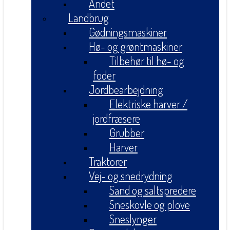
Andet
Landbrug
Gødningsmaskiner
Hø- og grøntmaskiner
Tilbehør til hø- og
foder
Jordbearbejdning
Elektriske harver /
jordfræsere
Grubber
Harver
Traktorer
Vej- og snedrydning
Sand og saltspredere
Sneskovle og plove
Sneslynger