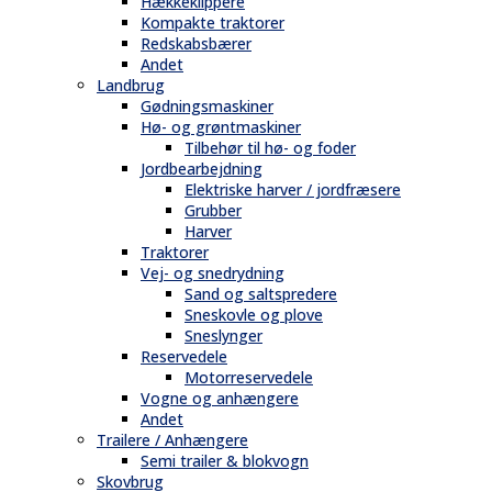
Hækkeklippere
Kompakte traktorer
Redskabsbærer
Andet
Landbrug
Gødningsmaskiner
Hø- og grøntmaskiner
Tilbehør til hø- og foder
Jordbearbejdning
Elektriske harver / jordfræsere
Grubber
Harver
Traktorer
Vej- og snedrydning
Sand og saltspredere
Sneskovle og plove
Sneslynger
Reservedele
Motorreservedele
Vogne og anhængere
Andet
Trailere / Anhængere
Semi trailer & blokvogn
Skovbrug