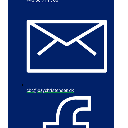
+45 56 711 700
cbc@baychristensen.dk