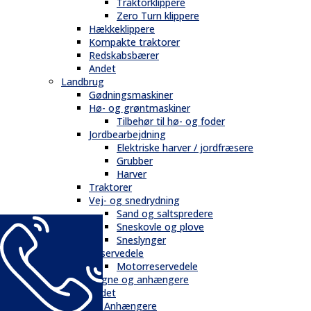
Traktorklippere
Zero Turn klippere
Hækkeklippere
Kompakte traktorer
Redskabsbærer
Andet
Landbrug
Gødningsmaskiner
Hø- og grøntmaskiner
Tilbehør til hø- og foder
Jordbearbejdning
Elektriske harver / jordfræsere
Grubber
Harver
Traktorer
Vej- og snedrydning
Sand og saltspredere
Sneskovle og plove
Sneslynger
Reservedele
Motorreservedele
Vogne og anhængere
Andet
Trailere / Anhængere