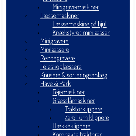
Minigravemaskiner
Læssemaskiner
Læssemaskine på hjul
Knækstyret minilæsser
Minigravere
Minilæssere
Rendegravere
Teleskoplæssere
Knusere & sorteringsanlæg
Have & Park
Fejemaskiner
Græsslåmaskiner
Traktorklippere
Zero Turn klippere
Hækkeklippere
Kompakte traktorer