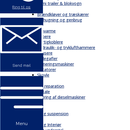
Semi trailer & blokvogn
Ring til os
Skovbrug
Brændkløver og træskærer
Flishugning og genbrug
Tilbehør
Gravarme
Gribere
Hurtigkoblere
Hydraulik- og tryklufthammere
Knusere
Pallegafler
Planeringsmaskiner
Send mail
Rotatorer
Skovle
Service
Service & reparation
Serviceaftale
Elektrificering af dieselmaskiner
Reservedele
Bånd
Chassis og suspension
Hydraulik
Menu
Kabiner og Interiør